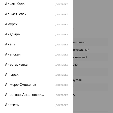
Алхан-Кала
доставка
Страна происхождения:
РОССИЯ
Вставка:
Бриллиант
Альметьевск
доставка
Цвет вставки:
Вес металла:
7.188
Амурск
доставка
Наименование цвета вставки:
Бесцветный
Характеристика вставки:
Анадырь
доставка
ВИД КАМНЯ
Бриллиант
Анапа
доставка
ПРОИСХОЖДЕНИЕ
Натуральный
Анапская
доставка
ЦВЕТ
Бесцветный
Анастасиевка
доставка
ВЕС
0,212
КОЛИЧЕСТВО
15
Ангарск
доставка
ФОРМА ОГРАНКИ
Круглая
Анжеро-Судженск
доставка
ГРАНЕЙ
57
Апастово, Апастовский район
доставка
ЧИСТОТА
3/5
Сертификаты на камни
Апатиты
доставка