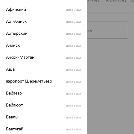
Style
КОСТРОМЫ
198 680
523 978
274 914
223 915
6 013 125
2
₽
₽
₽
₽
₽
Афипский
доставка
Ахтубинск
доставка
Подписаться на рассылку
Ахтырский
доставка
Ачинск
доставка
Каталог
Ачхой-Мартан
доставка
Акции
Аша
доставка
Доставка
аэропорт Шереметьево
доставка
Покупателям
Бабаево
доставка
О нас
Бабаюрт
доставка
Магазины и доставка
г. Липецк
ул. Зегеля, 27/2
Бавлы
доставка
еще 3
Другие города
Бавтугай
доставка