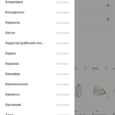
Апрелевка
доставка
Доставка и оплата
Апшеронск
доставка
Гарантия и возврат
Арамиль
доставка
Аргун
доставка
Ардатов (рабочий поселок)
доставка
Похожие изделия
Ардон
доставка
Арзамас
1 магазин
64%
64%
64%
64%
64%
Армавир
доставка
Армизонское
доставка
Армянск
доставка
Арсеньев
доставка
Арск
доставка