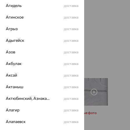
Агидель
доставка
Агинское
доставка
Агрыз
доставка
Адыгейск
доставка
Азов
доставка
Акбулак
доставка
Аксай
доставка
Актаныш
доставка
Актюбинский, Азнакаевский район
доставка
Алагир
доставка
Запросить дополнительные фото
Алапаевск
доставка
Размеры: