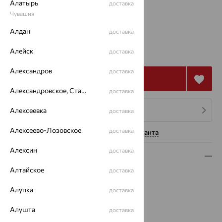
Алатырь
доставка
Чувашия
17
Алдан
доставка
149 320
₽
Алейск
доставка
414 777
₽
Александров
доставка
Купить
Александровское, Ставропольский край
доставка
Алексеевка
4 платежа по 37 330
₽
доставка
Алексеево-Лозовское
доставка
Нужна помощь консультанта
Алексин
доставка
Описание
Алтайское
доставка
Вид изделия:
декоративные
Вес:
7.23
Алупка
доставка
Металл:
Золото
Цвет металла:
Белый
Алушта
доставка
Проба:
585