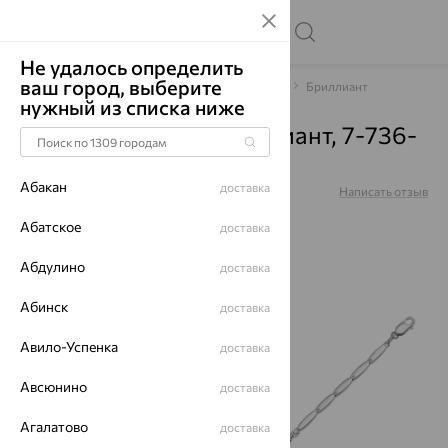
Не удалось определить
ваш город, выберите
Главная
Каталог
Браслеты декоративные
Бриллиант
нужный из списка ниже
Браслет, золото, бриллиант, 7-736-
20
Абакан
доставка
Артикул:
7-736-20
Написать отзыв
Абатское
доставка
Абдулино
доставка
Абинск
доставка
64%
Авило-Успенка
доставка
Авсюнино
доставка
Агалатово
доставка