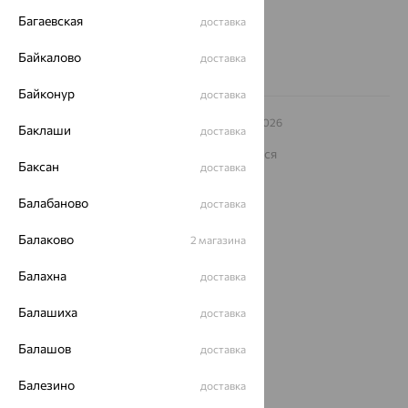
8 (800) 250-02-30
Заказать звонок
Багаевская
доставка
Байкалово
доставка
Байконур
доставка
© ООО «Ювелирный дом «Кристалл»,
2009
– 2026
Баклаши
доставка
Архив акций
Архив изделий
Карта сайта
На информационном ресурсе применяются
рекомендательные технологии
Баксан
доставка
ОГРН 1044800168379
Балабаново
доставка
Политика конфеденциальности
Разработка сайта —
CUBA
Балаково
2 магазина
Балахна
доставка
Балашиха
доставка
Балашов
доставка
Балезино
доставка