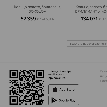
Кольцо, золото, бриллиант,
Кольцо, золото, б
SOKOLOV
БРИЛЛИАНТЫ К
52 359
134 071
₽
₽
174 531
37
₽
Браслеты из белого золота
Наведите камеру,
Ката
чтобы скачать
Акц
приложение.
Дост