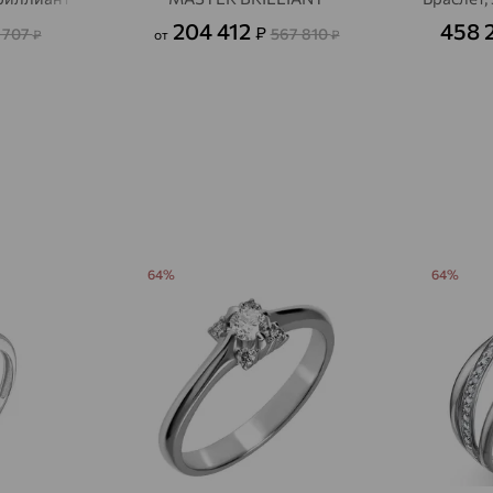
Авсюнино
204 412
458 
доставка
₽
 707
567 810
₽
от
₽
Агалатово
доставка
Агидель
доставка
Агинское
доставка
Агрыз
доставка
Адыгейск
доставка
64%
64%
Азов
доставка
Акбулак
доставка
Аксай
доставка
Актаныш
доставка
Актюбинский, Азнакаевский район
доставка