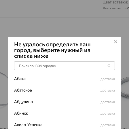
Цвет вставки:
Вес металла:
Наименование
Характеристик
ВИД КАМН
ПРОИСХОЖ
Не удалось определить ваш
ЦВЕТ
город, выберите нужный из
списка ниже
ВЕС
64%
64%
КОЛИЧЕСТ
ФОРМА ОГ
Абакан
доставка
ГРАНЕЙ
Абатское
доставка
ЧИСТОТА
Абдулино
Сертификаты 
доставка
Абинск
доставка
Браслет, золото, бриллиант,
Авило-Успенка
доставка
бриллиант
MASTER BRILLIANT
Браслет,