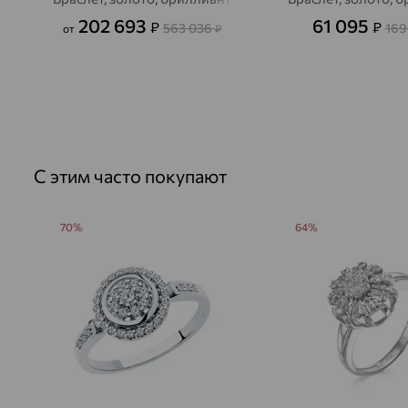
202 693
61 095
₽
₽
563 036
169
от
₽
С этим часто покупают
70%
64%