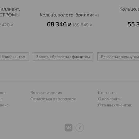
Алагир
доставка
риллиант,
Кольцо, 
ОСТРОМЫ
Кольцо, золото, бриллиант
Алапаевск
доставка
68 346
55 
₽
2 420
189 849
₽
₽
Алатырь
доставка
Чувашия
Алдан
доставка
 с бриллиантом
Золотые браслеты с фианитом
Браслеты с жемчугом
Алейск
доставка
Александров
доставка
Александровское, Ставропольский край
доставка
лог
Возврат изделия
Контакты
Алексеевка
доставка
ии
Отписаться от рассылок
О компании
авка
Отзывы клиентов
Алексеево-Лозовское
доставка
Алексин
доставка
Алтайское
доставка