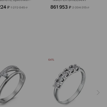
224
861 953
₽
₽
1 272 845
2 394 315
₽
₽
64%