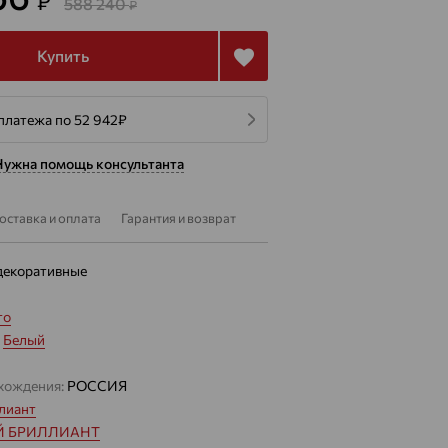
₽
588 240
₽
Купить
платежа по 52 942
₽
Нужна помощь консультанта
оставка и оплата
Гарантия и возврат
декоративные
то
:
Белый
хождения:
РОССИЯ
лиант
Й БРИЛЛИАНТ