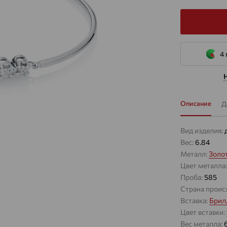
4 
Описание
Д
Вид изделия:
Вес:
6.84
Металл:
Золо
Цвет металла
Проба:
585
Страна проис
Вставка:
Брил
Цвет вставки:
Вес металла: