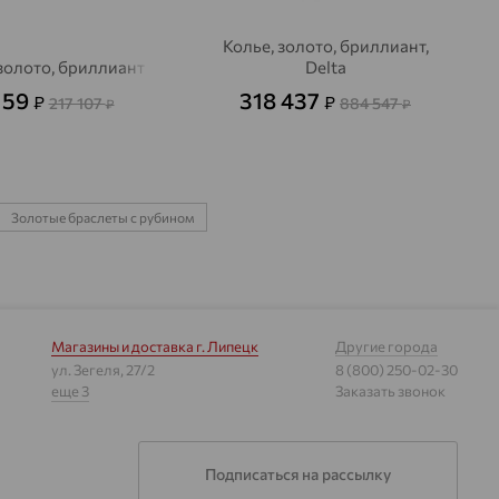
Колье, золото, бриллиант,
золото, бриллиант
Delta
159
318 437
₽
₽
217 107
884 547
₽
₽
Золотые браслеты с рубином
Магазины и доставка
г. Липецк
Другие города
ул. Зегеля, 27/2
8 (800) 250-02-30
еще 3
Заказать звонок
Подписаться на рассылку