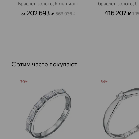
Браслет, золото, бриллиант
браслет, золото, 
202 693
416 207
₽
₽
563 036
1 1
от
₽
С этим часто покупают
70%
64%