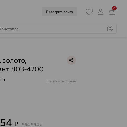
0
Проверить заказ
, золото,
нт, 803-4200
200
Написать отзыв
254
₽
564 594
₽