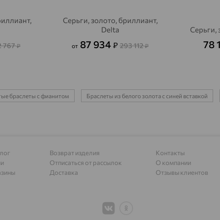
Алагир
доставка
риллиант,
Серьги, золото, бриллиант,
Алапаевск
доставка
Delta
Серьги, 
Алатырь
доставка
87 934
78 
₽
2 767
293 112
₽
от
₽
Чувашия
Алдан
доставка
Алейск
доставка
ые браслеты с фианитом
Браслеты из белого золота с синей вставкой
Александров
доставка
Александровское, Ставропольский край
доставка
Алексеевка
доставка
лог
Возврат изделия
Контакты
ии
Отписаться от рассылок
О компании
Алексеево-Лозовское
доставка
азины
Доставка
Отзывы клиентов
Алексин
доставка
Алтайское
доставка