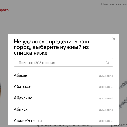
Наименование
 фото
Характеристик
ВИД КАМН
ПРОИСХОЖ
ЦВЕТ
Не удалось определить ваш
город, выберите нужный из
ВЕС
списка ниже
КОЛИЧЕСТ
64%
64%
ФОРМА ОГ
ГРАНЕЙ
Абакан
доставка
ЧИСТОТА
Абатское
доставка
Сертификаты 
Абдулино
доставка
Абинск
доставка
Авило-Успенка
доставка
Браслет, золото, бриллиант,
браслет,