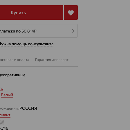
Купить
платежа по 50 814
₽
Нужна помощь консультанта
оставка и оплата
Гарантия и возврат
декоративные
то
:
Белый
хождения:
РОССИЯ
лиант
6.746