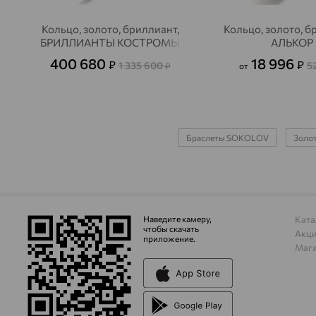
Кольцо, золото, бриллиант,
Кольцо, золото, б
БРИЛЛИАНТЫ КОСТРОМЫ
АЛЬКОР
400 680
18 996
₽
₽
1 335 600
5
₽
от
Браслеты SOKOLOV
Золот
Наведите камеру,
Ката
чтобы скачать
Акц
приложение.
Маг