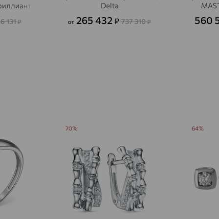
бриллиант
Delta
MAST
Авсюнино
доставка
265 432
560 
₽
56 131
737 310
₽
от
₽
Агалатово
доставка
Агидель
доставка
Агинское
доставка
Агрыз
доставка
Адыгейск
доставка
Азов
доставка
70%
64%
Акбулак
доставка
Аксай
доставка
Актаныш
доставка
Актюбинский, Азнакаевский район
доставка