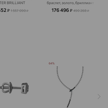
ER BRILLIANT
браслет, золото, бриллиант
552
176 496
₽
₽
1 557 090
490 268
₽
₽
64%