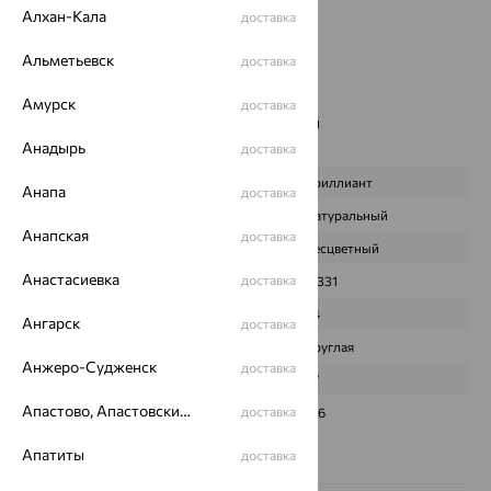
Алхан-Кала
доставка
Страна происхождения:
РОССИЯ
Вставка:
Бриллиант
Альметьевск
доставка
Цвет вставки:
Вес металла:
6.094
Амурск
доставка
Наименование цвета вставки:
Бесцветный
Характеристика вставки:
Анадырь
доставка
ВИД КАМНЯ
Бриллиант
Анапа
доставка
ПРОИСХОЖДЕНИЕ
Натуральный
Анапская
доставка
ЦВЕТ
Бесцветный
Анастасиевка
доставка
ВЕС
0,331
КОЛИЧЕСТВО
24
Ангарск
доставка
ФОРМА ОГРАНКИ
Круглая
Анжеро-Судженск
доставка
ГРАНЕЙ
57
Апастово, Апастовский район
доставка
ЧИСТОТА
3/6
Сертификаты на камни
Апатиты
доставка