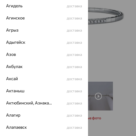
Агидель
доставка
Агинское
доставка
Агрыз
доставка
Адыгейск
доставка
Азов
доставка
Акбулак
доставка
Аксай
доставка
Актаныш
доставка
Актюбинский, Азнакаевский район
доставка
Алагир
доставка
Запросить дополнительные фото
Алапаевск
доставка
Размеры: