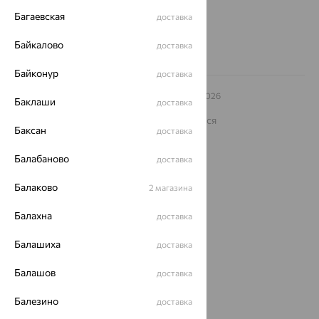
8 (800) 250-02-30
Заказать звонок
Багаевская
доставка
Байкалово
доставка
Байконур
доставка
© ООО «Ювелирный дом «Кристалл»,
2009
– 2026
Баклаши
доставка
Архив акций
Архив изделий
Карта сайта
На информационном ресурсе применяются
рекомендательные технологии
Баксан
доставка
ОГРН 1044800168379
Балабаново
доставка
Политика конфеденциальности
Разработка сайта —
CUBA
Балаково
2 магазина
Балахна
доставка
Балашиха
доставка
Балашов
доставка
Балезино
доставка