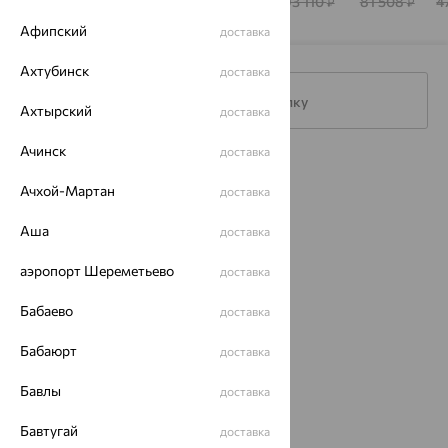
КОСТРОМЫ
BRILLIANT
БРИЛЛИАНТ
БРИЛЛИАНТ
B
384 030
284 495
182 040
193 110
81 508
4
₽
₽
₽
₽
₽
Афипский
доставка
Ахтубинск
доставка
Подписаться на рассылку
Ахтырский
доставка
Ачинск
доставка
Каталог
Ачхой-Мартан
доставка
Акции
Аша
доставка
Магазины
аэропорт Шереметьево
доставка
Покупателям
Бабаево
доставка
О нас
Бабаюрт
доставка
Магазины и доставка
г. Липецк
ул. Зегеля, 27/2
Бавлы
доставка
еще 3
Другие города
Бавтугай
доставка