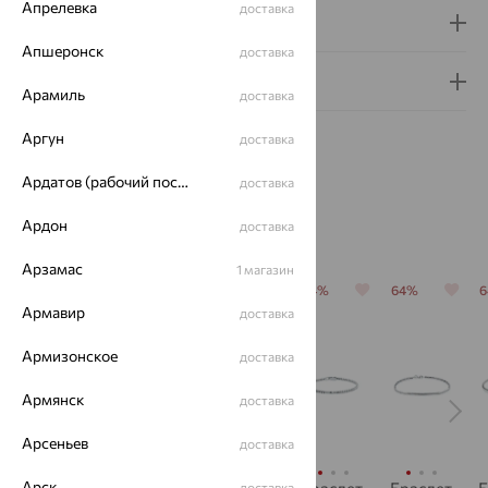
Апрелевка
доставка
Доставка и оплата
Апшеронск
доставка
Гарантия и возврат
Арамиль
доставка
Аргун
доставка
Ардатов (рабочий поселок)
доставка
Похожие изделия
Ардон
доставка
Арзамас
1 магазин
64%
64%
64%
64%
64%
Армавир
доставка
Армизонское
доставка
Армянск
доставка
Арсеньев
доставка
Арск
доставка