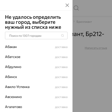
Не удалось определить
ваш город, выберите
Главная
Каталог
Браслеты декоративные
Бриллиант
нужный из списка ниже
Браслет, золото, бриллиант, Бр212-
9460-18
Абакан
доставка
Артикул:
Бр212-9460-18
Написать отзыв
Абатское
доставка
Абдулино
доставка
Абинск
доставка
64%
Авило-Успенка
доставка
Авсюнино
доставка
Агалатово
доставка