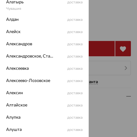
Алатырь
доставка
Чувашия
18
Алдан
доставка
176 496
₽
Алейск
доставка
490 268
₽
Александров
доставка
Купить
Александровское, Ставропольский край
доставка
Алексеевка
4 платежа по 44 124
₽
доставка
Алексеево-Лозовское
доставка
Нужна помощь консультанта
Алексин
доставка
Описание
Алтайское
доставка
Вид изделия:
декоративные
Вес:
6.57
Алупка
доставка
Металл:
Золото
Цвет металла:
Белый
Алушта
доставка
Проба:
585