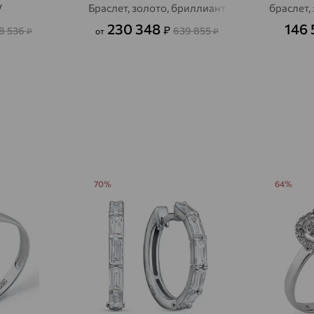
V
Браслет, золото, бриллиант
браслет,
Авсюнино
доставка
230 348
146
₽
8 536
639 855
₽
от
₽
Агалатово
доставка
Агидель
доставка
Агинское
доставка
Агрыз
доставка
Адыгейск
доставка
Азов
доставка
70%
64%
Акбулак
доставка
Аксай
доставка
Актаныш
доставка
Актюбинский, Азнакаевский район
доставка