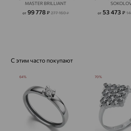
MASTER BRILLIANT
SOKOLO
99 778
53 473
₽
₽
277 160
14
от
₽
от
С этим часто покупают
64%
70%