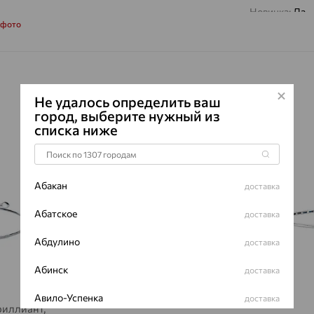
Новинка:
Да
 фото
Наименование
Характеристик
ВИД КАМН
ПРОИСХОЖ
Не удалось определить ваш
ЦВЕТ
город, выберите нужный из
списка ниже
ВЕС
64%
64%
КОЛИЧЕСТ
ФОРМА ОГ
Абакан
доставка
ГРАНЕЙ
Абатское
ЧИСТОТА
доставка
Сертификаты 
Абдулино
доставка
Абинск
доставка
Авило-Успенка
доставка
риллиант,