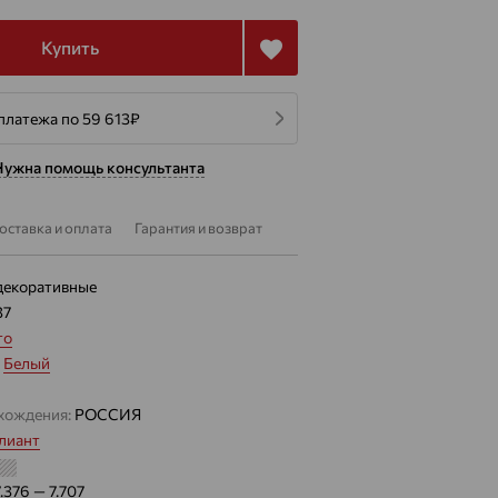
Купить
платежа по 59 613
₽
Нужна помощь консультанта
оставка и оплата
Гарантия и возврат
декоративные
37
то
:
Белый
хождения:
РОССИЯ
лиант
7.376 — 7.707