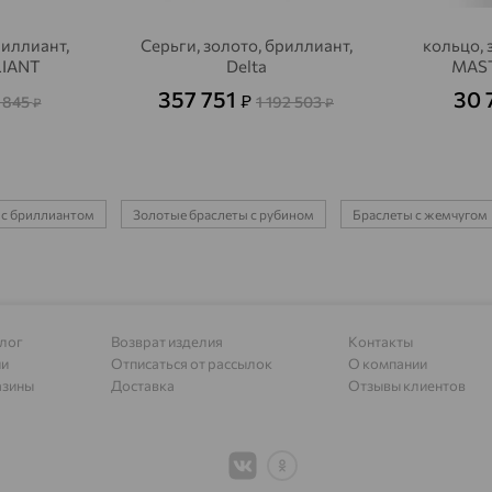
Алагир
доставка
риллиант,
Серьги, золото, бриллиант,
кольцо, 
Алапаевск
доставка
LIANT
Delta
MAST
Алатырь
доставка
357 751
30 
₽
 845
1 192 503
₽
₽
Чувашия
Алдан
доставка
Алейск
доставка
а с бриллиантом
Золотые браслеты с рубином
Браслеты с жемчугом
Александров
доставка
Александровское, Ставропольский край
доставка
Алексеевка
доставка
лог
Возврат изделия
Контакты
ии
Отписаться от рассылок
О компании
Алексеево-Лозовское
доставка
азины
Доставка
Отзывы клиентов
Алексин
доставка
Алтайское
доставка