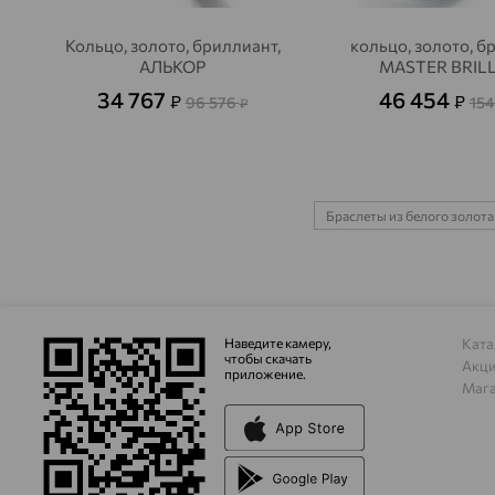
Кольцо, золото, бриллиант,
кольцо, золото, б
АЛЬКОР
MASTER BRIL
34 767
46 454
₽
₽
96 576
154
₽
Браслеты из белого золот
Наведите камеру,
Ката
чтобы скачать
Акц
приложение.
Маг