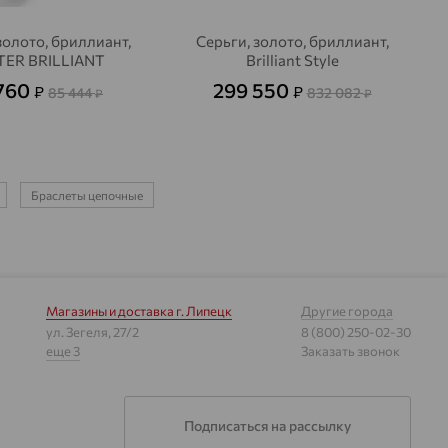
золото, бриллиант,
Серьги, золото, бриллиант,
ER BRILLIANT
Brilliant Style
760
299 550
₽
₽
85 444
832 082
₽
₽
Браслеты цепочные
Магазины и доставка
г. Липецк
Другие города
ул. Зегеля, 27/2
8 (800) 250-02-30
еще 3
Заказать звонок
Подписаться на рассылку