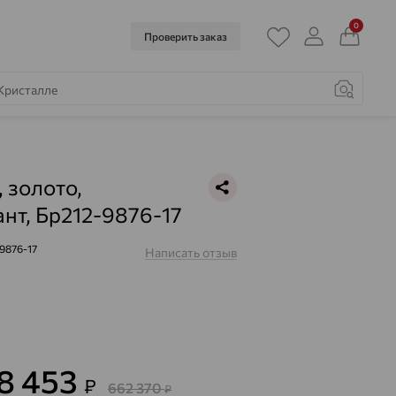
0
Проверить заказ
, золото,
нт, Бр212-9876-17
9876-17
Написать отзыв
38 453
₽
662 370
₽