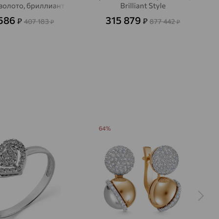
 золото, бриллиант
Brilliant Style
 586
315 879
₽
₽
407 183
877 442
₽
₽
64%