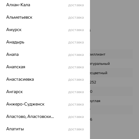
Страна происхождения:
РОССИЯ
Алхан-Кала
доставка
Вставка:
Бриллиант
Цвет вставки:
Альметьевск
доставка
Вес металла:
18.23
Амурск
Наименование цвета вставки:
Бесцветный
доставка
Премиум:
Да
Анадырь
доставка
Характеристика вставки:
Анапа
ВИД КАМНЯ
Бриллиант
доставка
ПРОИСХОЖДЕНИЕ
Натуральный
Анапская
доставка
ЦВЕТ
Бесцветный
Анастасиевка
доставка
ВЕС
0,252
Ангарск
КОЛИЧЕСТВО
120
доставка
ФОРМА ОГРАНКИ
Круглая
Анжеро-Судженск
доставка
ГРАНЕЙ
57
Апастово, Апастовский район
доставка
ЧИСТОТА
3/6
Апатиты
доставка
Сертификаты на камни