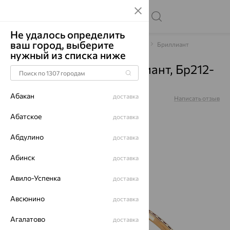
Не удалось определить
ваш город, выберите
Главная
Каталог
Браслеты декоративные
Бриллиант
нужный из списка ниже
Браслет, золото, бриллиант, Бр212-
9880-17
Абакан
доставка
Артикул:
Бр212-9880-17
Написать отзыв
Абатское
доставка
Абдулино
доставка
65%
Абинск
доставка
Авило-Успенка
доставка
Авсюнино
доставка
Агалатово
доставка