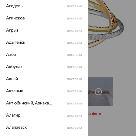
Агидель
доставка
Агинское
доставка
Агрыз
доставка
Адыгейск
доставка
Азов
доставка
Акбулак
доставка
Аксай
доставка
Актаныш
доставка
Актюбинский, Азнакаевский район
доставка
Запросить дополнительные фото
Алагир
доставка
Алапаевск
доставка
Размеры: