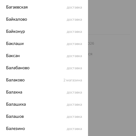
8 (800) 250-02-30
Багаевская
доставка
Заказать звонок
Байкалово
доставка
Байконур
доставка
Баклаши
© ООО «Ювелирный дом «Кристалл»,
2009
– 2026
доставка
Архив акций
Архив изделий
Карта сайта
На информационном ресурсе применяются
Баксан
доставка
рекомендательные технологии
ОГРН 1044800168379
Балабаново
доставка
Политика конфеденциальности
Балаково
2 магазина
Разработка сайта —
CUBA
Балахна
доставка
Балашиха
доставка
Балашов
доставка
Балезино
доставка