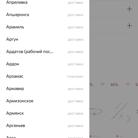
Апрелевка
доставка
Доставка и оплата
Апшеронск
доставка
Гарантия и возврат
Арамиль
доставка
Аргун
доставка
Ардатов (рабочий поселок)
доставка
Ардон
доставка
Похожие изделия
Арзамас
1 магазин
65%
65%
65%
65%
65%
Армавир
доставка
Армизонское
доставка
Армянск
доставка
Арсеньев
доставка
Арск
доставка