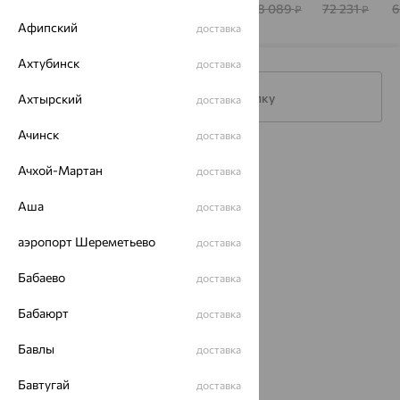
АЛЕКСАНДР
53 772
253 367
138 982
178 089
72 231
6
₽
₽
₽
₽
₽
Афипский
доставка
Ахтубинск
доставка
Подписаться на рассылку
Ахтырский
доставка
Ачинск
доставка
Каталог
Ачхой-Мартан
доставка
Акции
Аша
доставка
Магазины
аэропорт Шереметьево
доставка
Покупателям
Бабаево
доставка
О нас
Бабаюрт
доставка
Магазины и доставка
г. Липецк
ул. Зегеля, 27/2
Бавлы
доставка
еще 3
Бавтугай
доставка
Другие города