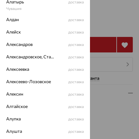
Алатырь
доставка
17
Чувашия
Алдан
доставка
430 910
₽
1 231 170
₽
Алейск
доставка
Александров
Купить
доставка
Александровское, Ставропольский край
доставка
4 платежа по 107 728
₽
Алексеевка
доставка
Нужна помощь консультанта
Алексеево-Лозовское
доставка
Описание
Алексин
доставка
Вид изделия:
декоративные
Алтайское
доставка
Вес:
19.45
Алупка
Металл:
Золото
доставка
Цвет металла:
Белый
Алушта
доставка
Проба:
585