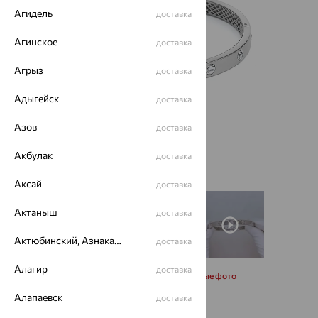
Агидель
доставка
Агинское
доставка
Агрыз
доставка
Адыгейск
доставка
Азов
доставка
Акбулак
доставка
Аксай
доставка
Актаныш
доставка
Актюбинский, Азнакаевский район
доставка
Алагир
доставка
Запросить дополнительные фото
Алапаевск
доставка
Размеры: