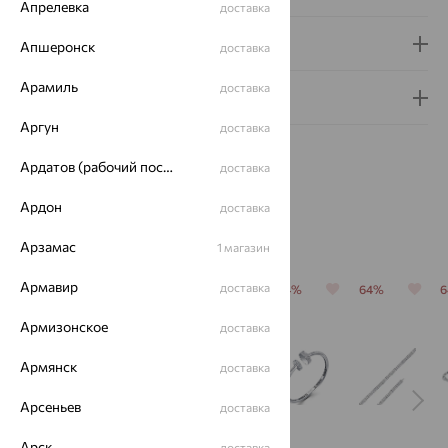
Апрелевка
доставка
Доставка и оплата
Апшеронск
доставка
Арамиль
доставка
Гарантия и возврат
Аргун
доставка
Ардатов (рабочий поселок)
доставка
Ардон
доставка
Похожие изделия
Арзамас
1 магазин
Армавир
доставка
64%
64%
64%
64%
64%
Армизонское
доставка
Армянск
доставка
Арсеньев
доставка
Арск
доставка