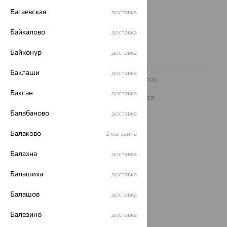
Другие города
Багаевская
доставка
8 (800) 250-02-30
Заказать звонок
Байкалово
доставка
Байконур
доставка
Баклаши
доставка
© ООО «Ювелирный дом «Кристалл»,
2009
– 2026
Архив акций
Архив изделий
Карта сайта
Баксан
доставка
На информационном ресурсе применяются
рекомендательные технологии
Балабаново
доставка
ОГРН 1044800168379
Политика конфеденциальности
Балаково
2 магазина
Разработка сайта —
CUBA
Балахна
доставка
Балашиха
доставка
Балашов
доставка
Балезино
доставка