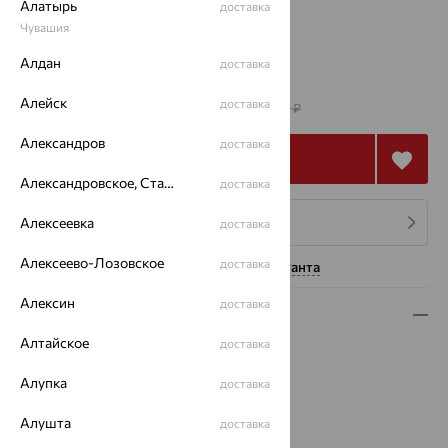
Алатырь
доставка
Чувашия
16.5
Алдан
доставка
от 265 432
₽
Алейск
доставка
737 310
₽
Александров
доставка
Купить
Александровское, Ставропольский край
доставка
Алексеевка
4 платежа по 66 358
₽
доставка
Алексеево-Лозовское
доставка
Нужна помощь консультанта
Алексин
доставка
Описание
Алтайское
доставка
Вид изделия:
декоративные
Вес:
9.54 — 9.93
Алупка
доставка
Металл:
Золото
Цвет металла:
Белый
Алушта
доставка
Проба:
585