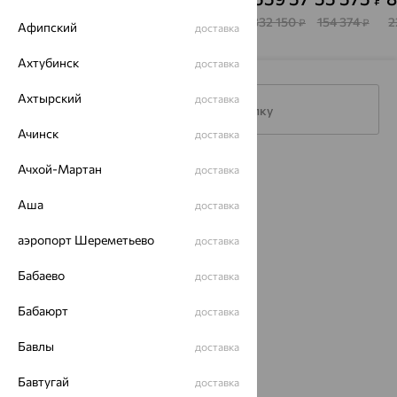
АЛЬКОР
Brilliant
Ringo
БРИЛЛИАНТЫ
Style
КОСТРОМЫ
523 978
246 743
396 405
4 332 150
154 374
2
₽
₽
₽
₽
₽
Афипский
доставка
Ахтубинск
доставка
Ахтырский
доставка
Подписаться на рассылку
Ачинск
доставка
Ачхой-Мартан
Каталог
доставка
Аша
Акции
доставка
Доставка
аэропорт Шереметьево
доставка
Покупателям
Бабаево
доставка
О нас
Бабаюрт
доставка
Магазины и доставка
г. Липецк
Бавлы
доставка
ул. Зегеля, 27/2
еще 3
Бавтугай
доставка