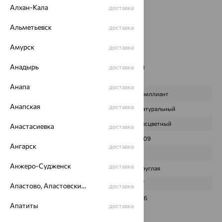
Алхан-Кала
доставка
Страна происхождения:
РОССИЯ
Вставка:
Бриллиант
Альметьевск
доставка
Бренд:
Delta
Цвет вставки:
Амурск
доставка
Вес металла:
9.45 — 9.84
Наименование цвета вставки:
Анадырь
Бесцветный
доставка
Характеристика вставки:
Анапа
доставка
ВИД КАМНЯ
Бриллиант
Анапская
доставка
ПРОИСХОЖДЕНИЕ
Натуральный
ЦВЕТ
Бесцветный
Анастасиевка
доставка
ВЕС
0,09
Ангарск
доставка
КОЛИЧЕСТВО
3
Анжеро-Судженск
доставка
ФОРМА ОГРАНКИ
Круглая
ГРАНЕЙ
57
Апастово, Апастовский район
доставка
ЧИСТОТА
3/6
Апатиты
доставка
Сертификаты на камни