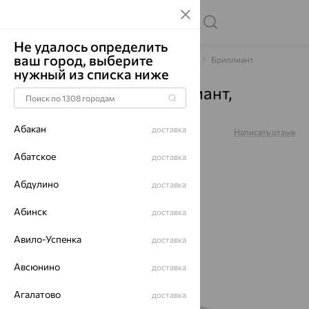
Не удалось определить
ваш город, выберите
Главная
Каталог
Браслеты декоративные
Бриллиант
нужный из списка ниже
Браслет, золото, бриллиант,
д7701513рб
Абакан
доставка
Артикул:
д7701513рб
Написать отзыв
Купили 85 раз
Абатское
доставка
Абдулино
доставка
Абинск
доставка
64%
Авило-Успенка
доставка
Авсюнино
доставка
Агалатово
доставка