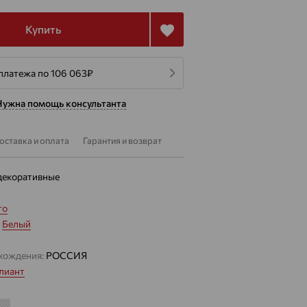
Купить
 платежа по 106 063
₽
Нужна помощь консультанта
оставка и оплата
Гарантия и возврат
декоративные
то
:
Белый
хождения:
РОССИЯ
лиант