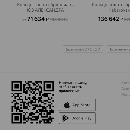
Кольцо, золото, бриллиант,
Кольцо, золото, б
ЮЗ АЛЕКСАНДРА
Kabarovsk
71 634
136 642
₽
₽
198 984
37
от
₽
Браслеты SOKOLOV
Браслеты из
Наведите камеру,
Ката
чтобы скачать
Акц
приложение.
Маг