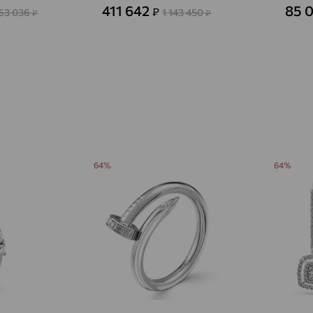
Авсюнино
доставка
411 642
85 
₽
63 036
1 143 450
₽
₽
Агалатово
доставка
Агидель
доставка
Агинское
доставка
Агрыз
доставка
Адыгейск
доставка
64%
64%
Азов
доставка
Акбулак
доставка
Аксай
доставка
Актаныш
доставка
Актюбинский, Азнакаевский район
доставка
Алагир
доставка