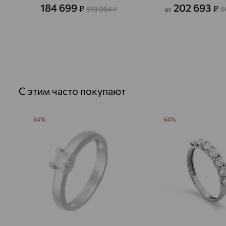
184 699
202 693
₽
₽
513 054
5
₽
от
С этим часто покупают
64%
64%