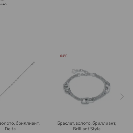
1.18
 цвета вставки:
Бесцветный
а вставки:
Я
Бриллиант
ДЕНИЕ
Натуральный
Бесцветный
64%
1,579
ВО
374
РАНКИ
Круглая
17
2/3
на камни
 золото, бриллиант,
Браслет, золото, бриллиант,
Delta
Brilliant Style