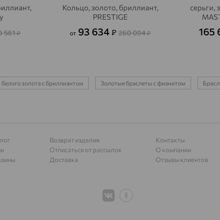
риллиант,
Кольцо, золото, бриллиант,
серьги, 
y
PRESTIGE
MAST
Алапаевск
доставка
93 634
165 
₽
9 561
260 094
₽
от
₽
Алатырь
доставка
Чувашия
Алдан
доставка
Алейск
доставка
 белого золота с бриллиантом
Золотые браслеты с фианитом
Брасле
Александров
доставка
Александровское, Ставропольский край
доставка
лог
Возврат изделия
Контакты
Алексеевка
доставка
ии
Отписаться от рассылок
О компании
азины
Доставка
Отзывы клиентов
Алексеево-Лозовское
доставка
Алексин
доставка
Алтайское
доставка
Алупка
доставка