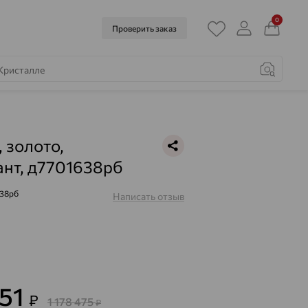
0
Проверить заказ
, золото,
нт, д7701638рб
638рб
Написать отзыв
251
₽
1 178 475
₽