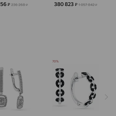
056
380 823
₽
₽
236 268
1 057 842
₽
₽
70%