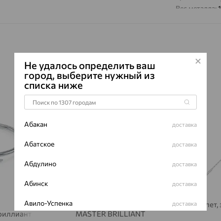
Вес металла:
1
Наименование
Премиум:
Да
Характеристик
ВИД КАМН
Не удалось определить ваш
город, выберите нужный из
ПРОИСХОЖ
списка ниже
ЦВЕТ
64%
64%
ВЕС
КОЛИЧЕСТ
Абакан
доставка
ФОРМА ОГ
Абатское
доставка
ГРАНЕЙ
ЧИСТОТА
Абдулино
доставка
Сертификаты 
Абинск
доставка
Авило-Успенка
доставка
браслет, золото, бриллиант,
Браслет,
бриллиант
MASTER BRILLIANT