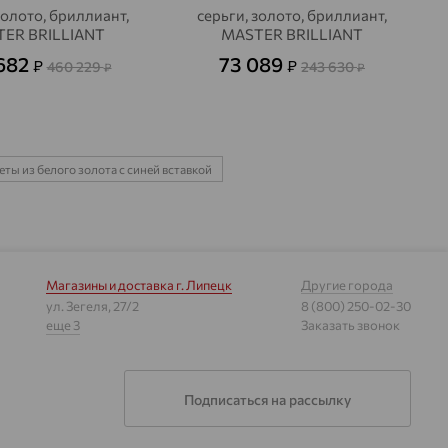
золото, бриллиант,
серьги, золото, бриллиант,
ER BRILLIANT
MASTER BRILLIANT
682
73 089
₽
₽
460 229
243 630
₽
₽
ты из белого золота с синей вставкой
Магазины и доставка
г. Липецк
Другие города
ул. Зегеля, 27/2
8 (800) 250-02-30
еще 3
Заказать звонок
Подписаться на рассылку