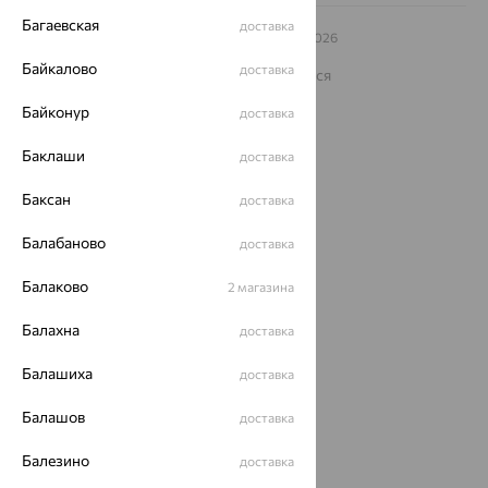
Багаевская
доставка
© ООО «Ювелирный дом «Кристалл»,
2009
– 2026
Архив акций
Архив изделий
Карта сайта
Байкалово
доставка
На информационном ресурсе применяются
рекомендательные технологии
Байконур
доставка
ОГРН 1044800168379
Политика конфеденциальности
Баклаши
доставка
Разработка сайта —
CUBA
Баксан
доставка
Балабаново
доставка
Балаково
2 магазина
Балахна
доставка
Балашиха
доставка
Балашов
доставка
Балезино
доставка