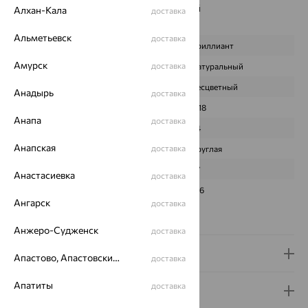
Наименование цвета вставки:
Бесцветный
Алхан-Кала
доставка
Характеристика вставки:
Альметьевск
доставка
ВИД КАМНЯ
Бриллиант
Амурск
доставка
ПРОИСХОЖДЕНИЕ
Натуральный
ЦВЕТ
Бесцветный
Анадырь
доставка
ВЕС
0,18
Анапа
доставка
КОЛИЧЕСТВО
24
Анапская
доставка
ФОРМА ОГРАНКИ
Круглая
ГРАНЕЙ
57
Анастасиевка
доставка
ЧИСТОТА
3/6
Ангарск
доставка
Сертификаты на камни
Анжеро-Судженск
доставка
Доставка и оплата
Апастово, Апастовский район
доставка
Апатиты
доставка
Гарантия и возврат