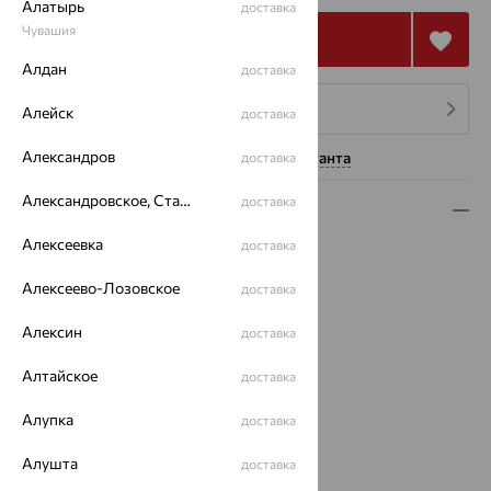
Алатырь
доставка
Чувашия
Купить
Алдан
доставка
4 платежа по 24 576
₽
Алейск
доставка
Александров
Нужна помощь консультанта
доставка
Александровское, Ставропольский край
доставка
Описание
Алексеевка
доставка
Вид изделия:
декоративные
Вес:
5
Алексеево-Лозовское
доставка
Металл:
Золото
Цвет металла:
Белый
Алексин
доставка
Проба:
585
Алтайское
Страна происхождения:
РОССИЯ
доставка
Вставка:
Бриллиант
Алупка
доставка
Бренд:
Delta
Цвет вставки:
Алушта
доставка
Вес металла:
4.82