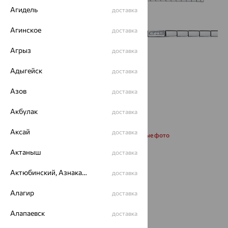
Агидель
доставка
Агинское
доставка
Агрыз
доставка
Адыгейск
доставка
Азов
доставка
Акбулак
доставка
Аксай
доставка
Запросить дополнительные фото
Актаныш
доставка
Размеры:
Актюбинский, Азнакаевский район
доставка
17
Алагир
доставка
98 303
Алапаевск
доставка
₽
273 064
₽