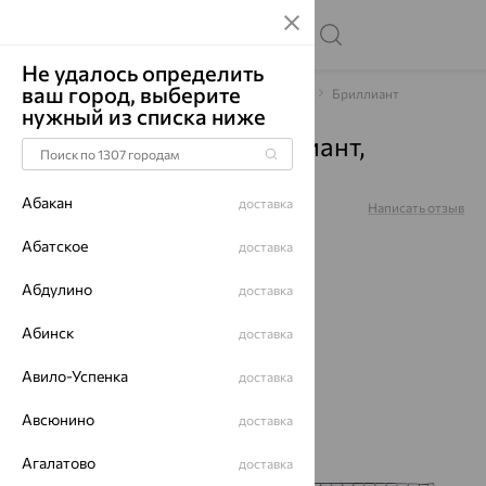
Не удалось определить
ваш город, выберите
Главная
Каталог
Браслеты декоративные
Бриллиант
нужный из списка ниже
Браслет, золото, бриллиант,
д7701672рб/17,0
Абакан
доставка
Артикул:
д7701672рб/17,0
Написать отзыв
Абатское
доставка
Абдулино
доставка
64%
Абинск
доставка
Авило-Успенка
доставка
Авсюнино
доставка
Агалатово
доставка