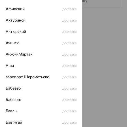
Подписаться на рассылку
Афипский
доставка
Каталог
Ахтубинск
доставка
Акции
Ахтырский
доставка
Магазины
Ачинск
доставка
Покупателям
Ачхой-Мартан
доставка
О нас
Аша
доставка
Магазины и доставка
г. Липецк
аэропорт Шереметьево
доставка
ул. Зегеля, 27/2
еще 3
Бабаево
доставка
Другие города
Бабаюрт
8 (800) 250-02-30
доставка
Заказать звонок
Бавлы
доставка
Бавтугай
доставка