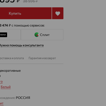
₽
38 596
₽
Купить
 3 474
₽
с помощью сервисов:
Сплит
Нужна помощь консультанта
оставка и оплата
Гарантия и возврат
декоративные
9
то
:
Белый
хождения:
РОССИЯ
ит