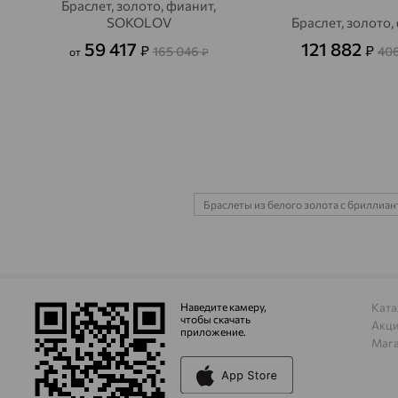
Браслет, золото, фианит,
SOKOLOV
Браслет, золото,
59 417
121 882
₽
₽
165 046
40
от
₽
Браслеты из белого золота с бриллиа
Наведите камеру,
Ката
чтобы скачать
Акц
приложение.
Маг