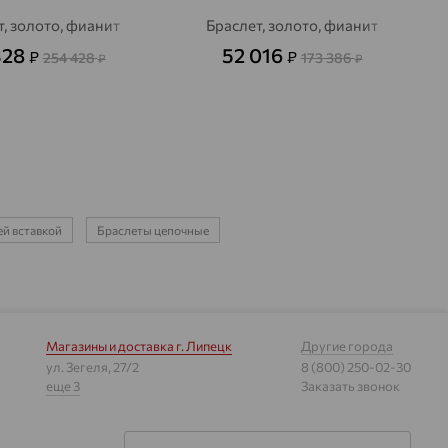
т, золото, фианит
Браслет, золото, фианит
328
52 016
₽
₽
254 428
173 386
₽
₽
ей вставкой
Браслеты цепочные
Магазины и доставка
г. Липецк
Другие города
ул. Зегеля, 27/2
8 (800) 250-02-30
еще 3
Заказать звонок