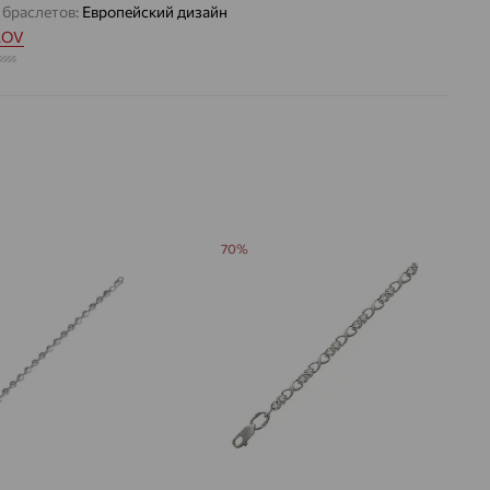
 браслетов:
Европейский дизайн
LOV
1.397 — 1.477
 цвета вставки:
Бесцветный
70%