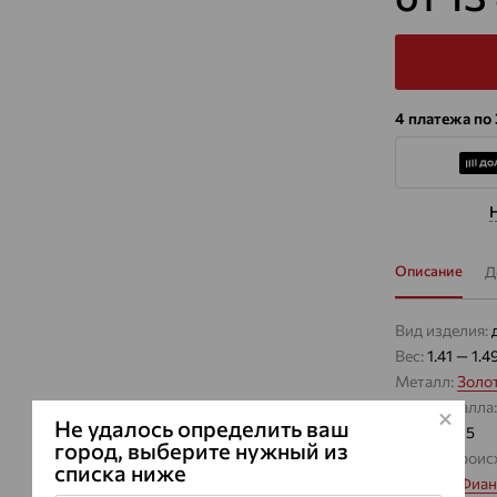
4 платежа по
Описание
Д
Вид изделия:
Вес:
1.41 — 1.4
Металл:
Золо
Цвет металла
Не удалось определить ваш
Проба:
585
город, выберите нужный из
Страна проис
списка ниже
Вставка:
Фиан