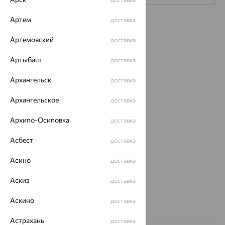
Артем
доставка
Каталог
Артемовский
доставка
Акции
Артыбаш
доставка
Магазины
Архангельск
доставка
Покупателям
Архангельское
О нас
доставка
Магазины и доставка
г. Липецк
Архипо-Осиповка
доставка
ул. Зегеля, 27/2
еще 3
Асбест
доставка
Другие города
Асино
доставка
8 (800) 250-02-30
Заказать звонок
Аскиз
доставка
Аскино
доставка
Астрахань
доставка