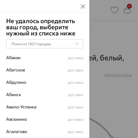
0
Не удалось определить
ваш город, выберите
Главная
Каталог
Браслеты декоративные
нужный из списка ниже
Микс полудрагоценных камней
Браслет, золото, микс
полудрагоценных камней, белый,
Абакан
доставка
750641-3
Абатское
доставка
Артикул:
750641-3
Написать отзыв
Абдулино
доставка
Абинск
доставка
Авило-Успенка
доставка
64%
Авсюнино
доставка
Агалатово
доставка