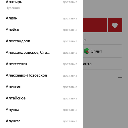
Алатырь
доставка
25 192
Чувашия
₽
69 979
₽
Алдан
доставка
Купить
Алейск
доставка
4 платежа по 6 298
₽
с помощью сервисов:
Александров
доставка
Сплит
Александровское, Ставропольский край
доставка
Алексеевка
Нужна помощь консультанта
доставка
Алексеево-Лозовское
доставка
Описание
Алексин
доставка
Вид изделия:
декоративные
Вес:
2
Алтайское
доставка
Металл:
Золото
Цвет металла:
Белый
Алупка
доставка
Проба:
585
Алушта
Страна происхождения:
РОССИЯ
доставка
Вставка:
Микс полудрагоценных камней