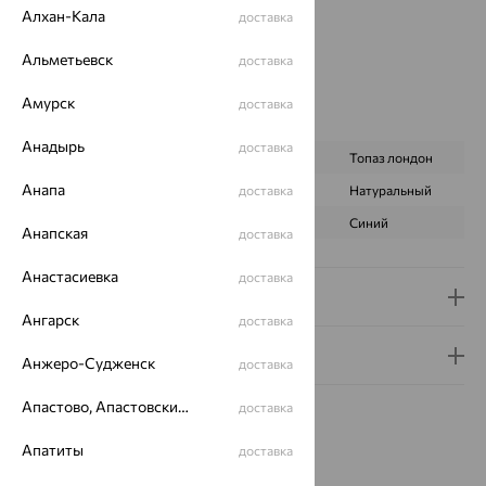
Алхан-Кала
доставка
Бренд:
SOKOLOV
Цвет вставки:
Альметьевск
доставка
Вес металла:
1.282
Наименование цвета вставки:
Микс
Амурск
доставка
Характеристика вставки:
Анадырь
доставка
ВИД КАМНЯ
Топаз Swiss
Топаз лондон
Анапа
ПРОИСХОЖДЕНИЕ
Натуральный
доставка
Натуральный
ЦВЕТ
Голубой
Синий
Анапская
доставка
Анастасиевка
доставка
Доставка и оплата
Ангарск
доставка
Гарантия и возврат
Анжеро-Судженск
доставка
Апастово, Апастовский район
доставка
Апатиты
доставка