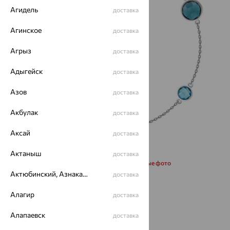
Агидель
доставка
Агинское
доставка
Агрыз
доставка
Адыгейск
доставка
Азов
доставка
Акбулак
доставка
Аксай
доставка
Актаныш
доставка
Запросить дополнительные фото
Актюбинский, Азнакаевский район
доставка
Размеры:
Алагир
доставка
17
Алапаевск
доставка