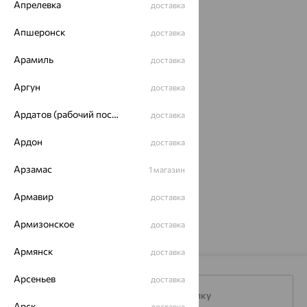
Апрелевка
доставка
Похожие изделия
Апшеронск
доставка
64%
Арамиль
доставка
Аргун
доставка
Ардатов (рабочий поселок)
доставка
Ардон
доставка
Арзамас
1 магазин
Браслет, золото, микс
полудрагоценных
Армавир
доставка
камней, SOKOLOV
23 059
₽
64 052
₽
Армизонское
доставка
Армянск
доставка
Арсеньев
доставка
Подписаться на рассылку
Арск
доставка