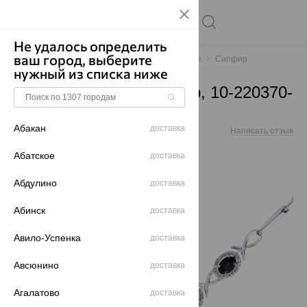
Не удалось определить
ваш город, выберите
Главная
Каталог
Браслеты декоративные
Сапфир
нужный из списка ниже
Браслет, золото, сапфир, 10-220370-
00-02
Абакан
доставка
Артикул:
10-220370-00-02
Написать отзыв
Абатское
доставка
Абдулино
доставка
64%
Абинск
доставка
Авило-Успенка
доставка
Авсюнино
доставка
Агалатово
доставка