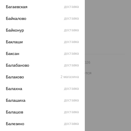
ул. Зегеля, 27/2
Багаевская
доставка
еще 3
Другие города
Байкалово
доставка
8 (800) 250-02-30
Заказать звонок
Байконур
доставка
Баклаши
доставка
Баксан
доставка
© ООО «Ювелирный дом «Кристалл»,
2009
– 2026
Балабаново
доставка
Архив акций
Архив изделий
Карта сайта
На информационном ресурсе применяются
рекомендательные технологии
Балаково
2 магазина
ОГРН 1044800168379
Балахна
доставка
Политика конфеденциальности
Разработка сайта —
CUBA
Балашиха
доставка
Балашов
доставка
Балезино
доставка