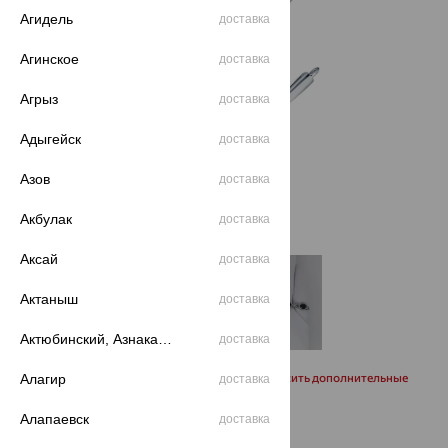
Агидель
доставка
Агинское
доставка
Агрыз
доставка
Адыгейск
доставка
Азов
доставка
Акбулак
доставка
Аксай
доставка
Актаныш
доставка
Актюбинский, Азнакаевский район
доставка
Запросить дополнительные
Алагир
доставка
фото
Алапаевск
доставка