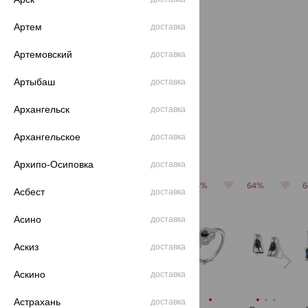
Артем
доставка
Артемовский
Браслет,
Браслет,
браслет,
доставка
золото,
золото,
золото,
сапфир,
сапфир,
сапфир,
Артыбаш
доставка
174 247
2 932 394
339 876
₽
₽
₽
MASTER
БРИЛЛИАНТЫ
MASTER
BRILLIANT
КОСТРОМЫ
BRILLIANT
484 020
8 145 540
944 100
₽
₽
₽
Архангельск
доставка
Архангельское
доставка
С этим часто покупают
Архипо-Осиповка
доставка
64%
64%
64%
64%
64%
Асбест
доставка
Асино
доставка
Аскиз
доставка
Аскино
доставка
Астрахань
доставка