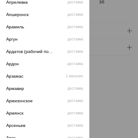
Апрелевка
ЧИСТОТА
2/2
доставка
3/5
Сертификаты на камни
Апшеронск
доставка
Арамиль
доставка
Доставка и оплата
Аргун
доставка
Гарантия и возврат
Ардатов (рабочий поселок)
доставка
Ардон
доставка
Арзамас
1 магазин
Похожие изделия
Армавир
доставка
Армизонское
доставка
64%
64%
64%
Армянск
доставка
Арсеньев
доставка
Арск
доставка