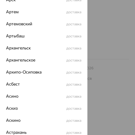
ул. Зегеля, 27/2
Артем
еще 3
доставка
Другие города
Артемовский
доставка
8 (800) 250-02-30
Заказать звонок
Артыбаш
доставка
Архангельск
доставка
Архангельское
доставка
© ООО «Ювелирный дом «Кристалл»,
2009
– 2026
Архипо-Осиповка
доставка
Архив акций
Архив изделий
Карта сайта
На информационном ресурсе применяются
рекомендательные технологии
Асбест
доставка
ОГРН 1044800168379
Асино
доставка
Политика конфеденциальности
Разработка сайта —
CUBA
Аскиз
доставка
Аскино
доставка
Астрахань
доставка