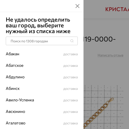
Не удалось определить
ваш город, выберите
Главная
Каталог
Браслеты декоративные
нужный из списка ниже
Браслет, золото, 008-0119-0000-
010
Абакан
доставка
Артикул:
008-0119-0000-010
Написать отзыв
Купили 119 раз
Абатское
доставка
Абдулино
доставка
Абинск
доставка
64%
Авило-Успенка
доставка
Авсюнино
доставка
Агалатово
доставка