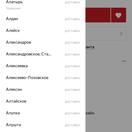
₽
Алатырь
доставка
Чувашия
Купить
Алдан
доставка
Алейск
доставка
4 платежа по 28 373
₽
Александров
доставка
Нужна помощь консультанта
Александровское, Ставропольский край
доставка
Описание
Алексеевка
доставка
Вид изделия:
декоративные
Алексеево-Лозовское
доставка
Вес:
9.01 — 9.49
Металл:
Золото
Алексин
доставка
Цвет металла:
Красный
Проба:
585
Алтайское
доставка
Страна происхождения:
РОССИЯ
Виды дизайна браслетов:
Алупка
Европейский дизайн
доставка
Бренд:
MAGIC STONES
Алушта
доставка
Вес металла:
9.01 — 9.49