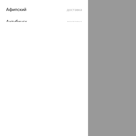
Афипский
доставка
Ахтубинск
доставка
Ахтырский
доставка
Ачинск
доставка
Ачхой-Мартан
доставка
Аша
доставка
аэропорт Шереметьево
доставка
Бабаево
доставка
Бабаюрт
доставка
Бавлы
доставка
Бавтугай
доставка