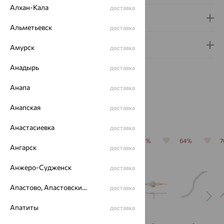
Алхан-Кала
доставка
Доставка и оплата
Альметьевск
доставка
Гарантия и возврат
Амурск
доставка
Анадырь
доставка
Анапа
доставка
Анапская
доставка
Похожие изделия
Анастасиевка
доставка
64%
64%
64%
70%
64%
Ангарск
доставка
Анжеро-Судженск
доставка
Апастово, Апастовский район
доставка
Апатиты
доставка