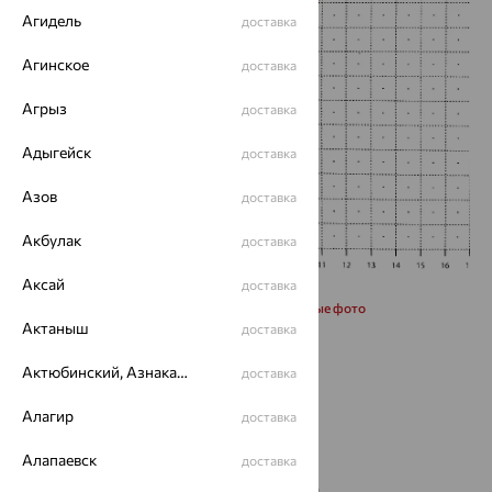
Агидель
доставка
Агинское
доставка
Агрыз
доставка
Адыгейск
доставка
Азов
доставка
Акбулак
доставка
Аксай
доставка
Запросить дополнительные фото
Актаныш
доставка
Размеры:
Актюбинский, Азнакаевский район
доставка
21
22
Алагир
доставка
Алапаевск
доставка
от 113 492
₽
315 256