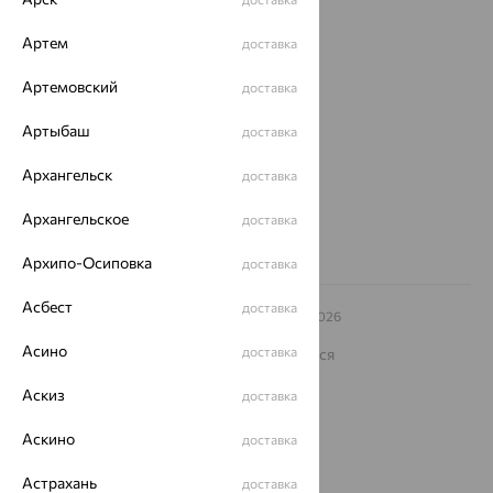
О нас
Артем
доставка
Магазины и доставка
г. Липецк
Артемовский
доставка
ул. Зегеля, 27/2
еще 3
Артыбаш
доставка
Другие города
8 (800) 250-02-30
Архангельск
доставка
Заказать звонок
Архангельское
доставка
Архипо-Осиповка
доставка
Асбест
доставка
© ООО «Ювелирный дом «Кристалл»,
2009
– 2026
Архив акций
Архив изделий
Карта сайта
Асино
доставка
На информационном ресурсе применяются
рекомендательные технологии
Аскиз
доставка
ОГРН 1044800168379
Политика конфеденциальности
Аскино
доставка
Разработка сайта —
CUBA
Астрахань
доставка