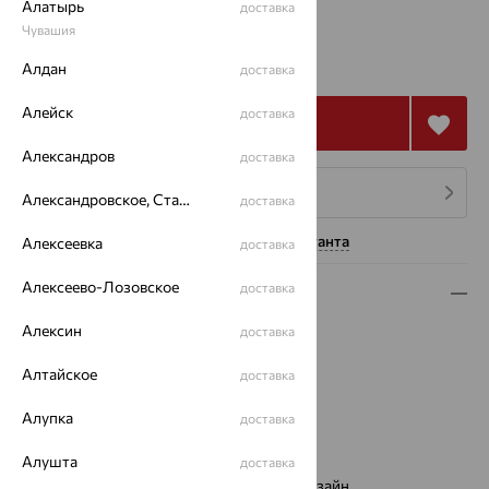
Алатырь
доставка
Чувашия
от 87 420
₽
242 833
Алдан
₽
доставка
Алейск
доставка
Купить
Александров
доставка
4 платежа по 21 855
₽
Александровское, Ставропольский край
доставка
Нужна помощь консультанта
Алексеевка
доставка
Алексеево-Лозовское
доставка
Описание
Алексин
доставка
Вид изделия:
декоративные
Вес:
6.94 — 7.79
Алтайское
доставка
Металл:
Золото
Цвет металла:
Красный
Алупка
доставка
Проба:
585
Страна происхождения:
РОССИЯ
Алушта
доставка
Виды дизайна браслетов:
Европейский дизайн