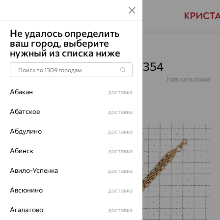
Не удалось определить
ваш город, выберите
Главная
Каталог
Браслеты декоративные
нужный из списка ниже
Браслет, золото, 01Б013354
Артикул:
01Б013354
Написать отзыв
Абакан
доставка
Абатское
доставка
Абдулино
64%
доставка
Абинск
доставка
Авило-Успенка
доставка
Авсюнино
доставка
Агалатово
доставка