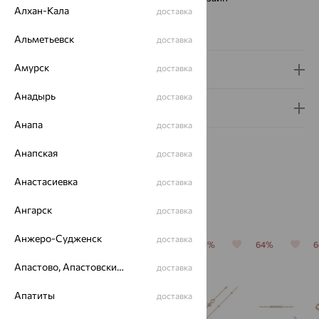
Алхан-Кала
доставка
Вес металла:
6.94 — 7.79
Новинка:
Да
Альметьевск
доставка
Амурск
доставка
Доставка и оплата
Анадырь
доставка
Гарантия и возврат
Анапа
доставка
Анапская
доставка
Анастасиевка
доставка
Похожие изделия
Ангарск
доставка
Анжеро-Судженск
доставка
64%
64%
64%
70%
64%
Апастово, Апастовский район
доставка
Апатиты
доставка