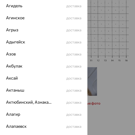
Агидель
доставка
Агинское
доставка
Агрыз
доставка
Адыгейск
доставка
Азов
доставка
Акбулак
доставка
Аксай
доставка
Актаныш
доставка
Актюбинский, Азнакаевский район
доставка
Запросить дополнительные фото
Алагир
доставка
Размеры:
Алапаевск
доставка
18
20