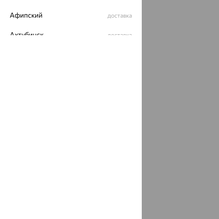
Афипский
доставка
Ахтубинск
доставка
Ахтырский
доставка
Ачинск
доставка
Ачхой-Мартан
доставка
Аша
доставка
аэропорт Шереметьево
доставка
Бабаево
доставка
Бабаюрт
доставка
Бавлы
доставка
Бавтугай
доставка