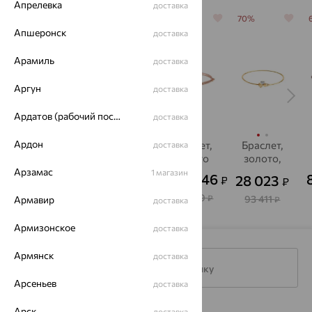
Апрелевка
доставка
64%
70%
64%
70%
Апшеронск
доставка
Арамиль
доставка
Аргун
доставка
Ардатов (рабочий поселок)
доставка
Ардон
Браслет,
Браслет,
Браслет,
Браслет,
доставка
золото,
золото,
золото
золото,
фианит,
SOKOLOV
фианит,
Арзамас
1 магазин
64 746
56 355
38 676
28 023
₽
₽
₽
₽
от
от
от
SOKOLOV
SOKOLOV
179 849
156 542
128 920
93 411
₽
Армавир
₽
₽
₽
доставка
Армизонское
доставка
Армянск
доставка
Подписаться на рассылку
Арсеньев
доставка
Арск
доставка