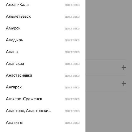
Вид изделия:
жесткие
Алхан-Кала
доставка
Вес:
4.31 — 5.45
Альметьевск
доставка
Металл:
Золото
Цвет металла:
Красный
Амурск
доставка
Проба:
585
Страна происхождения:
РОССИЯ
Анадырь
доставка
Бренд:
SOKOLOV
Вес металла:
4.31 — 5.45
Анапа
доставка
Анапская
доставка
Доставка и оплата
Анастасиевка
доставка
Гарантия и возврат
Ангарск
доставка
Анжеро-Судженск
доставка
Апастово, Апастовский район
доставка
Похожие изделия
Апатиты
доставка