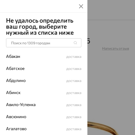
Не удалось определить
ваш город, выберите
Главная
Каталог
Браслеты декоративные
нужный из списка ниже
Браслет, золото, 050366
Артикул:
050366
Написать отзыв
Абакан
доставка
Абатское
доставка
Абдулино
64%
доставка
Абинск
доставка
Авило-Успенка
доставка
Авсюнино
доставка
Агалатово
доставка