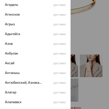
Агидель
доставка
Агинское
доставка
Агрыз
доставка
Адыгейск
доставка
Азов
доставка
Акбулак
доставка
Аксай
доставка
Актаныш
доставка
Актюбинский, Азнакаевский район
доставка
Алагир
доставка
Алапаевск
доставка
Запросить дополнительные фото