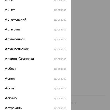
Каталог
Артем
доставка
Акции
Артемовский
доставка
Доставка
Артыбаш
Покупателям
доставка
О нас
Архангельск
доставка
Магазины и доставка
г. Липецк
Архангельское
доставка
ул. Зегеля, 27/2
еще 3
Архипо-Осиповка
доставка
Другие города
Асбест
доставка
8 (800) 250-02-30
Заказать звонок
Асино
доставка
Аскиз
доставка
Аскино
доставка
© ООО «Ювелирный дом «Кристалл»,
2009
– 2026
Архив акций
Архив изделий
Карта сайта
Астрахань
доставка