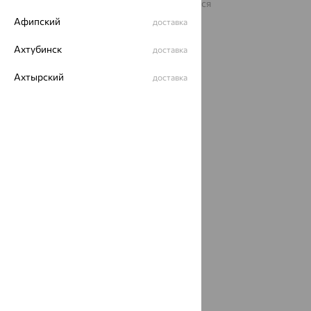
На информационном ресурсе применяются
рекомендательные технологии
Афипский
доставка
ОГРН 1044800168379
Политика конфеденциальности
Ахтубинск
доставка
Разработка сайта —
CUBA
Ахтырский
доставка
Ачинск
доставка
Ачхой-Мартан
доставка
Аша
доставка
аэропорт Шереметьево
доставка
Бабаево
доставка
Бабаюрт
доставка
Бавлы
доставка
Бавтугай
доставка