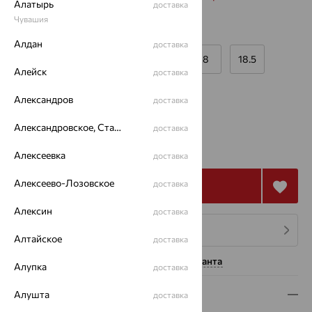
Алатырь
доставка
Чувашия
Размеры:
Алдан
доставка
16
16.5
17
17.5
18
18.5
Алейск
доставка
19
20
21
Александров
доставка
Александровское, Ставропольский край
доставка
от 54 290
₽
150 805
₽
Алексеевка
доставка
Алексеево-Лозовское
доставка
Купить
Алексин
доставка
4 платежа по 13 573
₽
Алтайское
доставка
Нужна помощь консультанта
Алупка
доставка
Описание
Алушта
доставка