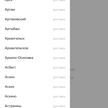
О нас
Артем
доставка
Магазины и доставка
г. Липецк
Артемовский
доставка
ул. Зегеля, 27/2
еще 3
Артыбаш
доставка
Другие города
8 (800) 250-02-30
Архангельск
доставка
Заказать звонок
Архангельское
доставка
Архипо-Осиповка
доставка
Асбест
доставка
© ООО «Ювелирный дом «Кристалл»,
2009
– 2026
Архив акций
Архив изделий
Карта сайта
Асино
доставка
На информационном ресурсе применяются
рекомендательные технологии
Аскиз
доставка
ОГРН 1044800168379
Политика конфеденциальности
Аскино
доставка
Разработка сайта —
CUBA
Астрахань
доставка