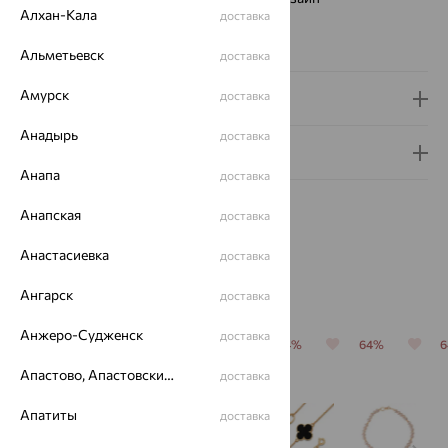
Алхан-Кала
доставка
Бренд:
SOKOLOV
Вес металла:
2.07
Альметьевск
доставка
Амурск
доставка
Доставка и оплата
Анадырь
доставка
Гарантия и возврат
Анапа
доставка
Анапская
доставка
Анастасиевка
доставка
Похожие изделия
Ангарск
доставка
Анжеро-Судженск
доставка
64%
64%
70%
64%
64%
Апастово, Апастовский район
доставка
Апатиты
доставка