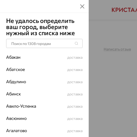
Не удалось определить
ваш город, выберите
Главная
Каталог
Браслеты декоративные
нужный из списка ниже
Браслет, золото, 051129
Артикул:
051129
Написать отзыв
Абакан
доставка
Абатское
доставка
Абдулино
доставка
70%
Абинск
доставка
Авило-Успенка
доставка
Авсюнино
доставка
Агалатово
доставка