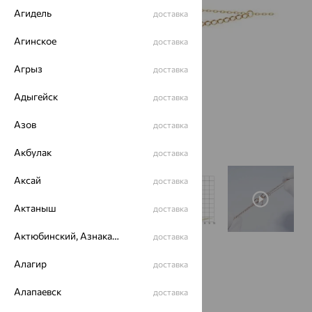
Агидель
доставка
Агинское
доставка
Агрыз
доставка
Адыгейск
доставка
Азов
доставка
Акбулак
доставка
Аксай
доставка
Актаныш
доставка
Актюбинский, Азнакаевский район
доставка
Размеры:
Алагир
доставка
18
Алапаевск
доставка