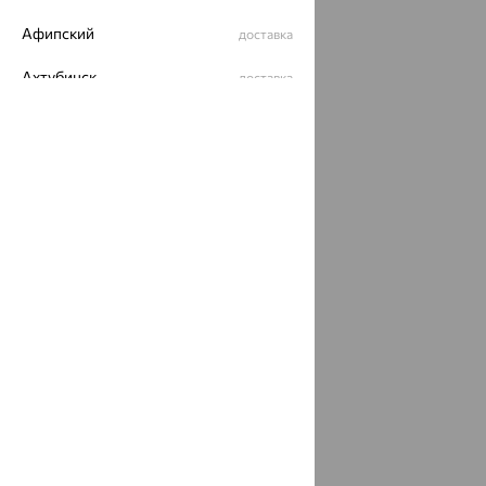
Афипский
доставка
Ахтубинск
доставка
Ахтырский
доставка
Ачинск
доставка
Ачхой-Мартан
доставка
Аша
доставка
аэропорт Шереметьево
доставка
Бабаево
доставка
Бабаюрт
доставка
Бавлы
доставка
Бавтугай
доставка