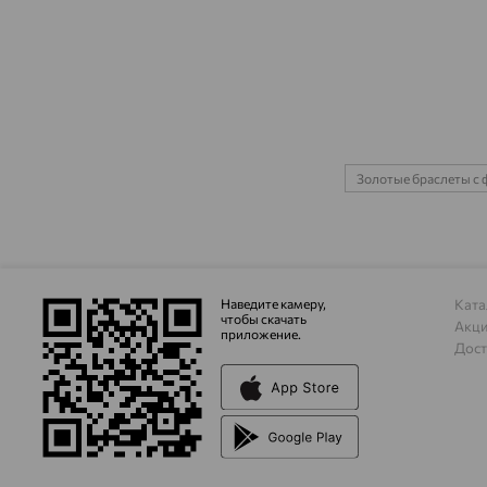
Золотые браслеты с
Наведите камеру,
Ката
чтобы скачать
Акц
приложение.
Дост