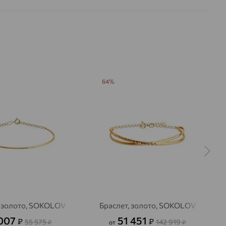
64%
, золото, SOKOLOV
Браслет, золото, SOKOLOV
007
51 451
₽
₽
55 575
142 919
₽
от
₽