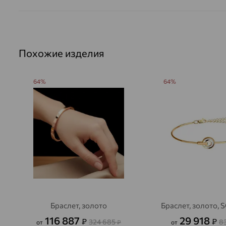
Похожие изделия
64%
64%
Браслет, золото
Браслет, золото,
116 887
29 918
₽
₽
324 685
8
от
₽
от