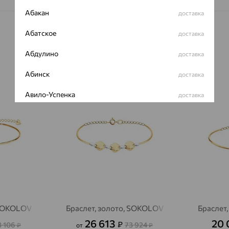
Абакан
доставка
Абатское
доставка
Абдулино
доставка
Абинск
доставка
64%
64%
Авило-Успенка
доставка
Авсюнино
доставка
Агалатово
доставка
Агидель
доставка
Агинское
доставка
Агрыз
доставка
 SOKOLOV
Браслет, золото, SOKOLOV
Браслет
Адыгейск
доставка
26 613
20 
₽
3 106
73 924
₽
от
₽