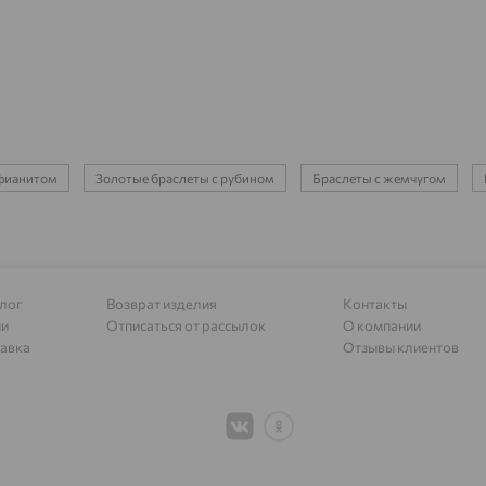
Азов
доставка
Акбулак
доставка
Аксай
доставка
Актаныш
доставка
 фианитом
Золотые браслеты с рубином
Браслеты с жемчугом
Актюбинский, Азнакаевский район
доставка
Алагир
доставка
Алапаевск
доставка
лог
Возврат изделия
Контакты
Алатырь
доставка
ии
Отписаться от рассылок
О компании
Чувашия
авка
Отзывы клиентов
Алдан
доставка
Алейск
доставка
Александров
доставка