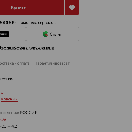
Купить
 9 669
₽
с помощью сервисов:
Сплит
Нужна помощь консультанта
оставка и оплата
Гарантия и возврат
жесткие
2
то
:
Красный
хождения:
РОССИЯ
LOV
4.03 — 4.2