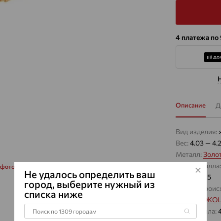
4 платежа по
Описание
Д
Вид изделия:
Вес:
4.03 — 4.
Металл:
Золо
Цвет металла
 фото
Не удалось определить ваш
Проба:
585
город, выберите нужный из
Страна проис
списка ниже
Бренд:
SOKO
Вес металла: