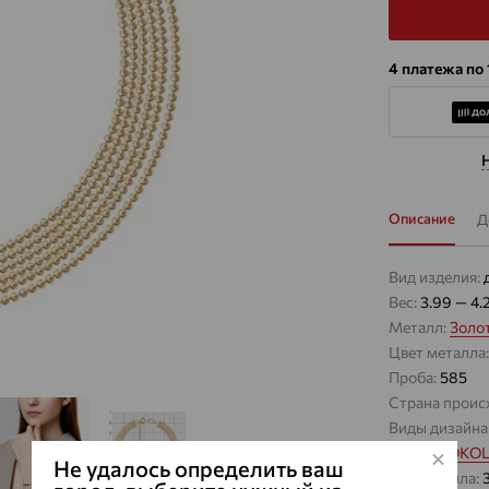
4 платежа по
Описание
Д
Вид изделия:
Вес:
3.99 — 4.
Металл:
Золо
Цвет металла
Проба:
585
Страна проис
Виды дизайна
Бренд:
SOKO
Не удалось определить ваш
Вес металла: