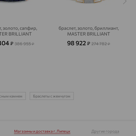
, золото, сапфир,
браслет, золото, бриллиант,
ER BRILLIANT
MASTER BRILLIANT
 304
98 922
₽
₽
386 955
274 782
₽
₽
расным камнем
Браслеты с жемчугом
Магазины и доставка
г. Липецк
Другие города