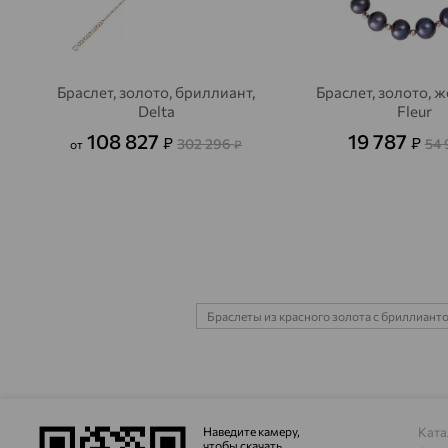
Браслет, золото, бриллиант,
Браслет, золото, ж
Delta
Fleur
108 827
19 787
₽
₽
302 296
54
от
₽
Браслеты из красного золота с бриллиант
Наведите камеру,
Ката
чтобы скачать