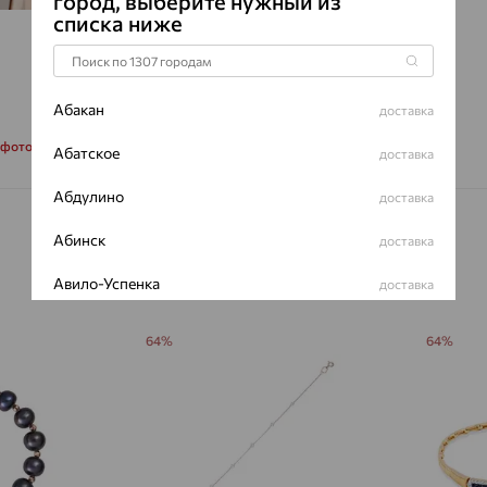
город, выберите нужный из
списка ниже
Абакан
доставка
 фото
Абатское
доставка
Абдулино
доставка
Абинск
доставка
Авило-Успенка
доставка
Авсюнино
доставка
64%
64%
Агалатово
доставка
Агидель
доставка
Агинское
доставка