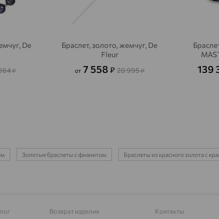
Агрыз
доставка
Адыгейск
доставка
емчуг, De
Браслет, золото, жемчуг, De
Браслет
Азов
доставка
Fleur
MAST
Акбулак
доставка
7 558
139
₽
 964
20 995
₽
от
₽
Аксай
доставка
Актаныш
доставка
Актюбинский, Азнакаевский район
доставка
Алагир
доставка
ом
Золотые браслеты с фианитом
Браслеты из красного золота с к
Алапаевск
доставка
Алатырь
доставка
Чувашия
Алдан
доставка
лог
Возврат изделия
Контакты