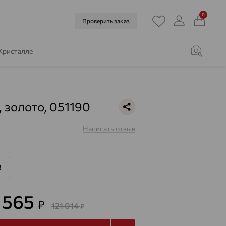
0
Проверить заказ
, золото, 051190
Написать отзыв
8
3 565
₽
121 014
₽