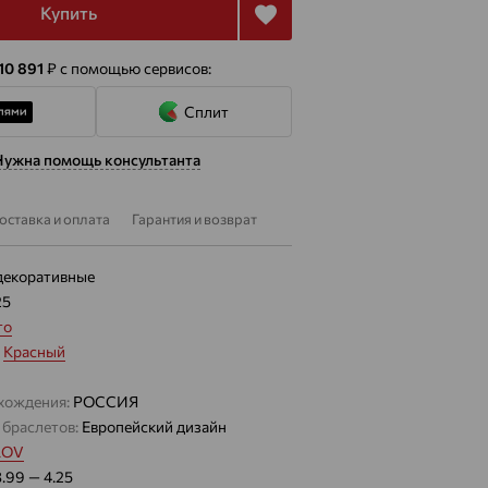
Купить
 10 891
₽
с помощью сервисов:
Сплит
Нужна помощь консультанта
оставка и оплата
Гарантия и возврат
декоративные
25
то
:
Красный
хождения:
РОССИЯ
 браслетов:
Европейский дизайн
LOV
3.99 — 4.25