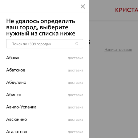
Не удалось определить
ваш город, выберите
Главная
Каталог
Браслеты декоративные
нужный из списка ниже
Браслет, золото, 051203
Артикул:
051203
Написать отзыв
Абакан
доставка
Абатское
доставка
Абдулино
64%
доставка
Абинск
доставка
Авило-Успенка
доставка
Авсюнино
доставка
Агалатово
доставка