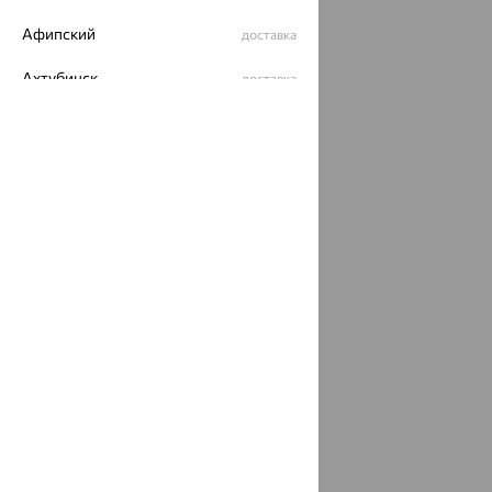
Афипский
доставка
Ахтубинск
доставка
Ахтырский
доставка
Ачинск
доставка
Ачхой-Мартан
доставка
Аша
доставка
аэропорт Шереметьево
доставка
Бабаево
доставка
Бабаюрт
доставка
Бавлы
доставка
Бавтугай
доставка