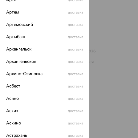
Другие города
8 (800) 250-02-30
Артем
доставка
Заказать звонок
Артемовский
доставка
Артыбаш
доставка
Архангельск
доставка
© ООО «Ювелирный дом «Кристалл»,
2009
– 2026
Архив акций
Архив изделий
Карта сайта
Архангельское
На информационном ресурсе применяются
доставка
рекомендательные технологии
Архипо-Осиповка
доставка
ОГРН 1044800168379
Политика конфеденциальности
Асбест
доставка
Разработка сайта —
CUBA
Асино
доставка
Аскиз
доставка
Аскино
доставка
Астрахань
доставка