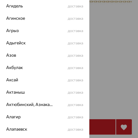
Агидель
доставка
Агинское
доставка
Агрыз
доставка
Адыгейск
доставка
Азов
доставка
Акбулак
доставка
Размеры:
Аксай
доставка
17
Актаныш
доставка
12 941
Актюбинский, Азнакаевский район
доставка
₽
35 948
₽
Алагир
доставка
Купить
Алапаевск
доставка