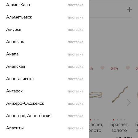
Алхан-Кала
доставка
Гарантия и возврат
Альметьевск
доставка
Амурск
доставка
Анадырь
доставка
Похожие изделия
Анапа
доставка
Анапская
доставка
64%
64%
70%
64%
64%
Анастасиевка
доставка
Ангарск
доставка
Анжеро-Судженск
доставка
Апастово, Апастовский район
доставка
Браслет,
Браслет,
Браслет,
браслет,
Браслет,
Б
Апатиты
доставка
золото,
золото,
золото,
золото,
золото
топаз,
перламутр,
фианит,
бриллиант
S