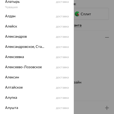
Алатырь
доставка
4 платежа по 3 235
₽
с помощью сервисов:
Чувашия
Сплит
Алдан
доставка
Нужна помощь консультанта
Алейск
доставка
Александров
доставка
Описание
Александровское, Ставропольский край
Вид изделия:
декоративные
доставка
Вес:
1.24
Алексеевка
доставка
Металл:
Золото
Цвет металла:
Красный
Алексеево-Лозовское
доставка
Проба:
585
Страна происхождения:
РОССИЯ
Алексин
доставка
Виды дизайна браслетов:
Европейский дизайн
Алтайское
доставка
Бренд:
SOKOLOV
Вес металла:
1.24
Алупка
доставка
Алушта
Доставка и оплата
доставка