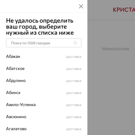
Не удалось определить
ваш город, выберите
Главная
Каталог
Браслеты декоративные
нужный из списка ниже
Браслет, золото, 051375
Артикул:
051375
Написать отзыв
Абакан
доставка
Абатское
доставка
Абдулино
64%
доставка
Абинск
доставка
Авило-Успенка
доставка
Авсюнино
доставка
Агалатово
доставка