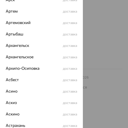
О нас
Артем
доставка
Магазины и доставка
г. Липецк
ул. Зегеля, 27/2
Артемовский
доставка
еще 3
Другие города
Артыбаш
доставка
8 (800) 250-02-30
Заказать звонок
Архангельск
доставка
Архангельское
доставка
Архипо-Осиповка
доставка
© ООО «Ювелирный дом «Кристалл»,
2009
– 2026
Асбест
доставка
Архив акций
Архив изделий
Карта сайта
На информационном ресурсе применяются
рекомендательные технологии
Асино
доставка
ОГРН 1044800168379
Аскиз
доставка
Политика конфеденциальности
Разработка сайта —
CUBA
Аскино
доставка
Астрахань
доставка