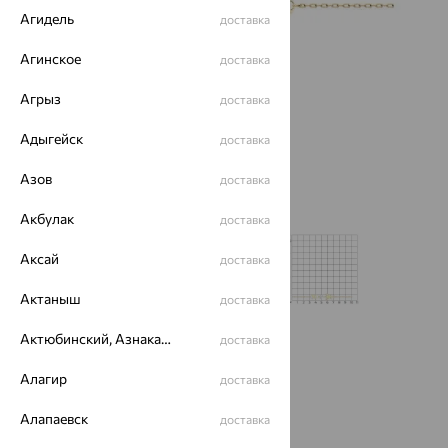
Агидель
доставка
Агинское
доставка
Агрыз
доставка
Адыгейск
доставка
Азов
доставка
Акбулак
доставка
Аксай
доставка
Актаныш
доставка
Актюбинский, Азнакаевский район
доставка
Размеры:
Алагир
доставка
17
Алапаевск
доставка