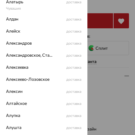
13 409
Алатырь
доставка
₽
37 246
₽
Чувашия
Алдан
доставка
Купить
Алейск
доставка
4 платежа по 3 352
₽
с помощью сервисов:
Александров
доставка
Сплит
Александровское, Ставропольский край
доставка
Нужна помощь консультанта
Алексеевка
доставка
Описание
Алексеево-Лозовское
доставка
Вид изделия:
декоративные
Алексин
доставка
Вес:
1.38
Металл:
Золото
Алтайское
доставка
Цвет металла:
Красный
Проба:
585
Алупка
доставка
Страна происхождения:
РОССИЯ
Алушта
доставка
Виды дизайна браслетов:
Европейский дизайн