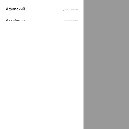
Афипский
доставка
Ахтубинск
доставка
Ахтырский
доставка
Ачинск
доставка
Ачхой-Мартан
доставка
Аша
доставка
аэропорт Шереметьево
доставка
Бабаево
доставка
Бабаюрт
доставка
Бавлы
доставка
Бавтугай
доставка