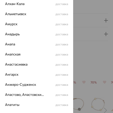
Бренд:
SOKOLOV
Алхан-Кала
доставка
Вес металла:
1.38
Альметьевск
доставка
Доставка и оплата
Амурск
доставка
Гарантия и возврат
Анадырь
доставка
Анапа
доставка
Анапская
доставка
Анастасиевка
доставка
Похожие изделия
Ангарск
доставка
64%
64%
64%
64%
70%
Анжеро-Судженск
доставка
Апастово, Апастовский район
доставка
Апатиты
доставка