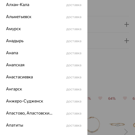
Бренд:
SOKOLOV
Алхан-Кала
доставка
Вес металла:
1.05 — 1.08
Альметьевск
доставка
Доставка и оплата
Амурск
доставка
Гарантия и возврат
Анадырь
доставка
Анапа
доставка
Анапская
доставка
Анастасиевка
доставка
Похожие изделия
Ангарск
доставка
64%
64%
64%
64%
64%
Анжеро-Судженск
доставка
Апастово, Апастовский район
доставка
Апатиты
доставка