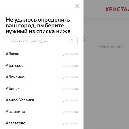
Не удалось определить
ваш город, выберите
Главная
Каталог
Браслеты декоративные
нужный из списка ниже
Браслет, золото, 051390
Артикул:
051390
Написать отзыв
Абакан
доставка
Абатское
доставка
Абдулино
64%
доставка
Абинск
доставка
Авило-Успенка
доставка
Авсюнино
доставка
Агалатово
доставка