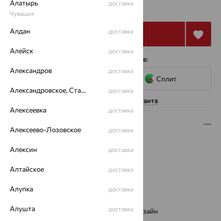
от 13 226
Алатырь
доставка
₽
36 740
₽
Чувашия
Алдан
доставка
Купить
Алейск
доставка
4 платежа по 3 307
₽
с помощью сервисов:
Александров
доставка
Сплит
Александровское, Ставропольский край
доставка
Нужна помощь консультанта
Алексеевка
доставка
Описание
Алексеево-Лозовское
доставка
Вид изделия:
декоративные
Алексин
доставка
Вес:
1.05 — 1.08
Металл:
Золото
Алтайское
доставка
Цвет металла:
Красный
Проба:
585
Алупка
доставка
Страна происхождения:
РОССИЯ
Алушта
доставка
Виды дизайна браслетов:
Европейский дизайн