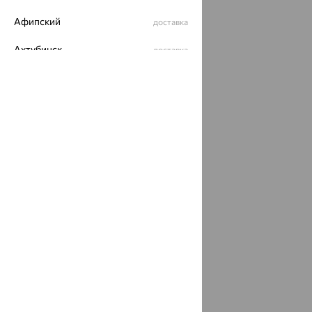
Афипский
доставка
Ахтубинск
доставка
Ахтырский
доставка
Ачинск
доставка
Ачхой-Мартан
доставка
Аша
доставка
аэропорт Шереметьево
доставка
Бабаево
доставка
Бабаюрт
доставка
Бавлы
доставка
Бавтугай
доставка