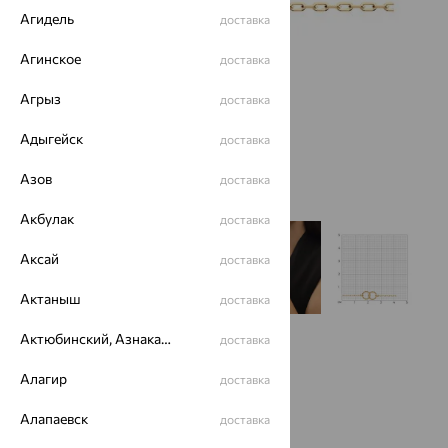
Агидель
доставка
Агинское
доставка
Агрыз
доставка
Адыгейск
доставка
Азов
доставка
Акбулак
доставка
Аксай
доставка
Актаныш
доставка
Актюбинский, Азнакаевский район
доставка
Размеры:
Алагир
доставка
17
Алапаевск
доставка