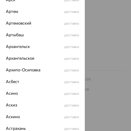
О нас
Артем
доставка
Магазины и доставка
г. Липецк
ул. Зегеля, 27/2
Артемовский
доставка
еще 3
Другие города
Артыбаш
доставка
8 (800) 250-02-30
Заказать звонок
Архангельск
доставка
Архангельское
доставка
Архипо-Осиповка
доставка
© ООО «Ювелирный дом «Кристалл»,
2009
– 2026
Асбест
доставка
Архив акций
Архив изделий
Карта сайта
На информационном ресурсе применяются
рекомендательные технологии
Асино
доставка
ОГРН 1044800168379
Аскиз
доставка
Политика конфеденциальности
Разработка сайта —
CUBA
Аскино
доставка
Астрахань
доставка