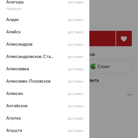
Алатырь
доставка
Чувашия
от 43 937
Алдан
доставка
₽
122 047
₽
Алейск
доставка
Купить
Александров
доставка
4 платежа по 10 984
₽
с помощью сервисов:
Александровское, Ставропольский край
доставка
Сплит
Алексеевка
доставка
Нужна помощь консультанта
Алексеево-Лозовское
доставка
Алексин
доставка
Описание
Алтайское
доставка
Вид изделия:
декоративные
Вес:
4.21 — 4.36
Алупка
доставка
Металл:
Золото
Цвет металла:
Красный
Алушта
доставка
Проба:
585