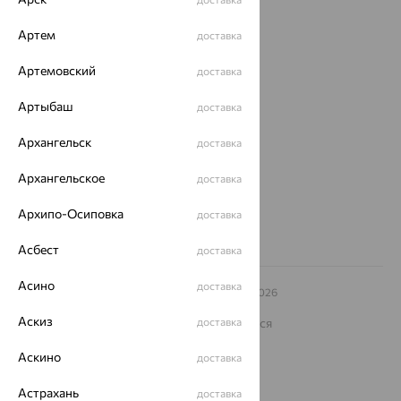
Покупателям
Артем
доставка
О нас
Артемовский
доставка
Магазины и доставка
г. Липецк
Артыбаш
доставка
ул. Зегеля, 27/2
еще 3
Архангельск
доставка
Другие города
8 (800) 250-02-30
Архангельское
доставка
Заказать звонок
Архипо-Осиповка
доставка
Асбест
доставка
Асино
доставка
© ООО «Ювелирный дом «Кристалл»,
2009
– 2026
Архив акций
Архив изделий
Карта сайта
Аскиз
На информационном ресурсе применяются
доставка
рекомендательные технологии
Аскино
доставка
ОГРН 1044800168379
Политика конфеденциальности
Астрахань
доставка