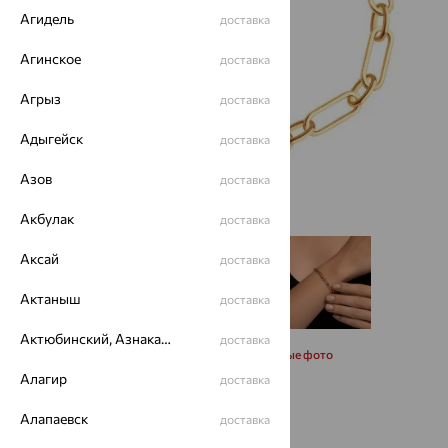
Агидель
доставка
Агинское
доставка
Агрыз
доставка
Адыгейск
доставка
Азов
доставка
Акбулак
доставка
Аксай
доставка
Актаныш
доставка
Актюбинский, Азнакаевский район
доставка
Запросить дополнительные фото
Алагир
доставка
Размеры:
Алапаевск
доставка
17