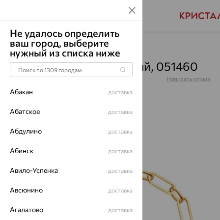
Не удалось определить
ваш город, выберите
Главная
Каталог
Браслеты декоративные
нужный из списка ниже
Браслет, золото, красный, 051460
Артикул:
051460
Написать отзыв
Купили 54 раз
Абакан
доставка
Абатское
доставка
Абдулино
доставка
64%
Абинск
доставка
Авило-Успенка
доставка
Авсюнино
доставка
Агалатово
доставка