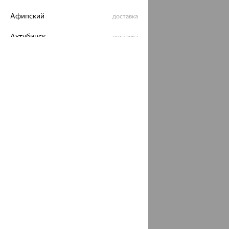
Разработка сайта —
CUBA
Афипский
доставка
Ахтубинск
доставка
Ахтырский
доставка
Ачинск
доставка
Ачхой-Мартан
доставка
Аша
доставка
аэропорт Шереметьево
доставка
Бабаево
доставка
Бабаюрт
доставка
Бавлы
доставка
Бавтугай
доставка