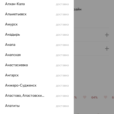
Страна происхождения:
РОССИЯ
Алхан-Кала
доставка
Виды дизайна браслетов:
Европейский дизайн
Альметьевск
доставка
Бренд:
SOKOLOV
Вес металла:
4.21 — 4.36
Амурск
доставка
Анадырь
Доставка и оплата
доставка
Анапа
доставка
Гарантия и возврат
Анапская
доставка
Анастасиевка
доставка
Ангарск
доставка
Похожие изделия
Анжеро-Судженск
доставка
Апастово, Апастовский район
доставка
64%
64%
64%
64%
64%
Апатиты
доставка