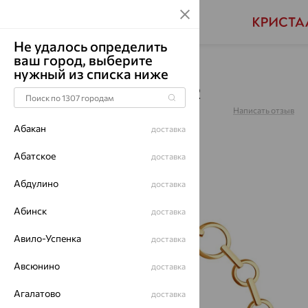
Не удалось определить
ваш город, выберите
Главная
Каталог
Браслеты декоративные
нужный из списка ниже
Браслет, золото, 051462
Артикул:
051462
Написать отзыв
Абакан
доставка
Абатское
доставка
Абдулино
доставка
64%
Абинск
доставка
Авило-Успенка
доставка
Авсюнино
доставка
Агалатово
доставка