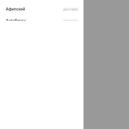
Афипский
доставка
Ахтубинск
доставка
Ахтырский
доставка
Ачинск
доставка
Ачхой-Мартан
доставка
Аша
доставка
аэропорт Шереметьево
доставка
Бабаево
доставка
Бабаюрт
доставка
Бавлы
доставка
Бавтугай
доставка