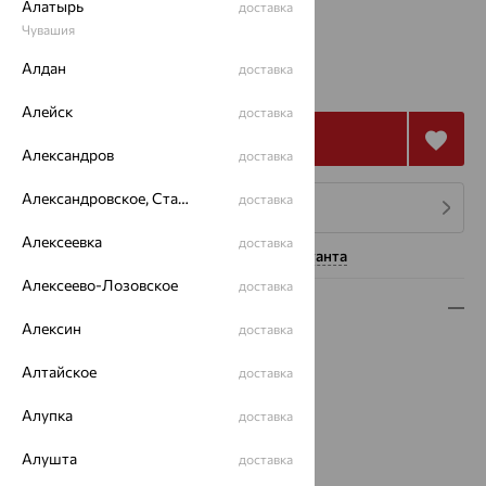
Алатырь
доставка
Чувашия
94 725
Алдан
доставка
₽
263 126
₽
Алейск
доставка
Купить
Александров
доставка
Александровское, Ставропольский край
доставка
4 платежа по 23 681
₽
Алексеевка
доставка
Нужна помощь консультанта
Алексеево-Лозовское
доставка
Описание
Алексин
доставка
Вид изделия:
декоративные
Алтайское
Вес:
7.52
доставка
Металл:
Золото
Алупка
доставка
Цвет металла:
Красный
Проба:
585
Алушта
доставка
Страна происхождения:
РОССИЯ