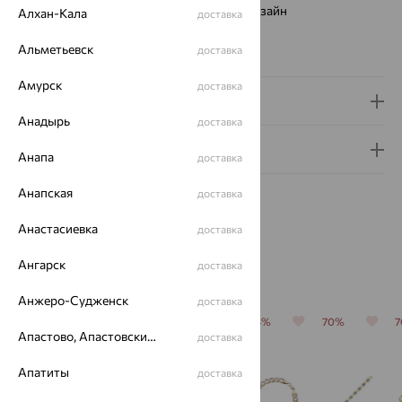
Виды дизайна браслетов:
Европейский дизайн
Алхан-Кала
доставка
Бренд:
SOKOLOV
Альметьевск
доставка
Вес металла:
7.52
Амурск
доставка
Доставка и оплата
Анадырь
доставка
Гарантия и возврат
Анапа
доставка
Анапская
доставка
Анастасиевка
доставка
Ангарск
доставка
Похожие изделия
Анжеро-Судженск
доставка
64%
70%
64%
64%
70%
Апастово, Апастовский район
доставка
Апатиты
доставка