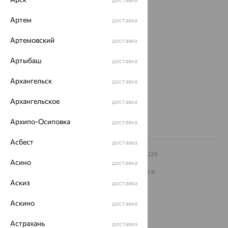
Покупателям
Артем
О нас
доставка
Магазины и доставка
г. Липецк
Артемовский
доставка
ул. Зегеля, 27/2
еще 3
Артыбаш
доставка
Другие города
Архангельск
доставка
8 (800) 250-02-30
Заказать звонок
Архангельское
доставка
Архипо-Осиповка
доставка
Асбест
доставка
© ООО «Ювелирный дом «Кристалл»,
2009
– 2026
Асино
Архив акций
Архив изделий
Карта сайта
доставка
На информационном ресурсе применяются
рекомендательные технологии
Аскиз
доставка
ОГРН 1044800168379
Политика конфеденциальности
Аскино
доставка
Разработка сайта —
CUBA
Астрахань
доставка