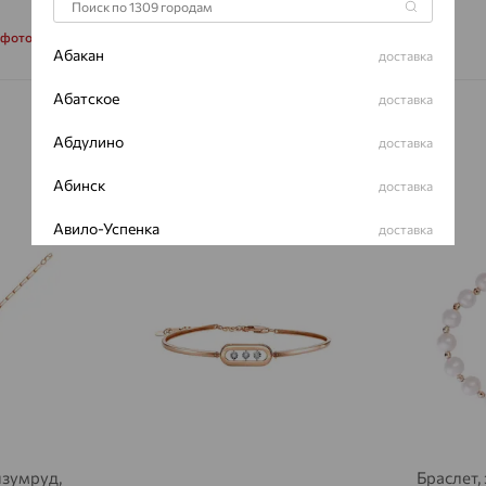
 фото
Абакан
доставка
Абатское
доставка
Абдулино
доставка
Абинск
доставка
Авило-Успенка
доставка
64%
64%
Авсюнино
доставка
Агалатово
доставка
Агидель
доставка
Агинское
доставка
Агрыз
доставка
изумруд,
Браслет,