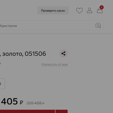
0
Проверить заказ
, золото, 051506
6
Написать отзыв
0
3 405
₽
259 458
₽