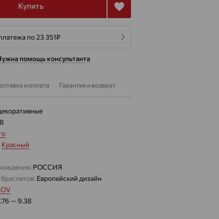
Купить
платежа по 23 351
₽
Нужна помощь консультанта
оставка и оплата
Гарантия и возврат
декоративные
38
то
:
Красный
хождения:
РОССИЯ
 браслетов:
Европейский дизайн
LOV
7.76 — 9.38