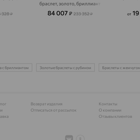
Адыгейск
доставка
браслет, золото, бриллиант
84 007
19
₽
Азов
5 328
233 352
доставка
₽
₽
от
Акбулак
доставка
Аксай
доставка
Актаныш
доставка
Актюбинский, Азнакаевский район
доставка
та с бриллиантом
Золотые браслеты с рубином
Браслеты с жемчуго
Алагир
доставка
Алапаевск
доставка
Алатырь
доставка
лог
Возврат изделия
Контакты
Чувашия
ии
Отписаться от рассылок
О компании
авка
Отзывы клиентов
Алдан
доставка
Алейск
доставка