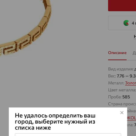
4 
Описание
Д
Вид изделия:
Вес:
7.76 — 9.
Металл:
Золо
Цвет металла
Проба:
585
Страна проис
Виды дизайна
Не удалось определить ваш
Бренд:
SOKO
город, выберите нужный из
Вес металла:
списка ниже