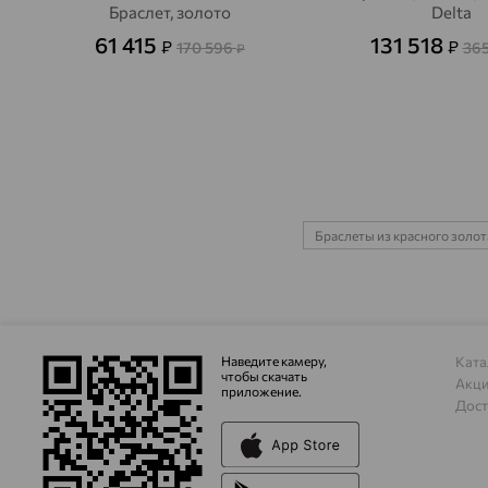
Браслет, золото
Delta
61 415
131 518
₽
₽
170 596
36
₽
Браслеты из красного золо
Наведите камеру,
Ката
чтобы скачать
Акц
приложение.
Дост