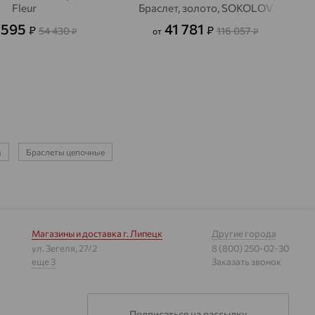
Fleur
Браслет, золото, SOKOLOV
 595
41 781
₽
₽
54 430
116 057
₽
от
₽
м
Браслеты цепочные
Магазины и доставка
г. Липецк
Другие города
ул. Зегеля, 27/2
8 (800) 250-02-30
еще 3
Заказать звонок
Подписаться на рассылку