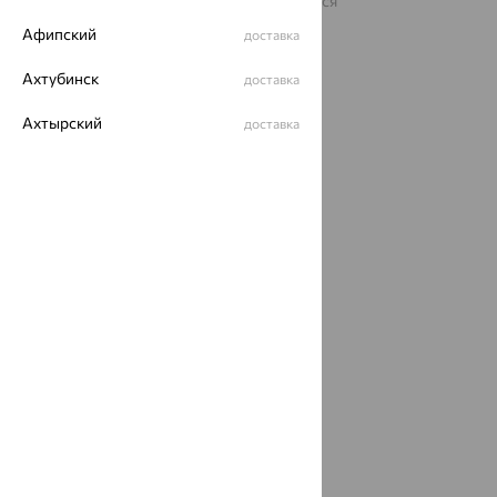
На информационном ресурсе применяются
рекомендательные технологии
Афипский
доставка
ОГРН 1044800168379
Политика конфеденциальности
Ахтубинск
доставка
Разработка сайта —
CUBA
Ахтырский
доставка
Ачинск
доставка
Ачхой-Мартан
доставка
Аша
доставка
аэропорт Шереметьево
доставка
Бабаево
доставка
Бабаюрт
доставка
Бавлы
доставка
Бавтугай
доставка