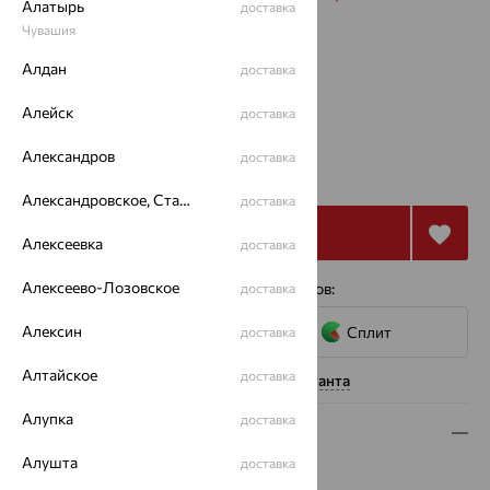
Алатырь
доставка
Чувашия
Размеры:
Алдан
доставка
17
18
19
Алейск
доставка
от 49 748
Александров
доставка
₽
138 189
₽
Александровское, Ставропольский край
доставка
Купить
Алексеевка
доставка
Алексеево-Лозовское
4 платежа по 12 437
₽
с помощью сервисов:
доставка
Алексин
Сплит
доставка
Алтайское
доставка
Нужна помощь консультанта
Алупка
доставка
Описание
Алушта
доставка
Вид изделия:
декоративные