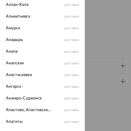
Вес:
4.89 — 5.6
Алхан-Кала
доставка
Металл:
Золото
Цвет металла:
Альметьевск
Красный
доставка
Проба:
585
Амурск
доставка
Страна происхождения:
РОССИЯ
Виды дизайна браслетов:
Глидерные
Анадырь
доставка
Бренд:
SOKOLOV
Вес металла:
4.89 — 5.6
Анапа
доставка
Анапская
доставка
Доставка и оплата
Анастасиевка
доставка
Гарантия и возврат
Ангарск
доставка
Анжеро-Судженск
доставка
Апастово, Апастовский район
доставка
Похожие изделия
Апатиты
доставка