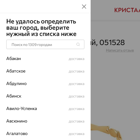
Не удалось определить
ваш город, выберите
Главная
Каталог
Браслеты декоративные
нужный из списка ниже
Браслет, золото, красный, 051528
Артикул:
051528
Написать отзыв
Абакан
доставка
Абатское
доставка
Абдулино
64%
доставка
Абинск
доставка
Авило-Успенка
доставка
Авсюнино
доставка
Агалатово
доставка