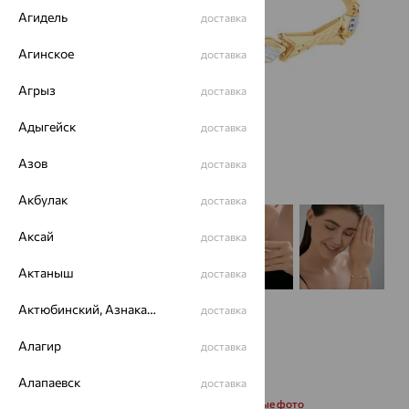
Агидель
доставка
Агинское
доставка
Агрыз
доставка
Адыгейск
доставка
Азов
доставка
Акбулак
доставка
Аксай
доставка
Актаныш
доставка
Актюбинский, Азнакаевский район
доставка
Алагир
доставка
Алапаевск
доставка
Запросить дополнительные фото