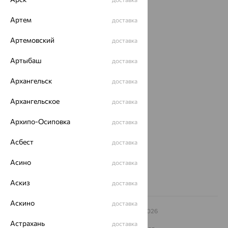
Каталог
Артем
Акции
доставка
Артемовский
Доставка
доставка
Покупателям
Артыбаш
доставка
О нас
Архангельск
доставка
Магазины и доставка
г. Липецк
Архангельское
доставка
ул. Зегеля, 27/2
еще 3
Архипо-Осиповка
доставка
Другие города
Асбест
доставка
8 (800) 250-02-30
Заказать звонок
Асино
доставка
Аскиз
доставка
Аскино
доставка
© ООО «Ювелирный дом «Кристалл»,
2009
– 2026
Архив акций
Архив изделий
Карта сайта
Астрахань
доставка