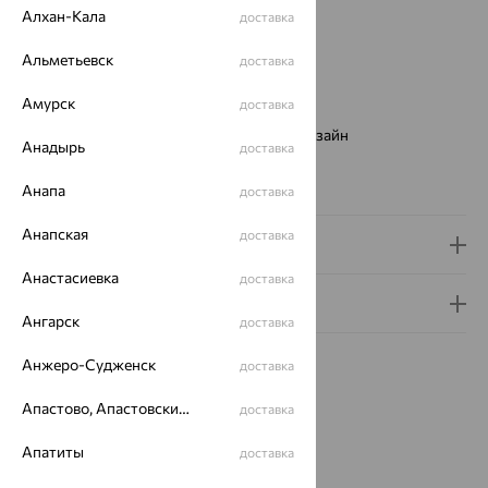
Вес:
4.3 — 4.74
Алхан-Кала
доставка
Металл:
Золото
Цвет металла:
Альметьевск
Красный
доставка
Проба:
585
Амурск
доставка
Страна происхождения:
РОССИЯ
Виды дизайна браслетов:
Европейский дизайн
Анадырь
доставка
Бренд:
SOKOLOV
Вес металла:
4.3 — 4.74
Анапа
доставка
Анапская
доставка
Доставка и оплата
Анастасиевка
доставка
Гарантия и возврат
Ангарск
доставка
Анжеро-Судженск
доставка
Апастово, Апастовский район
доставка
Похожие изделия
Апатиты
доставка