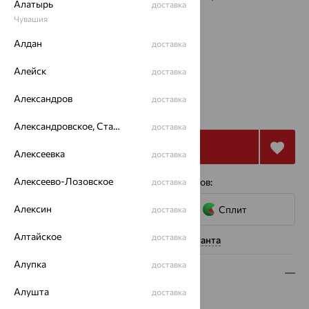
Алатырь
доставка
Чувашия
Размеры:
Алдан
доставка
17
18
19
Алейск
доставка
от 41 781
Александров
доставка
₽
116 057
₽
Александровское, Ставропольский край
доставка
Купить
Алексеевка
доставка
Алексеево-Лозовское
4 платежа по 10 445
₽
с помощью сервисов:
доставка
Алексин
Сплит
доставка
Алтайское
доставка
Нужна помощь консультанта
Алупка
доставка
Описание
Алушта
доставка
Вид изделия:
декоративные