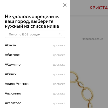
Не удалось определить
ваш город, выберите
Главная
Каталог
Браслеты декоративные
нужный из списка ниже
Браслет, золото, 051551
Артикул:
051551
Написать отзыв
Абакан
доставка
Абатское
доставка
Абдулино
64%
доставка
Абинск
доставка
Авило-Успенка
доставка
Авсюнино
доставка
Агалатово
доставка