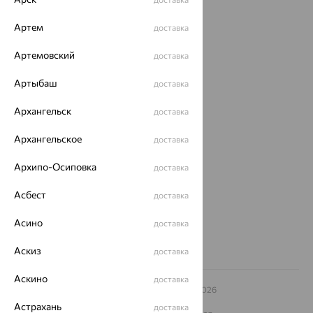
Каталог
Артем
Акции
доставка
Артемовский
Доставка
доставка
Покупателям
Артыбаш
доставка
О нас
Архангельск
доставка
Магазины и доставка
г. Липецк
Архангельское
доставка
ул. Зегеля, 27/2
еще 3
Архипо-Осиповка
доставка
Другие города
Асбест
доставка
8 (800) 250-02-30
Заказать звонок
Асино
доставка
Аскиз
доставка
Аскино
доставка
© ООО «Ювелирный дом «Кристалл»,
2009
– 2026
Архив акций
Архив изделий
Карта сайта
Астрахань
доставка