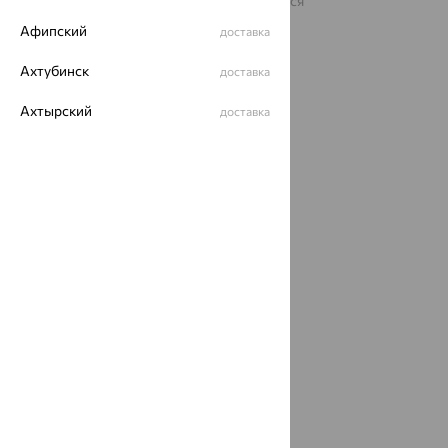
На информационном ресурсе применяются
рекомендательные технологии
Афипский
доставка
ОГРН 1044800168379
Политика конфеденциальности
Ахтубинск
доставка
Разработка сайта —
CUBA
Ахтырский
доставка
Ачинск
доставка
Ачхой-Мартан
доставка
Аша
доставка
аэропорт Шереметьево
доставка
Бабаево
доставка
Бабаюрт
доставка
Бавлы
доставка
Бавтугай
доставка