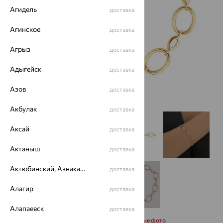
Агидель
доставка
Агинское
доставка
Агрыз
доставка
Адыгейск
доставка
Азов
доставка
Акбулак
доставка
Аксай
доставка
Актаныш
доставка
Актюбинский, Азнакаевский район
доставка
Алагир
доставка
Алапаевск
доставка
Запросить дополнительные фото