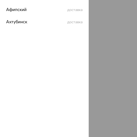
ОГРН 1044800168379
Политика конфеденциальности
Афипский
доставка
Разработка сайта —
CUBA
Ахтубинск
доставка
Ахтырский
доставка
Ачинск
доставка
Ачхой-Мартан
доставка
Аша
доставка
аэропорт Шереметьево
доставка
Бабаево
доставка
Бабаюрт
доставка
Бавлы
доставка
Бавтугай
доставка