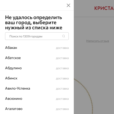
Не удалось определить
ваш город, выберите
Главная
Каталог
Браслеты декоративные
нужный из списка ниже
Браслет, золото, 051552
Артикул:
051552
Написать отзыв
Абакан
доставка
Абатское
доставка
Абдулино
64%
доставка
Абинск
доставка
Авило-Успенка
доставка
Авсюнино
доставка
Агалатово
доставка