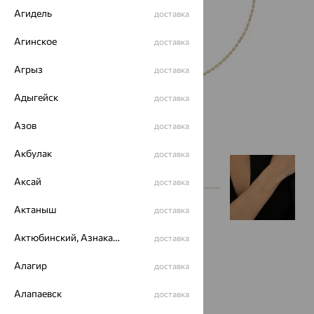
Агидель
доставка
Агинское
доставка
Агрыз
доставка
Адыгейск
доставка
Азов
доставка
Акбулак
доставка
Аксай
доставка
Актаныш
доставка
Актюбинский, Азнакаевский район
доставка
Алагир
доставка
Алапаевск
доставка