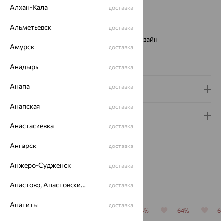
Цвет металла:
Красный
Алхан-Кала
доставка
Проба:
585
Альметьевск
Страна происхождения:
РОССИЯ
доставка
Виды дизайна браслетов:
Европейский дизайн
Амурск
доставка
Бренд:
SOKOLOV
Вес металла:
1.09 — 1.18
Анадырь
доставка
Анапа
доставка
Доставка и оплата
Анапская
доставка
Гарантия и возврат
Анастасиевка
доставка
Ангарск
доставка
Анжеро-Судженск
доставка
Похожие изделия
Апастово, Апастовский район
доставка
Апатиты
доставка
64%
64%
64%
64%
64%