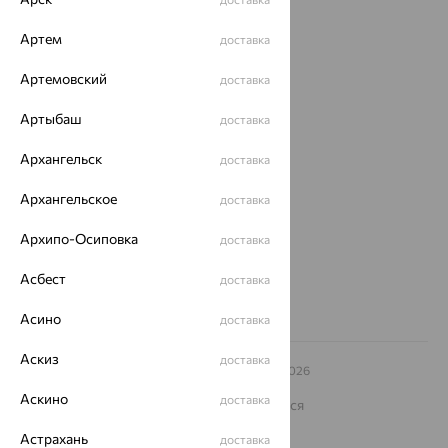
Доставка
Артем
доставка
Покупателям
Артемовский
доставка
О нас
Артыбаш
доставка
Магазины и доставка
г. Липецк
Архангельск
доставка
ул. Зегеля, 27/2
еще 3
Архангельское
доставка
Другие города
Архипо-Осиповка
8 (800) 250-02-30
доставка
Заказать звонок
Асбест
доставка
Асино
доставка
Аскиз
доставка
© ООО «Ювелирный дом «Кристалл»,
2009
– 2026
Архив акций
Архив изделий
Карта сайта
Аскино
доставка
На информационном ресурсе применяются
рекомендательные технологии
Астрахань
доставка