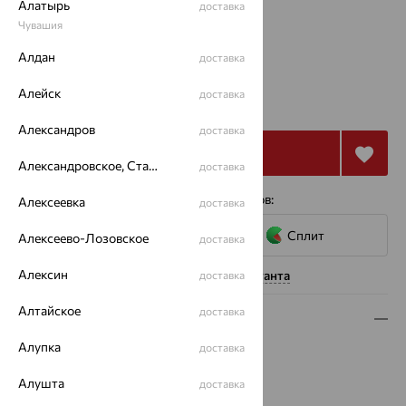
Размеры:
Алатырь
доставка
Чувашия
16
17
18
Алдан
доставка
от 11 376
Алейск
доставка
₽
31 599
₽
Александров
доставка
Купить
Александровское, Ставропольский край
доставка
4 платежа по 2 844
₽
с помощью сервисов:
Алексеевка
доставка
Сплит
Алексеево-Лозовское
доставка
Алексин
Нужна помощь консультанта
доставка
Алтайское
доставка
Описание
Алупка
доставка
Вид изделия:
декоративные
Вес:
1.09 — 1.18
Алушта
доставка
Металл:
Золото