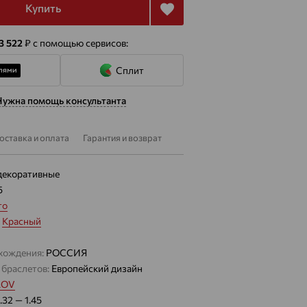
Купить
 3 522
₽
с помощью сервисов:
Сплит
Нужна помощь консультанта
оставка и оплата
Гарантия и возврат
декоративные
5
то
:
Красный
хождения:
РОССИЯ
 браслетов:
Европейский дизайн
LOV
1.32 — 1.45