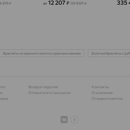
12 207
335
₽
8 211
33 907
₽
от
₽
Азов
доставка
Акбулак
доставка
Аксай
доставка
Актаныш
доставка
Браслеты из красного золота с красным камнем
Золотые браслеты с ру
Актюбинский, Азнакаевский район
доставка
Алагир
доставка
Алапаевск
доставка
лог
Возврат изделия
Контакты
Алатырь
доставка
ии
Отписаться от рассылок
О компании
Чувашия
авка
Отзывы клиентов
Алдан
доставка
Алейск
доставка
Александров
доставка