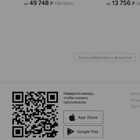
49 748
13 756
₽
₽
138 189
3
от
₽
от
Золотые браслеты с фианитом
Наведите камеру,
Ката
чтобы скачать
Акц
приложение.
Дост