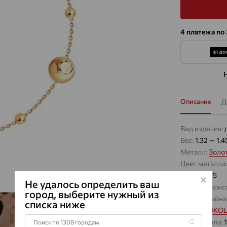
4 платежа по
Описание
Д
Вид изделия:
Вес:
1.32 — 1.4
Металл:
Золо
Цвет металла
Проба:
585
Не удалось определить ваш
Страна проис
город, выберите нужный из
Виды дизайна
списка ниже
Бренд:
SOKO
Вес металла: