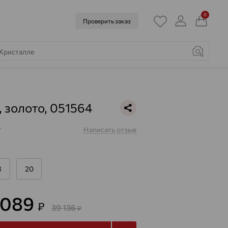
0
Проверить заказ
, золото, 051564
4
Написать отзыв
8
20
4 089
₽
39 136
₽