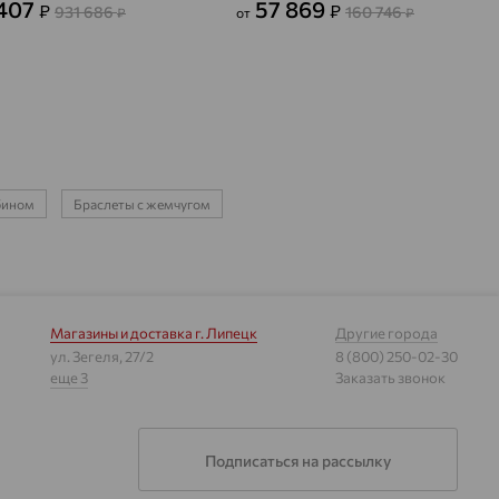
 407
57 869
₽
₽
931 686
160 746
₽
от
₽
бином
Браслеты с жемчугом
Магазины и доставка
г. Липецк
Другие города
ул. Зегеля, 27/2
8 (800) 250-02-30
еще 3
Заказать звонок
Подписаться на рассылку