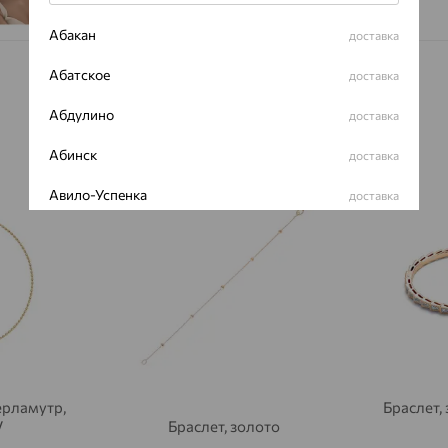
Абакан
доставка
Абатское
доставка
Абдулино
доставка
Абинск
доставка
64%
64%
Авило-Успенка
доставка
Авсюнино
доставка
Агалатово
доставка
Агидель
доставка
Агинское
доставка
Агрыз
доставка
ерламутр,
Браслет,
V
Браслет, золото
Адыгейск
доставка