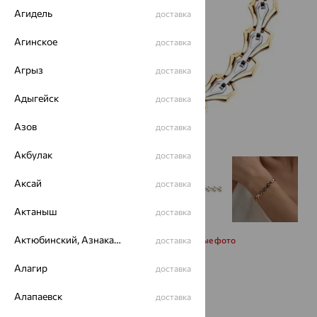
Агидель
доставка
Агинское
доставка
Агрыз
доставка
Адыгейск
доставка
Азов
доставка
Акбулак
доставка
Аксай
доставка
Актаныш
доставка
Актюбинский, Азнакаевский район
Запросить дополнительные фото
доставка
Алагир
доставка
Размеры:
Алапаевск
доставка
17
20