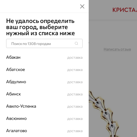
Не удалось определить
ваш город, выберите
Главная
Каталог
Браслеты декоративные
нужный из списка ниже
Браслет, золото, 051623
Артикул:
051623
Написать отзыв
Абакан
доставка
Абатское
доставка
Абдулино
64%
доставка
Абинск
доставка
Авило-Успенка
доставка
Авсюнино
доставка
Агалатово
доставка