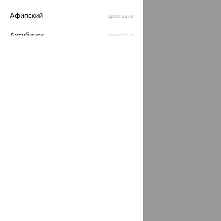
Афипский
доставка
Ахтубинск
доставка
Ахтырский
доставка
Ачинск
доставка
Ачхой-Мартан
доставка
Аша
доставка
аэропорт Шереметьево
доставка
Бабаево
доставка
Бабаюрт
доставка
Бавлы
доставка
Бавтугай
доставка