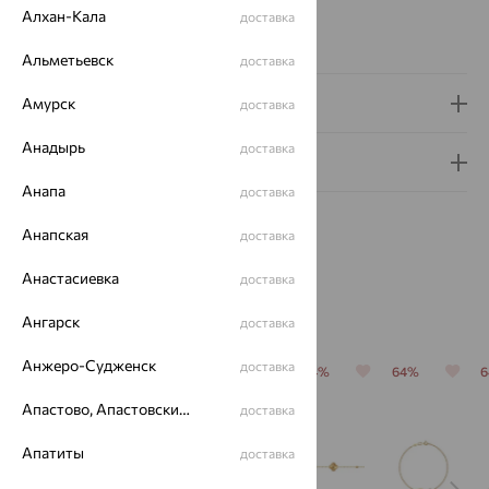
Алхан-Кала
Бренд:
SOKOLOV
доставка
Вес металла:
5.8 — 6.66
Альметьевск
доставка
Доставка и оплата
Амурск
доставка
Анадырь
доставка
Гарантия и возврат
Анапа
доставка
Анапская
доставка
Анастасиевка
доставка
Похожие изделия
Ангарск
доставка
Анжеро-Судженск
доставка
64%
64%
70%
64%
64%
Апастово, Апастовский район
доставка
Апатиты
доставка