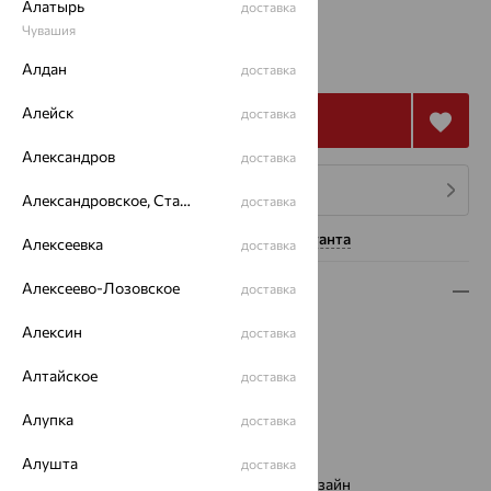
Алатырь
доставка
Чувашия
от 60 531
₽
168 141
₽
Алдан
доставка
Алейск
доставка
Купить
Александров
доставка
4 платежа по 15 133
₽
Александровское, Ставропольский край
доставка
Нужна помощь консультанта
Алексеевка
доставка
Алексеево-Лозовское
доставка
Описание
Алексин
Вид изделия:
декоративные
доставка
Вес:
5.8 — 6.66
Алтайское
доставка
Металл:
Золото
Цвет металла:
Красный
Алупка
доставка
Проба:
585
Страна происхождения:
РОССИЯ
Алушта
доставка
Виды дизайна браслетов:
Европейский дизайн