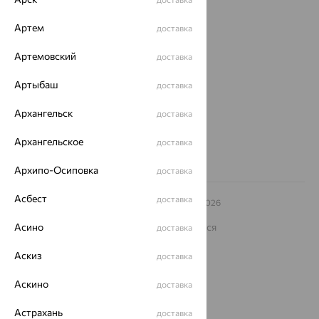
О нас
Артем
доставка
Магазины и доставка
г. Липецк
Артемовский
ул. Зегеля, 27/2
доставка
еще 3
Артыбаш
доставка
Другие города
8 (800) 250-02-30
Архангельск
доставка
Заказать звонок
Архангельское
доставка
Архипо-Осиповка
доставка
Асбест
доставка
© ООО «Ювелирный дом «Кристалл»,
2009
– 2026
Архив акций
Архив изделий
Карта сайта
На информационном ресурсе применяются
Асино
доставка
рекомендательные технологии
Аскиз
доставка
ОГРН 1044800168379
Политика конфеденциальности
Аскино
доставка
Разработка сайта —
CUBA
Астрахань
доставка