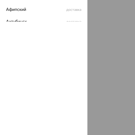
Афипский
доставка
Ахтубинск
доставка
Ахтырский
доставка
Ачинск
доставка
Ачхой-Мартан
доставка
Аша
доставка
аэропорт Шереметьево
доставка
Бабаево
доставка
Бабаюрт
доставка
Бавлы
доставка
Бавтугай
доставка