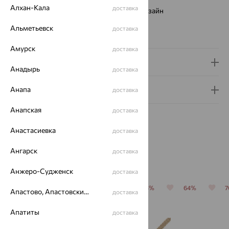
Алхан-Кала
доставка
Виды дизайна браслетов:
Европейский дизайн
Бренд:
SOKOLOV
Альметьевск
доставка
Вес металла:
2.74 — 2.86
Амурск
доставка
Доставка и оплата
Анадырь
доставка
Анапа
Гарантия и возврат
доставка
Анапская
доставка
Анастасиевка
доставка
Ангарск
доставка
Похожие изделия
Анжеро-Судженск
доставка
64%
64%
64%
64%
64%
Апастово, Апастовский район
доставка
Апатиты
доставка