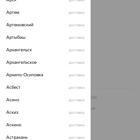
Покупателям
Артем
доставка
О нас
Артемовский
доставка
Магазины и доставка
г. Липецк
ул. Зегеля, 27/2
Артыбаш
доставка
еще 3
Архангельск
Другие города
доставка
8 (800) 250-02-30
Архангельское
Заказать звонок
доставка
Архипо-Осиповка
доставка
Асбест
доставка
© ООО «Ювелирный дом «Кристалл»,
2009
– 2026
Асино
доставка
Архив акций
Архив изделий
Карта сайта
На информационном ресурсе применяются
Аскиз
рекомендательные технологии
доставка
ОГРН 1044800168379
Аскино
доставка
Политика конфеденциальности
Разработка сайта —
Астрахань
CUBA
доставка