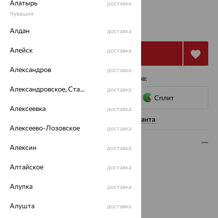
Алатырь
доставка
Чувашия
от 26 623
₽
73 953
₽
Алдан
доставка
Алейск
доставка
Купить
Александров
доставка
4 платежа по 6 656
₽
с помощью сервисов:
Александровское, Ставропольский край
доставка
Сплит
Алексеевка
доставка
Нужна помощь консультанта
Алексеево-Лозовское
доставка
Описание
Алексин
доставка
Вид изделия:
декоративные
Алтайское
доставка
Вес:
2.74 — 2.86
Металл:
Золото
Алупка
доставка
Цвет металла:
Красный
Проба:
Алушта
585
доставка
Страна происхождения:
РОССИЯ