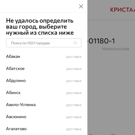
Не удалось определить
ваш город, выберите
Главная
Каталог
Браслеты декоративные
нужный из списка ниже
Браслет, золото, 51-150-01180-1
Артикул:
51-150-01180-1
Написать отзыв
Абакан
доставка
Абатское
доставка
Абдулино
64%
доставка
Абинск
доставка
Авило-Успенка
доставка
Авсюнино
доставка
Агалатово
доставка