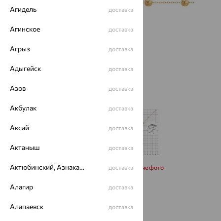
Агидель
доставка
Агинское
доставка
Агрыз
доставка
Адыгейск
доставка
Азов
доставка
Акбулак
доставка
Аксай
доставка
Актаныш
доставка
Актюбинский, Азнакаевский район
Запросить дополнительные фото
доставка
Алагир
доставка
Размеры:
Алапаевск
доставка
17
18
19