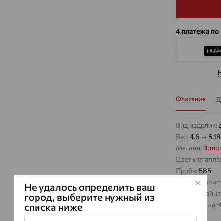
4 платежа по
Описание
Д
Вид изделия:
Вес:
4.6 — 5.18
Металл:
Золо
Цвет металла
Проба:
585
Страна проис
Не удалось определить ваш
Виды дизайна
город, выберите нужный из
Вес металла:
списка ниже