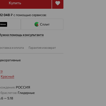
Купить
 12 048
₽
с помощью сервисов:
Сплит
Нужна помощь консультанта
оставка и оплата
Гарантия и возврат
декоративные
то
:
Красный
хождения:
РОССИЯ
 браслетов:
Глидерные
4.6 — 5.18