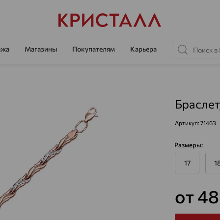
ажа
Магазины
Покупателям
Карьера
Браслет
Артикул:
71463
Размеры:
17
1
от 48