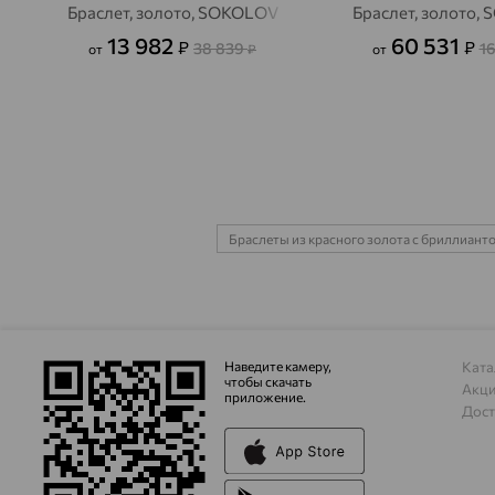
Браслет, золото, SOKOLOV
Браслет, золото,
13 982
60 531
₽
₽
38 839
16
от
₽
от
Браслеты из красного золота с бриллиант
Наведите камеру,
Ката
чтобы скачать
Акц
приложение.
Дост