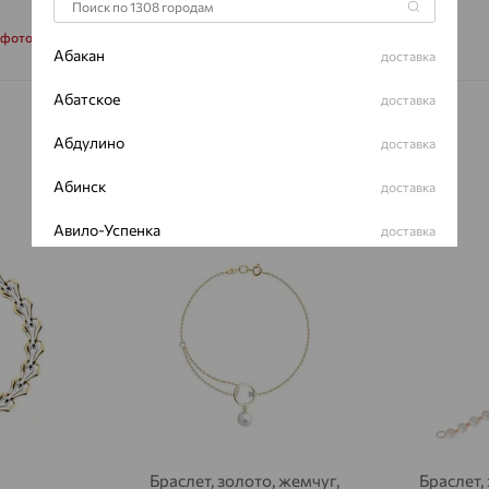
 фото
Абакан
доставка
Абатское
доставка
Абдулино
доставка
Абинск
доставка
Авило-Успенка
доставка
70%
64%
Авсюнино
доставка
Агалатово
доставка
Агидель
доставка
Агинское
доставка
Агрыз
доставка
Браслет, золото, жемчуг,
Браслет,