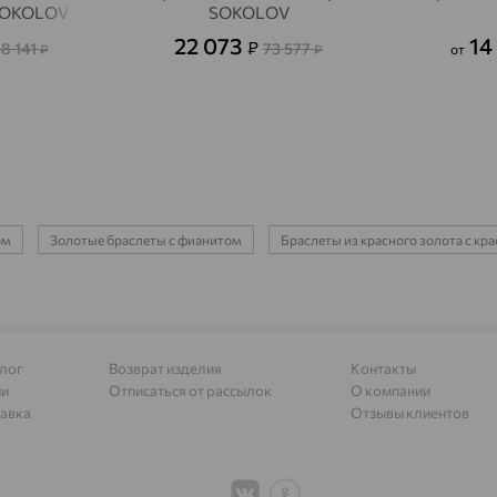
Адыгейск
доставка
 SOKOLOV
SOKOLOV
22 073
14
₽
Азов
8 141
73 577
доставка
₽
₽
от
Акбулак
доставка
Аксай
доставка
Актаныш
доставка
Актюбинский, Азнакаевский район
доставка
ом
Золотые браслеты с фианитом
Браслеты из красного золота с к
Алагир
доставка
Алапаевск
доставка
Алатырь
доставка
лог
Возврат изделия
Контакты
Чувашия
ии
Отписаться от рассылок
О компании
авка
Отзывы клиентов
Алдан
доставка
Алейск
доставка