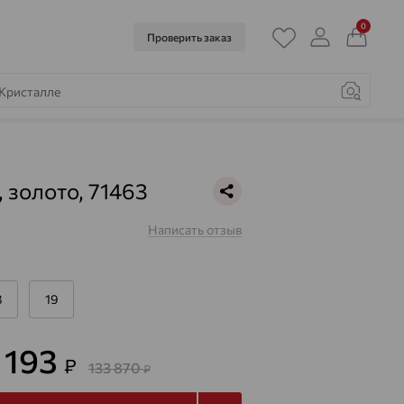
0
Проверить заказ
, золото, 71463
Написать отзыв
8
19
 193
₽
133 870
₽