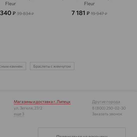
Fleur
Fleur
 340
7 181
₽
₽
39 834
19 947
₽
₽
расным камнем
Браслеты с жемчугом
Магазины и доставка
г. Липецк
Другие города
ул. Зегеля, 27/2
8 (800) 250-02-30
еще 3
Заказать звонок
Подписаться на рассылку