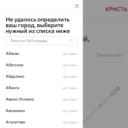
Не удалось определить
ваш город, выберите
Главная
Каталог
Браслеты декоративные
нужный из списка ниже
Браслет, золото, красный,
9030408-18
Абакан
доставка
Артикул:
9030408-18
Написать отзыв
Абатское
доставка
Абдулино
доставка
64%
Абинск
доставка
Авило-Успенка
доставка
Авсюнино
доставка
Агалатово
доставка