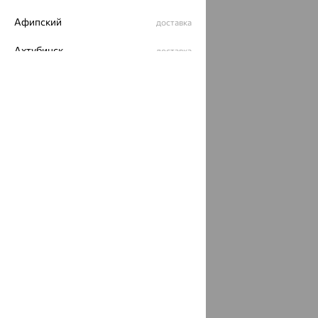
Афипский
доставка
Ахтубинск
доставка
Ахтырский
доставка
Ачинск
доставка
Ачхой-Мартан
доставка
Аша
доставка
аэропорт Шереметьево
доставка
Бабаево
доставка
Бабаюрт
доставка
Бавлы
доставка
Бавтугай
доставка