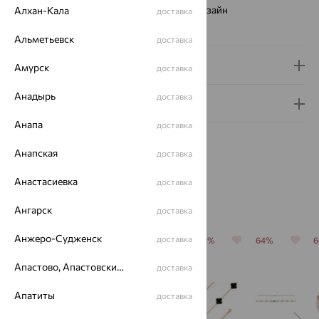
Виды дизайна браслетов:
Европейский дизайн
Алхан-Кала
доставка
Вес металла:
1.24 — 1.28
Альметьевск
доставка
Доставка и оплата
Амурск
доставка
Анадырь
доставка
Гарантия и возврат
Анапа
доставка
Анапская
доставка
Анастасиевка
доставка
Похожие изделия
Ангарск
доставка
Анжеро-Судженск
доставка
64%
64%
70%
64%
64%
Апастово, Апастовский район
доставка
Апатиты
доставка