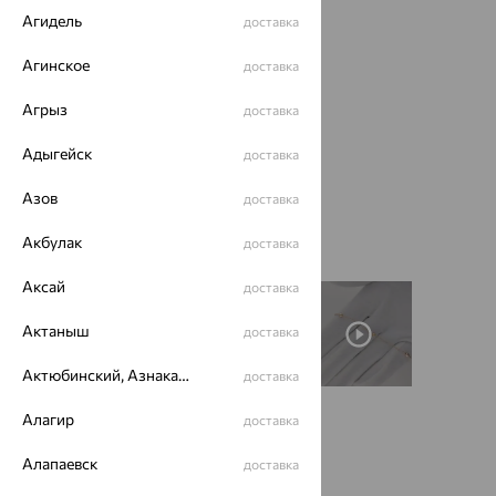
Агидель
доставка
Агинское
доставка
Агрыз
доставка
Адыгейск
доставка
Азов
доставка
Акбулак
доставка
Аксай
доставка
Актаныш
доставка
Актюбинский, Азнакаевский район
доставка
Алагир
доставка
Размеры:
Алапаевск
доставка
18