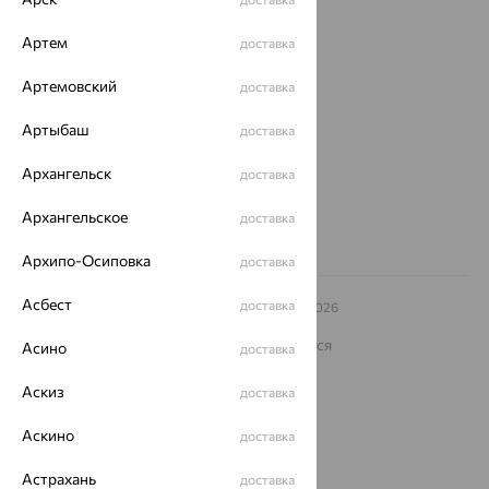
О нас
Артем
доставка
Магазины и доставка
г. Липецк
ул. Зегеля, 27/2
Артемовский
доставка
еще 3
Артыбаш
доставка
Другие города
8 (800) 250-02-30
Архангельск
доставка
Заказать звонок
Архангельское
доставка
Архипо-Осиповка
доставка
Асбест
доставка
© ООО «Ювелирный дом «Кристалл»,
2009
– 2026
Архив акций
Архив изделий
Карта сайта
На информационном ресурсе применяются
Асино
доставка
рекомендательные технологии
Аскиз
доставка
ОГРН 1044800168379
Политика конфеденциальности
Аскино
доставка
Разработка сайта —
CUBA
Астрахань
доставка