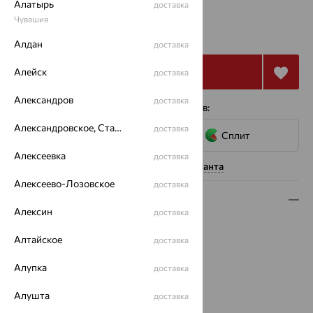
Алатырь
доставка
от 12 207
Чувашия
₽
33 907
₽
Алдан
доставка
Купить
Алейск
доставка
Александров
доставка
4 платежа по 3 052
₽
с помощью сервисов:
Александровское, Ставропольский край
доставка
Сплит
Алексеевка
доставка
Нужна помощь консультанта
Алексеево-Лозовское
доставка
Описание
Алексин
доставка
Вид изделия:
декоративные
Алтайское
доставка
Вес:
1.24 — 1.28
Металл:
Золото
Алупка
доставка
Цвет металла:
Красный
Проба:
585
Алушта
доставка
Страна происхождения:
РОССИЯ