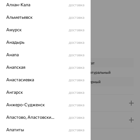
Проба:
585
Алхан-Кала
доставка
Страна происхождения:
РОССИЯ
Вставка:
Альметьевск
Агат/друза агата
доставка
Бренд:
MAGIC STONES
Амурск
доставка
Цвет вставки:
Вес металла:
2.933 — 2.983
Анадырь
доставка
Наименование цвета вставки:
Черный
Характеристика вставки:
Анапа
доставка
ВИД КАМНЯ
Агат
Анапская
доставка
ПРОИСХОЖДЕНИЕ
Натуральный
Анастасиевка
доставка
ЦВЕТ
Черный
Ангарск
доставка
Доставка и оплата
Анжеро-Судженск
доставка
Апастово, Апастовский район
доставка
Гарантия и возврат
Апатиты
доставка