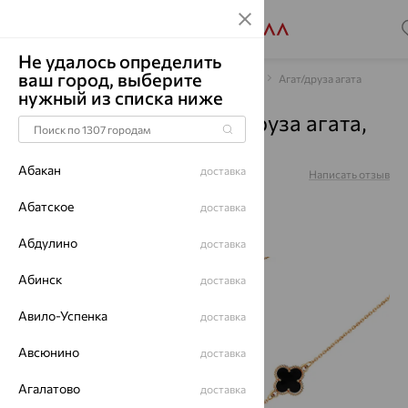
Не удалось определить
ваш город, выберите
Главная
Каталог
Браслеты декоративные
Агат/друза агата
нужный из списка ниже
Браслет, золото, агат/друза агата,
08-1-178-0900-010
Абакан
доставка
Артикул:
08-1-178-0900-010
Написать отзыв
Абатское
доставка
Абдулино
доставка
64%
Абинск
доставка
Авило-Успенка
доставка
Авсюнино
доставка
Агалатово
доставка