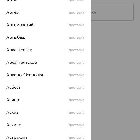
Артем
Подписаться на рассылку
доставка
Артемовский
доставка
Каталог
Артыбаш
доставка
Акции
Архангельск
доставка
Магазины
Архангельское
доставка
Покупателям
Архипо-Осиповка
доставка
О нас
Асбест
доставка
Магазины и доставка
г. Липецк
ул. Зегеля, 27/2
Асино
доставка
еще 3
Аскиз
доставка
Другие города
8 (800) 250-02-30
Аскино
доставка
Заказать звонок
Астрахань
доставка