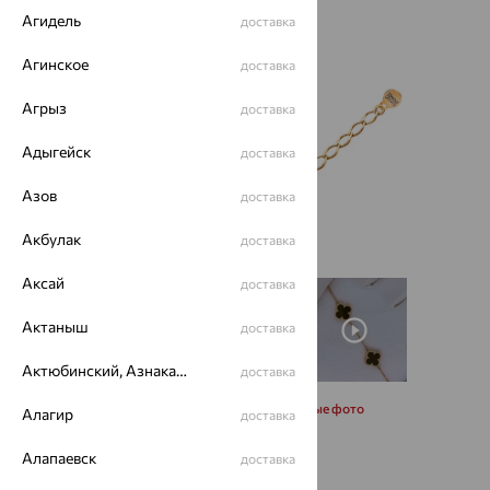
Агидель
доставка
Агинское
доставка
Агрыз
доставка
Адыгейск
доставка
Азов
доставка
Акбулак
доставка
Аксай
доставка
Актаныш
доставка
Актюбинский, Азнакаевский район
доставка
Запросить дополнительные фото
Алагир
доставка
Алапаевск
доставка
Размеры: