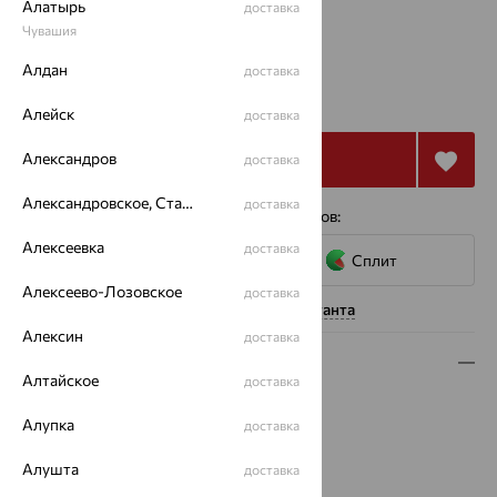
Алатырь
доставка
16.5
Чувашия
Алдан
доставка
от 42 828
₽
118 966
₽
Алейск
доставка
Александров
Купить
доставка
Александровское, Ставропольский край
доставка
4 платежа по 10 707
₽
с помощью сервисов:
Алексеевка
доставка
Сплит
Алексеево-Лозовское
доставка
Нужна помощь консультанта
Алексин
доставка
Описание
Алтайское
доставка
Вид изделия:
декоративные
Алупка
доставка
Вес:
3.4 — 3.45
Металл:
Золото
Алушта
доставка
Цвет металла:
Красный