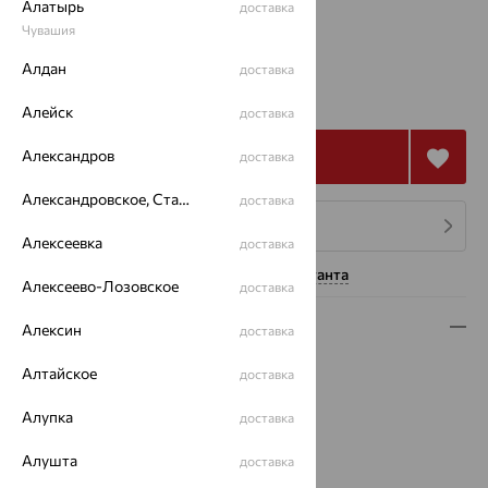
Алатырь
доставка
16.5
Чувашия
Алдан
доставка
от 71 802
₽
199 449
₽
Алейск
доставка
Александров
Купить
доставка
Александровское, Ставропольский край
доставка
4 платежа по 17 951
₽
Алексеевка
доставка
Нужна помощь консультанта
Алексеево-Лозовское
доставка
Описание
Алексин
доставка
Вид изделия:
декоративные
Алтайское
доставка
Вес:
6.88 — 6.92
Алупка
Металл:
Золото
доставка
Цвет металла:
Красный
Алушта
доставка
Проба:
585