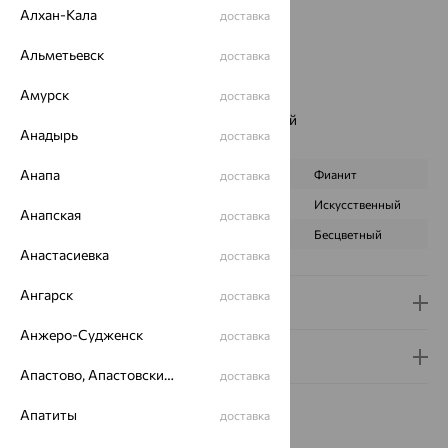
Страна происхождения:
РОССИЯ
Алхан-Кала
доставка
Вставка:
Аметист
Бренд:
MAGIC STONES
Альметьевск
доставка
Цвет вставки:
Амурск
Вес металла:
6.586 — 6.626
доставка
Наименование цвета вставки:
Фиолетовый
Анадырь
доставка
Характеристика вставки:
Анапа
ВИД КАМНЯ
Аметист
Фианит
доставка
ПРОИСХОЖДЕНИЕ
Натуральный
Искусственный
Анапская
доставка
ЦВЕТ
Фиолетовый
Бесцветный
Анастасиевка
доставка
Ангарск
доставка
Доставка и оплата
Анжеро-Судженск
доставка
Гарантия и возврат
Апастово, Апастовский район
доставка
Апатиты
доставка