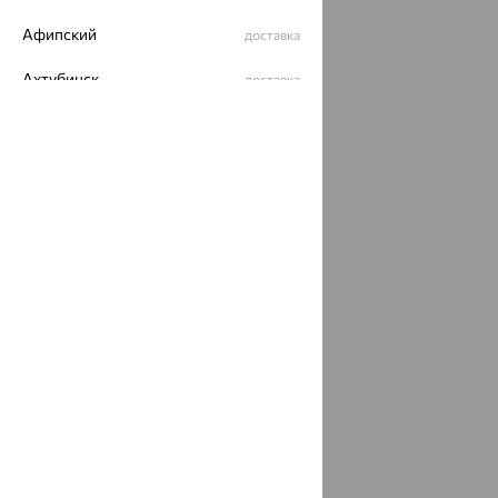
Афипский
доставка
Ахтубинск
доставка
Ахтырский
доставка
Ачинск
доставка
Ачхой-Мартан
доставка
Аша
доставка
аэропорт Шереметьево
доставка
Бабаево
доставка
Бабаюрт
доставка
Бавлы
доставка
Бавтугай
доставка