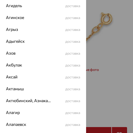
Агидель
доставка
Агинское
доставка
Агрыз
доставка
Адыгейск
доставка
Азов
доставка
Акбулак
доставка
Запросить дополнительные фото
Аксай
доставка
Размеры:
Актаныш
доставка
17
Актюбинский, Азнакаевский район
доставка
от 24 185
Алагир
доставка
₽
80 615
₽
Алапаевск
доставка