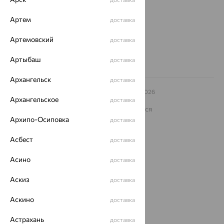
Другие города
Артем
доставка
8 (800) 250-02-30
Заказать звонок
Артемовский
доставка
Артыбаш
доставка
Архангельск
доставка
© ООО «Ювелирный дом «Кристалл»,
2009
– 2026
Архангельское
Архив акций
Архив изделий
Карта сайта
доставка
На информационном ресурсе применяются
рекомендательные технологии
Архипо-Осиповка
доставка
ОГРН 1044800168379
Асбест
Политика конфеденциальности
доставка
Разработка сайта —
CUBA
Асино
доставка
Аскиз
доставка
Аскино
доставка
Астрахань
доставка