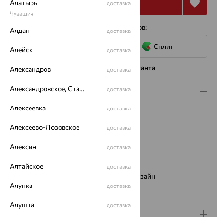
Купить
Алатырь
доставка
Чувашия
4 платежа по 6 046
₽
с помощью сервисов:
Алдан
доставка
Сплит
Алейск
доставка
Нужна помощь консультанта
Александров
доставка
Александровское, Ставропольский край
доставка
Описание
Алексеевка
доставка
Вид изделия:
декоративные
Вес:
2.52 — 2.53
Алексеево-Лозовское
доставка
Металл:
Золото
Цвет металла:
Красный
Алексин
доставка
Проба:
585
Страна происхождения:
РОССИЯ
Алтайское
доставка
Виды дизайна браслетов:
Европейский дизайн
Алупка
доставка
Бренд:
EFREMOV
Алушта
доставка
Доставка и оплата