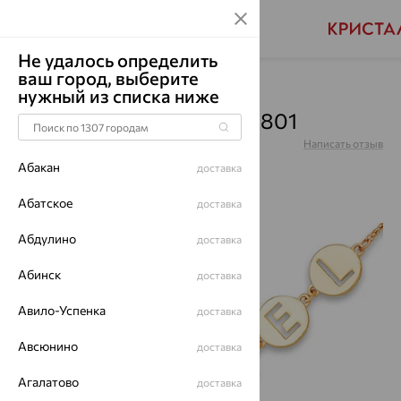
Не удалось определить
ваш город, выберите
Главная
Каталог
Браслеты декоративные
нужный из списка ниже
Браслет, золото, Б10015801
Артикул:
Б10015801
Написать отзыв
Абакан
доставка
Абатское
доставка
Абдулино
70%
доставка
Абинск
доставка
Авило-Успенка
доставка
Авсюнино
доставка
Агалатово
доставка