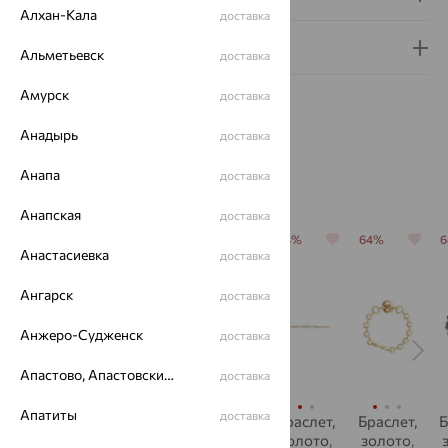
Алхан-Кала
доставка
Гарантия и возврат
Альметьевск
доставка
Амурск
доставка
Анадырь
доставка
Анапа
доставка
Похожие изделия
Анапская
доставка
64%
64%
64%
64%
64%
Анастасиевка
доставка
Ангарск
доставка
Анжеро-Судженск
доставка
Апастово, Апастовский район
доставка
Апатиты
доставка
Браслет,
Браслет,
Браслет,
Браслет,
Браслет,
Б
золото
золото,
золото,
золото,
золото,