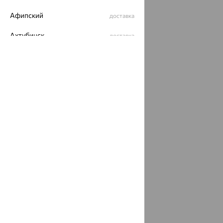
Разработка сайта —
CUBA
Афипский
доставка
Ахтубинск
доставка
Ахтырский
доставка
Ачинск
доставка
Ачхой-Мартан
доставка
Аша
доставка
аэропорт Шереметьево
доставка
Бабаево
доставка
Бабаюрт
доставка
Бавлы
доставка
Бавтугай
доставка