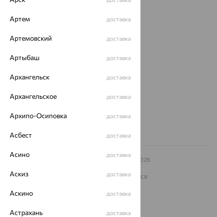
Покупателям
Артем
доставка
О нас
Артемовский
доставка
Магазины и доставка
г. Липецк
Артыбаш
доставка
ул. Зегеля, 27/2
еще 3
Архангельск
доставка
Другие города
8 (800) 250-02-30
Архангельское
доставка
Заказать звонок
Архипо-Осиповка
доставка
Асбест
доставка
Асино
доставка
© ООО «Ювелирный дом «Кристалл»,
2009
– 2026
Архив акций
Архив изделий
Карта сайта
Аскиз
доставка
На информационном ресурсе применяются
рекомендательные технологии
Аскино
доставка
ОГРН 1044800168379
Политика конфеденциальности
Астрахань
доставка