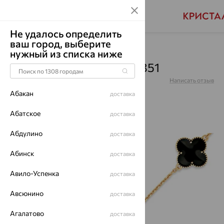
Не удалось определить
ваш город, выберите
Главная
Каталог
Браслеты декоративные
нужный из списка ниже
Браслет, золото, Б1098351
Артикул:
Б1098351
Написать отзыв
Абакан
доставка
Абатское
доставка
Абдулино
доставка
64%
Абинск
доставка
Авило-Успенка
доставка
Авсюнино
доставка
Агалатово
доставка