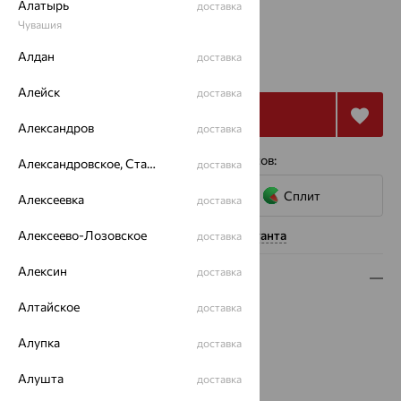
Алатырь
доставка
Чувашия
от 43 583
Алдан
доставка
₽
121 065
₽
Алейск
доставка
Купить
Александров
доставка
4 платежа по 10 896
₽
с помощью сервисов:
Александровское, Ставропольский край
доставка
Сплит
Алексеевка
доставка
Алексеево-Лозовское
Нужна помощь консультанта
доставка
Алексин
доставка
Описание
Алтайское
доставка
Вид изделия:
декоративные
Вес:
3.46 — 3.93
Алупка
доставка
Металл:
Золото
Цвет металла:
Красный
Алушта
доставка
Проба:
585