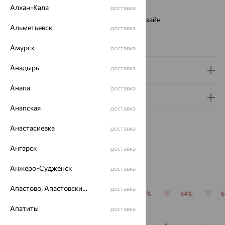
Алхан-Кала
Страна происхождения:
РОССИЯ
доставка
Виды дизайна браслетов:
Европейский дизайн
Альметьевск
доставка
Бренд:
EFREMOV
Вес металла:
3.46 — 3.93
Амурск
доставка
Анадырь
доставка
Доставка и оплата
Анапа
доставка
Гарантия и возврат
Анапская
доставка
Анастасиевка
доставка
Ангарск
доставка
Похожие изделия
Анжеро-Судженск
доставка
Апастово, Апастовский район
доставка
64%
64%
70%
70%
64%
Апатиты
доставка