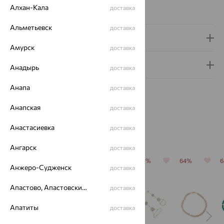
Алхан-Кала
доставка
Виды дизайна браслетов:
Глидерные
Альметьевск
доставка
Доставка и оплата
Амурск
доставка
Гарантия и возврат
Анадырь
доставка
Анапа
доставка
Анапская
доставка
Анастасиевка
доставка
Похожие изделия
Ангарск
доставка
64%
64%
70%
70%
64%
Анжеро-Судженск
доставка
Апастово, Апастовский район
доставка
Апатиты
доставка