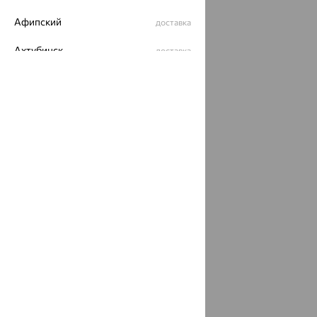
Афипский
доставка
Ахтубинск
доставка
Ахтырский
доставка
Ачинск
доставка
Ачхой-Мартан
доставка
Аша
доставка
аэропорт Шереметьево
доставка
Бабаево
доставка
Бабаюрт
доставка
Бавлы
доставка
Бавтугай
доставка