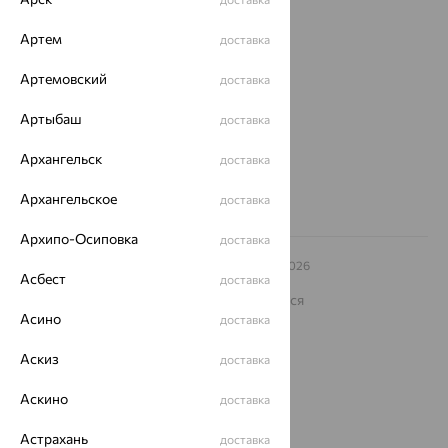
О нас
Магазины и доставка
Артем
г. Липецк
доставка
ул. Зегеля, 27/2
Артемовский
еще 3
доставка
Другие города
Артыбаш
доставка
8 (800) 250-02-30
Заказать звонок
Архангельск
доставка
Архангельское
доставка
Архипо-Осиповка
доставка
© ООО «Ювелирный дом «Кристалл»,
2009
– 2026
Асбест
доставка
Архив акций
Архив изделий
Карта сайта
На информационном ресурсе применяются
рекомендательные технологии
Асино
доставка
ОГРН 1044800168379
Аскиз
доставка
Политика конфеденциальности
Разработка сайта —
CUBA
Аскино
доставка
Астрахань
доставка