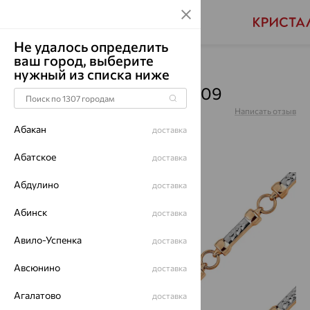
Не удалось определить
ваш город, выберите
Главная
Каталог
Браслеты декоративные
нужный из списка ниже
Браслет, золото, БР150-09
Артикул:
БР150-09
Написать отзыв
Абакан
доставка
Абатское
доставка
Абдулино
64%
доставка
Абинск
доставка
Авило-Успенка
доставка
Авсюнино
доставка
Агалатово
доставка