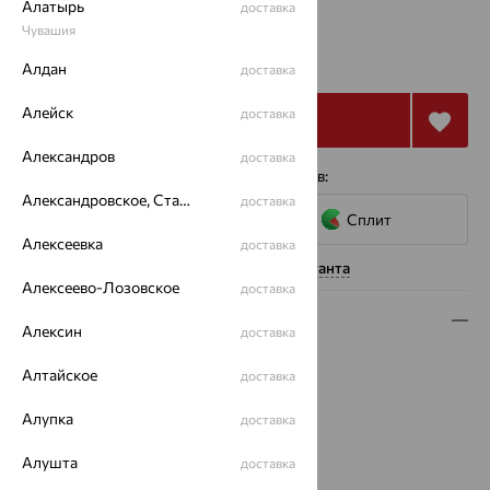
Алатырь
доставка
Чувашия
от 35 262
₽
97 949
₽
Алдан
доставка
Алейск
доставка
Купить
Александров
доставка
4 платежа по 8 816
₽
с помощью сервисов:
Александровское, Ставропольский край
доставка
Сплит
Алексеевка
доставка
Нужна помощь консультанта
Алексеево-Лозовское
доставка
Описание
Алексин
доставка
Вид изделия:
декоративные
Алтайское
доставка
Вес:
3.58 — 3.61
Металл:
Золото
Алупка
доставка
Цвет металла:
Красный
Проба:
Алушта
585
доставка
Страна происхождения:
РОССИЯ