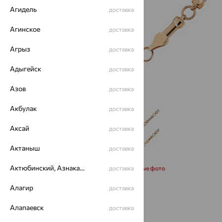
Агидель
доставка
Агинское
доставка
Агрыз
доставка
Адыгейск
доставка
Азов
доставка
Акбулак
доставка
Аксай
доставка
Актаныш
доставка
Актюбинский, Азнакаевский район
Запросить дополнительные фото
доставка
Алагир
доставка
Размеры:
Алапаевск
доставка
17