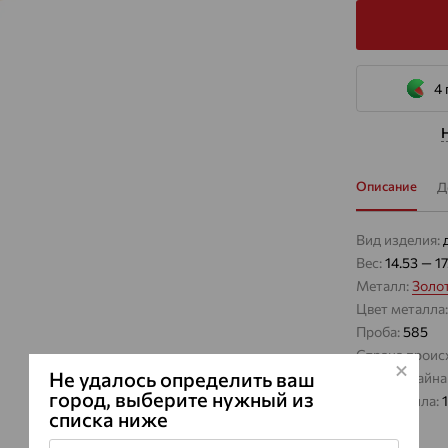
4 
Описание
Д
Вид изделия:
Вес:
14.53 — 17
Металл:
Золо
Цвет металла
Проба:
585
Страна проис
Не удалось определить ваш
Виды дизайна
город, выберите нужный из
Вес металла:
списка ниже