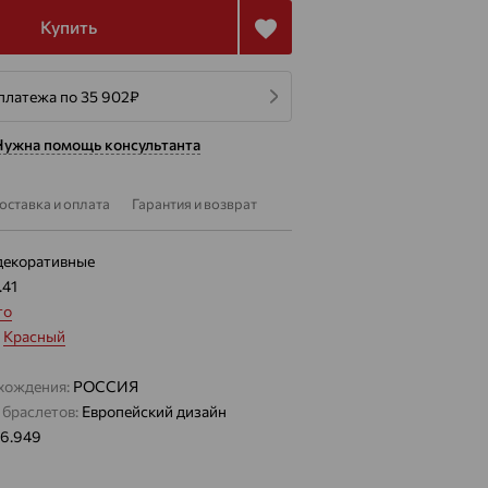
Купить
платежа по 35 902
₽
Нужна помощь консультанта
оставка и оплата
Гарантия и возврат
декоративные
.41
то
:
Красный
хождения:
РОССИЯ
 браслетов:
Европейский дизайн
16.949