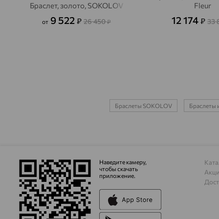
Браслет, золото, SOKOLOV
Fleur
9 522
12 174
₽
₽
26 450
33 
от
₽
Браслеты SOKOLOV
Браслеты и
Наведите камеру,
Ката
чтобы скачать
Акц
приложение.
Дост