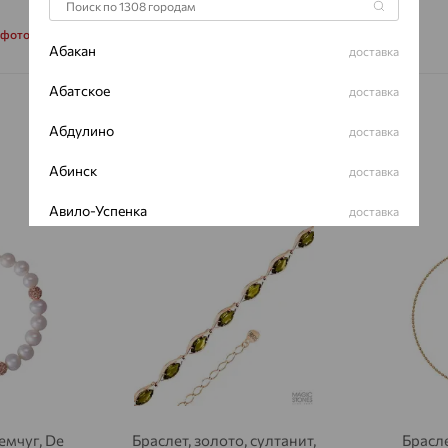
 фото
Абакан
доставка
Абатское
доставка
Абдулино
доставка
Абинск
доставка
Авило-Успенка
доставка
64%
64%
Авсюнино
доставка
Агалатово
доставка
Агидель
доставка
Агинское
доставка
Агрыз
доставка
емчуг, De
Браслет, золото, султанит,
Брасле