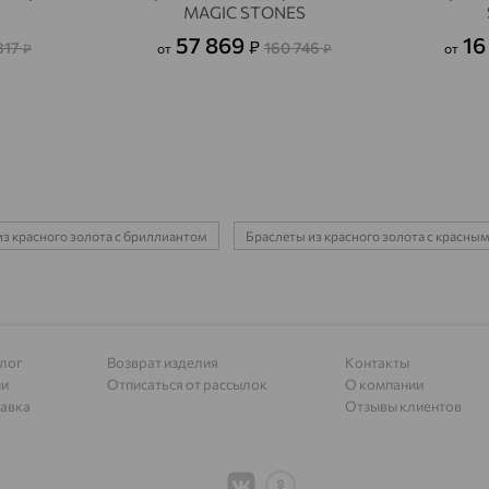
Адыгейск
доставка
MAGIC STONES
57 869
16
₽
Азов
817
160 746
доставка
₽
от
₽
от
Акбулак
доставка
Аксай
доставка
Актаныш
доставка
Актюбинский, Азнакаевский район
доставка
з красного золота с бриллиантом
Браслеты из красного золота с красны
Алагир
доставка
Алапаевск
доставка
Алатырь
доставка
лог
Возврат изделия
Контакты
Чувашия
ии
Отписаться от рассылок
О компании
авка
Отзывы клиентов
Алдан
доставка
Алейск
доставка