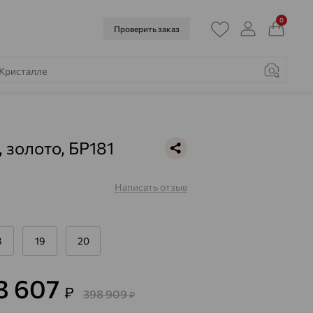
0
Проверить заказ
, золото, БР181
Написать отзыв
8
19
20
3 607
₽
398 909
₽