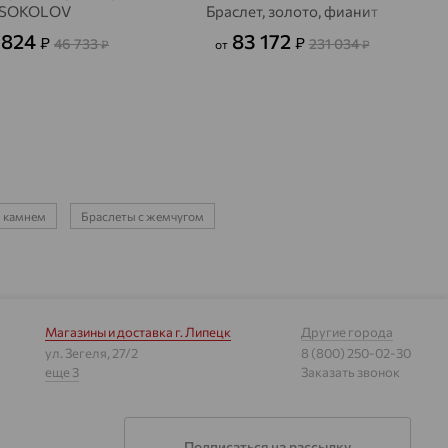
SOKOLOV
Браслет, золото, фианит
 824
83 172
₽
₽
46 733
231 034
₽
от
₽
м камнем
Браслеты с жемчугом
Магазины и доставка
г. Липецк
Другие города
ул. Зегеля, 27/2
8 (800) 250-02-30
еще 3
Заказать звонок
Подписаться на рассылку