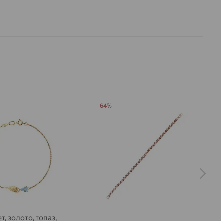
64%
т, золото, топаз,