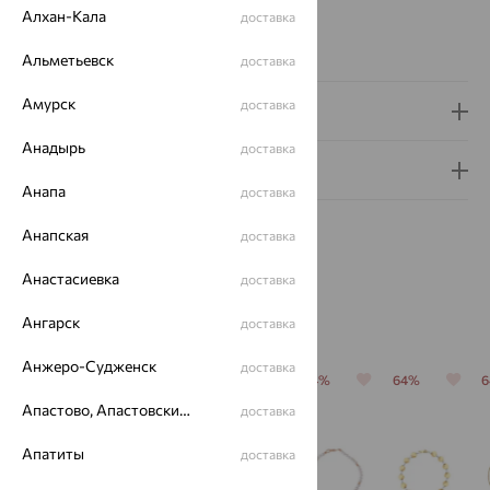
Страна происхождения:
РОССИЯ
Алхан-Кала
доставка
Виды дизайна браслетов:
Глидерные
Вес металла:
4.969
Альметьевск
доставка
Амурск
доставка
Доставка и оплата
Анадырь
доставка
Гарантия и возврат
Анапа
доставка
Анапская
доставка
Анастасиевка
доставка
Похожие изделия
Ангарск
доставка
Анжеро-Судженск
доставка
64%
70%
70%
64%
64%
Апастово, Апастовский район
доставка
Апатиты
доставка