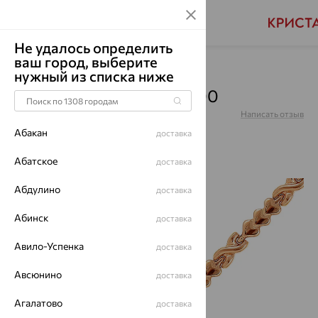
Не удалось определить
ваш город, выберите
Главная
Каталог
Браслеты декоративные
нужный из списка ниже
Браслет, золото, БР22-00
Артикул:
БР22-00
Написать отзыв
Абакан
доставка
Абатское
доставка
Абдулино
64%
доставка
Абинск
доставка
Авило-Успенка
доставка
Авсюнино
доставка
Агалатово
доставка