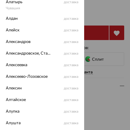
Алатырь
доставка
Чувашия
от 47 986
₽
133 295
Алдан
₽
доставка
Алейск
доставка
Купить
Александров
доставка
4 платежа по 11 997
₽
с помощью сервисов:
Александровское, Ставропольский край
доставка
Сплит
Алексеевка
доставка
Нужна помощь консультанта
Алексеево-Лозовское
доставка
Описание
Алексин
доставка
Вид изделия:
декоративные
Алтайское
доставка
Вес:
4.97 — 5.56
Металл:
Золото
Алупка
доставка
Цвет металла:
Красный
Алушта
доставка
Проба:
585