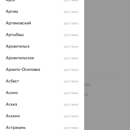
О нас
Артем
доставка
Магазины и доставка
г. Липецк
Артемовский
доставка
ул. Зегеля, 27/2
еще 3
Артыбаш
доставка
Другие города
Архангельск
8 (800) 250-02-30
доставка
Заказать звонок
Архангельское
доставка
Архипо-Осиповка
доставка
Асбест
доставка
© ООО «Ювелирный дом «Кристалл»,
2009
– 2026
Архив акций
Архив изделий
Карта сайта
Асино
доставка
На информационном ресурсе применяются
рекомендательные технологии
Аскиз
доставка
ОГРН 1044800168379
Политика конфеденциальности
Аскино
доставка
Разработка сайта —
CUBA
Астрахань
доставка