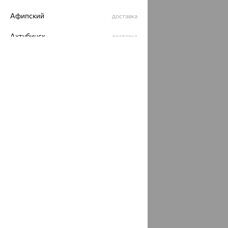
Афипский
доставка
Ахтубинск
доставка
Ахтырский
доставка
Ачинск
доставка
Ачхой-Мартан
доставка
Аша
доставка
аэропорт Шереметьево
доставка
Бабаево
доставка
Бабаюрт
доставка
Бавлы
доставка
Бавтугай
доставка