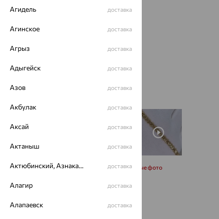
Агидель
доставка
Агинское
доставка
Агрыз
доставка
Адыгейск
доставка
Азов
доставка
Акбулак
доставка
Аксай
доставка
Актаныш
доставка
Актюбинский, Азнакаевский район
доставка
Запросить дополнительные фото
Алагир
доставка
Размеры:
Алапаевск
доставка
17
18
19