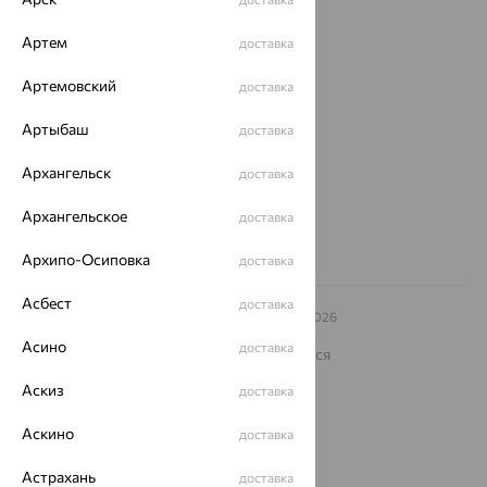
О нас
Артем
доставка
Магазины и доставка
г. Липецк
Артемовский
доставка
ул. Зегеля, 27/2
еще 3
Артыбаш
доставка
Другие города
Архангельск
8 (800) 250-02-30
доставка
Заказать звонок
Архангельское
доставка
Архипо-Осиповка
доставка
Асбест
доставка
© ООО «Ювелирный дом «Кристалл»,
2009
– 2026
Архив акций
Архив изделий
Карта сайта
Асино
доставка
На информационном ресурсе применяются
рекомендательные технологии
Аскиз
доставка
ОГРН 1044800168379
Политика конфеденциальности
Аскино
доставка
Разработка сайта —
CUBA
Астрахань
доставка