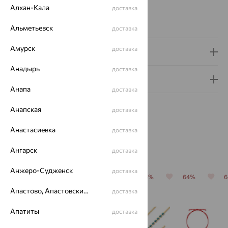
Страна происхождения:
РОССИЯ
Алхан-Кала
доставка
Виды дизайна браслетов:
Глидерные
Вес металла:
5.24
Альметьевск
доставка
Амурск
доставка
Доставка и оплата
Анадырь
доставка
Гарантия и возврат
Анапа
доставка
Анапская
доставка
Анастасиевка
доставка
Похожие изделия
Ангарск
доставка
Анжеро-Судженск
доставка
64%
64%
64%
64%
64%
Апастово, Апастовский район
доставка
Апатиты
доставка