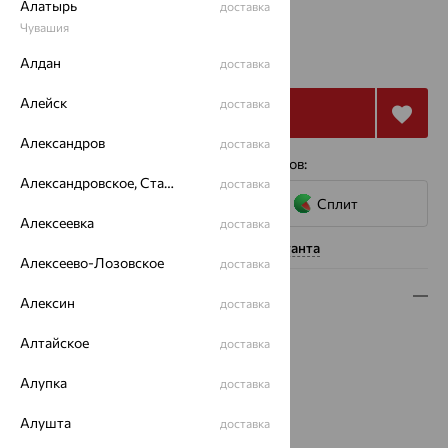
Алатырь
доставка
Чувашия
от 49 971
₽
138 808
Алдан
₽
доставка
Алейск
доставка
Купить
Александров
доставка
4 платежа по 12 493
₽
с помощью сервисов:
Александровское, Ставропольский край
доставка
Сплит
Алексеевка
доставка
Нужна помощь консультанта
Алексеево-Лозовское
доставка
Описание
Алексин
доставка
Вид изделия:
декоративные
Алтайское
доставка
Вес:
5.24 — 5.26
Металл:
Золото
Алупка
доставка
Цвет металла:
Красный
Алушта
доставка
Проба:
585