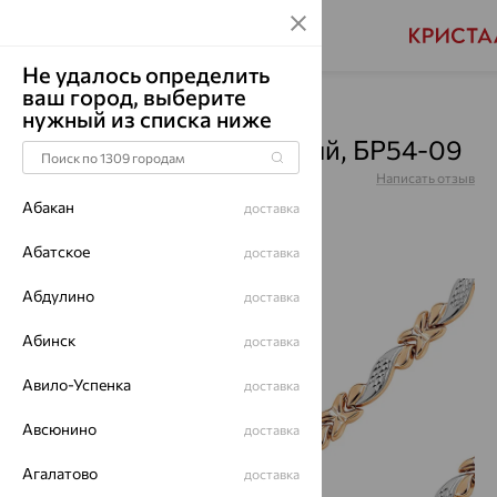
Не удалось определить
ваш город, выберите
Главная
Каталог
Браслеты декоративные
нужный из списка ниже
Браслет, золото, красный, БР54-09
Артикул:
БР54-09
Написать отзыв
Абакан
доставка
Абатское
доставка
Абдулино
64%
доставка
Абинск
доставка
Авило-Успенка
доставка
Авсюнино
доставка
Агалатово
доставка