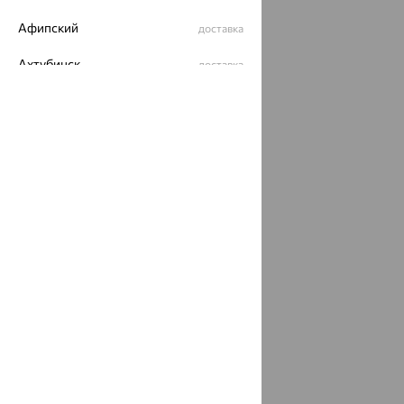
Афипский
доставка
Ахтубинск
доставка
Ахтырский
доставка
Ачинск
доставка
Ачхой-Мартан
доставка
Аша
доставка
аэропорт Шереметьево
доставка
Бабаево
доставка
Бабаюрт
доставка
Бавлы
доставка
Бавтугай
доставка