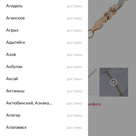
Агидель
доставка
Агинское
доставка
Агрыз
доставка
Адыгейск
доставка
Азов
доставка
Акбулак
доставка
Аксай
доставка
Актаныш
доставка
Актюбинский, Азнакаевский район
доставка
Запросить дополнительные фото
Алагир
доставка
Размеры:
Алапаевск
доставка
19