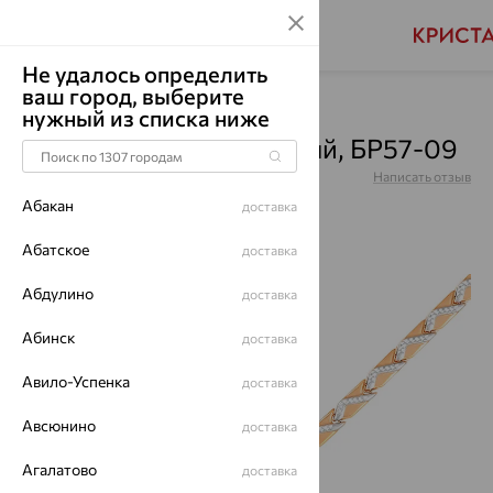
Не удалось определить
ваш город, выберите
Главная
Каталог
Браслеты декоративные
нужный из списка ниже
Браслет, золото, красный, БР57-09
Артикул:
БР57-09
Написать отзыв
Абакан
доставка
Абатское
доставка
Абдулино
64%
доставка
Абинск
доставка
Авило-Успенка
доставка
Авсюнино
доставка
Агалатово
доставка