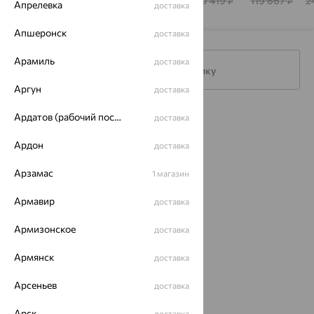
266 477
56 159
428 808
29 419
119 667
2
₽
₽
₽
₽
₽
Апрелевка
доставка
Апшеронск
доставка
Арамиль
доставка
Подписаться на рассылку
Аргун
доставка
Ардатов (рабочий поселок)
Каталог
доставка
Ардон
Акции
доставка
Магазины
Арзамас
1 магазин
Покупателям
Армавир
доставка
О нас
Армизонское
доставка
Магазины и доставка
г. Липецк
Армянск
доставка
ул. Зегеля, 27/2
еще 3
Арсеньев
доставка
Другие города
Арск
доставка