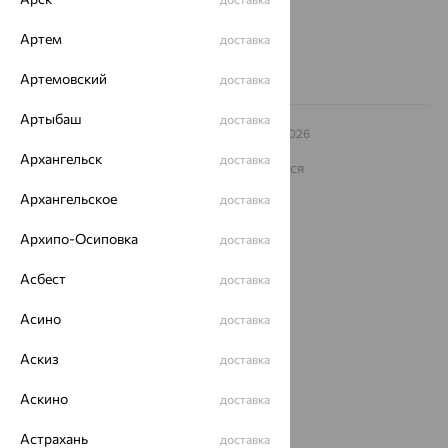
8 (800) 250-02-30
Заказать звонок
Артем
доставка
Артемовский
доставка
Артыбаш
доставка
© ООО «Ювелирный дом «Кристалл»,
2009
– 2026
Архив акций
Архив изделий
Карта сайта
Архангельск
доставка
На информационном ресурсе применяются
рекомендательные технологии
Архангельское
доставка
ОГРН 1044800168379
Политика конфеденциальности
Архипо-Осиповка
доставка
Разработка сайта —
CUBA
Асбест
доставка
Асино
доставка
Аскиз
доставка
Аскино
доставка
Астрахань
доставка