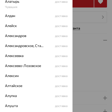
Купить
Алатырь
доставка
Чувашия
Алдан
доставка
4 платежа по 14 768
₽
Алейск
доставка
Нужна помощь консультанта
Александров
доставка
Описание
Александровское, Ставропольский край
доставка
Вид изделия:
декоративные
Вес:
5.66 — 6.1
Алексеевка
доставка
Металл:
Золото
Алексеево-Лозовское
доставка
Цвет металла:
Красный
Проба:
585
Алексин
доставка
Страна происхождения:
РОССИЯ
Виды дизайна браслетов:
Глидерные
Алтайское
доставка
Алупка
доставка
Доставка и оплата
Алушта
доставка
Гарантия и возврат