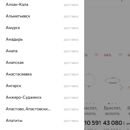
Алхан-Кала
доставка
Альметьевск
доставка
Амурск
доставка
Похожие изделия
Анадырь
доставка
Анапа
доставка
70%
64%
70%
64%
64%
Анапская
доставка
Анастасиевка
доставка
Ангарск
доставка
Анжеро-Судженск
доставка
Браслет,
Браслет,
Браслет,
Браслет,
Браслет,
Б
Апастово, Апастовский район
доставка
золото,
золото,
золото,
золото,
золото,
Золотые
фианит,
изумруд,
фианит,
топаз,
Апатиты
доставка
79 943
20 217
128 642
10 591
43 080
₽
₽
₽
₽
₽
от
от
от
о
Узоры
SOKOLOV
Delta
SOKOLOV
SOKOLOV
"
E