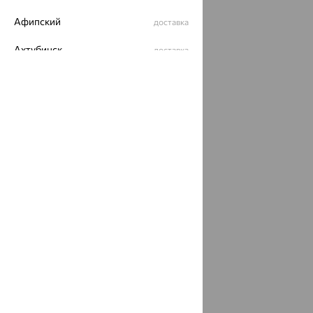
Афипский
доставка
Ахтубинск
доставка
Ахтырский
доставка
Ачинск
доставка
Ачхой-Мартан
доставка
Аша
доставка
аэропорт Шереметьево
доставка
Бабаево
доставка
Бабаюрт
доставка
Бавлы
доставка
Бавтугай
доставка