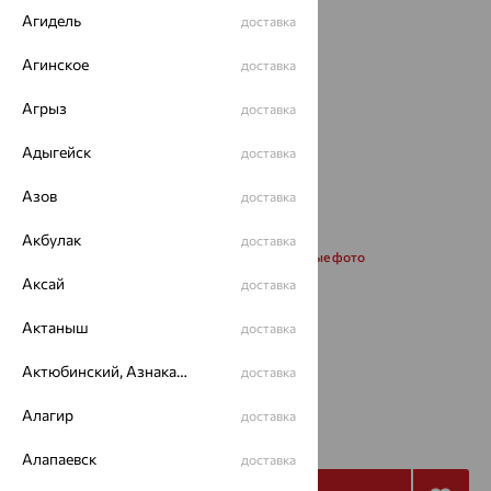
Агидель
доставка
Агинское
доставка
Агрыз
доставка
Адыгейск
доставка
Азов
доставка
Акбулак
доставка
Запросить дополнительные фото
Аксай
доставка
Размеры:
Актаныш
доставка
17
18
Актюбинский, Азнакаевский район
доставка
от 59 070
Алагир
доставка
₽
164 083
₽
Алапаевск
доставка