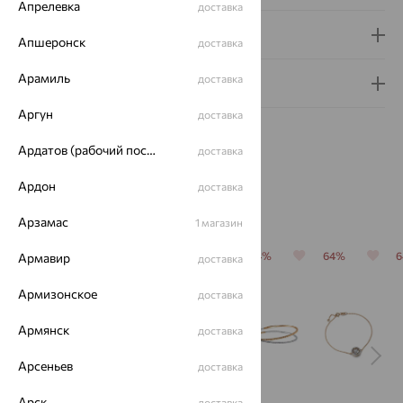
Апрелевка
доставка
Доставка и оплата
Апшеронск
доставка
Арамиль
доставка
Гарантия и возврат
Аргун
доставка
Ардатов (рабочий поселок)
доставка
Ардон
доставка
Похожие изделия
Арзамас
1 магазин
64%
64%
64%
64%
64%
Армавир
доставка
Армизонское
доставка
Армянск
доставка
Арсеньев
доставка
Арск
доставка