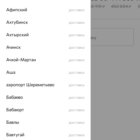
BRILLIANT
185 648
103 635
176 836
236 119
402 684
₽
₽
₽
₽
₽
Афипский
доставка
Ахтубинск
доставка
Ахтырский
доставка
Подписаться на рассылку
Ачинск
доставка
Каталог
Ачхой-Мартан
доставка
Акции
Аша
доставка
Магазины
аэропорт Шереметьево
доставка
Покупателям
Бабаево
доставка
О нас
Бабаюрт
доставка
Магазины и доставка
г. Липецк
Бавлы
доставка
ул. Зегеля, 27/2
еще 3
Бавтугай
доставка