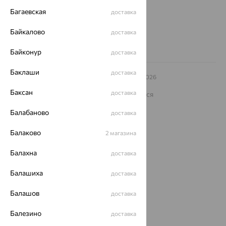
Другие города
8 (800) 250-02-30
Багаевская
доставка
Заказать звонок
Байкалово
доставка
Байконур
доставка
Баклаши
доставка
© ООО «Ювелирный дом «Кристалл»,
2009
– 2026
Архив акций
Архив изделий
Карта сайта
Баксан
доставка
На информационном ресурсе применяются
рекомендательные технологии
Балабаново
доставка
ОГРН 1044800168379
Политика конфеденциальности
Балаково
2 магазина
Разработка сайта —
CUBA
Балахна
доставка
Балашиха
доставка
Балашов
доставка
Балезино
доставка