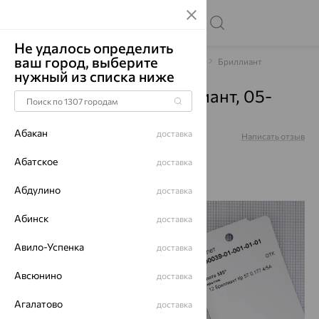
Не удалось определить
ваш город, выберите
Главная
Каталог
Браслеты декоративные
Бриллиант
нужный из списка ниже
Браслет, золото, бриллиант, 05-
00039-01-001-01-01
Абакан
доставка
Артикул:
05-00039-01-001-01-01
Написать отзыв
Абатское
доставка
Абдулино
доставка
64%
Абинск
доставка
Авило-Успенка
доставка
Авсюнино
доставка
Агалатово
доставка