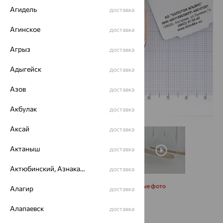
Агидель
доставка
Агинское
доставка
Агрыз
доставка
Адыгейск
доставка
Азов
доставка
Акбулак
доставка
Аксай
доставка
Актаныш
доставка
Актюбинский, Азнакаевский район
доставка
Запросить дополнительные фото
Алагир
доставка
Алапаевск
доставка
Размеры: