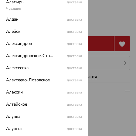
Алатырь
доставка
17
Чувашия
Алдан
доставка
481 511
₽
1 337 531
₽
Алейск
доставка
Александров
Купить
доставка
Александровское, Ставропольский край
доставка
4 платежа по 120 378
₽
Алексеевка
доставка
Нужна помощь консультанта
Алексеево-Лозовское
доставка
Описание
Алексин
доставка
Вид изделия:
декоративные
Алтайское
доставка
Вес:
16.28
Алупка
Металл:
Золото
доставка
Цвет металла:
Красный
Алушта
доставка
Проба:
585