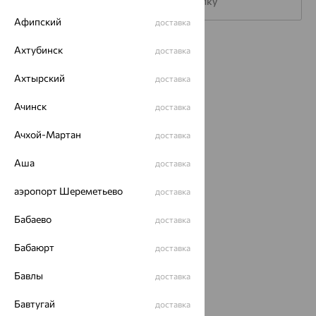
Подписаться на рассылку
Афипский
доставка
Каталог
Ахтубинск
доставка
Акции
Ахтырский
доставка
Магазины
Ачинск
доставка
Покупателям
Ачхой-Мартан
доставка
О нас
Аша
доставка
Магазины и доставка
г. Липецк
аэропорт Шереметьево
доставка
ул. Зегеля, 27/2
еще 3
Бабаево
доставка
Другие города
Бабаюрт
8 (800) 250-02-30
доставка
Заказать звонок
Бавлы
доставка
Бавтугай
доставка