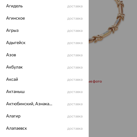
Агидель
доставка
Агинское
доставка
Агрыз
доставка
Адыгейск
доставка
Азов
доставка
Акбулак
доставка
Аксай
доставка
Запросить дополнительные фото
Актаныш
доставка
Размеры:
Актюбинский, Азнакаевский район
доставка
18
Алагир
доставка
137 571
Алапаевск
доставка
₽
382 141
₽