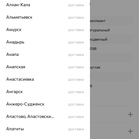
Наименование цвета вставки:
Бесцветный
Алхан-Кала
доставка
Характеристика вставки:
Альметьевск
доставка
ВИД КАМНЯ
Бриллиант
Амурск
доставка
ПРОИСХОЖДЕНИЕ
Натуральный
ЦВЕТ
Бесцветный
Анадырь
доставка
ВЕС
0,098
Анапа
доставка
КОЛИЧЕСТВО
21
Анапская
доставка
ФОРМА ОГРАНКИ
Круглая
ГРАНЕЙ
57
Анастасиевка
доставка
ЧИСТОТА
3/6
Ангарск
доставка
Сертификаты на камни
Анжеро-Судженск
доставка
Доставка и оплата
Апастово, Апастовский район
доставка
Апатиты
доставка
Гарантия и возврат