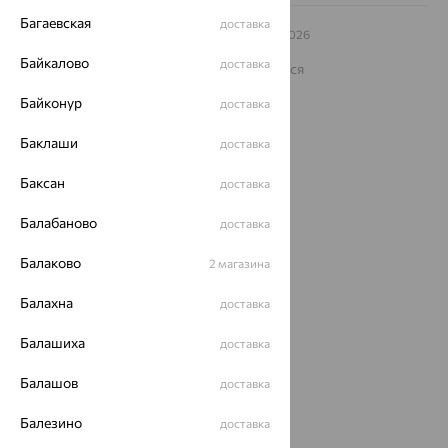
Багаевская
доставка
© ООО «Ювелирный дом «Кристалл»,
2009
– 2026
Архив акций
Архив изделий
Карта сайта
Байкалово
доставка
На информационном ресурсе применяются
рекомендательные технологии
Байконур
доставка
ОГРН 1044800168379
Политика конфеденциальности
Баклаши
доставка
Разработка сайта —
CUBA
Баксан
доставка
Балабаново
доставка
Балаково
2 магазина
Балахна
доставка
Балашиха
доставка
Балашов
доставка
Балезино
доставка