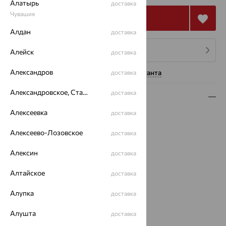
Алатырь
доставка
Чувашия
Купить
Алдан
доставка
4 платежа по 34 393
₽
Алейск
доставка
Александров
Нужна помощь консультанта
доставка
Александровское, Ставропольский край
доставка
Описание
Алексеевка
доставка
Вид изделия:
декоративные
Вес:
8.46
Алексеево-Лозовское
доставка
Металл:
Золото
Цвет металла:
Красный
Алексин
доставка
Проба:
585
Алтайское
Страна происхождения:
РОССИЯ
доставка
Вставка:
Бриллиант
Алупка
доставка
Бренд:
БРИЛЛИАНТЫ КОСТРОМЫ
Цвет вставки:
Алушта
доставка
Вес металла:
8.44