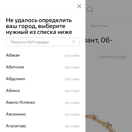
Не удалось определить
ваш город, выберите
Главная
Каталог
Браслеты декоративные
Бриллиант
нужный из списка ниже
Браслет, золото, бриллиант, 06-
0514
Абакан
доставка
Артикул:
06-0514
Написать отзыв
Абатское
доставка
Абдулино
доставка
64%
Абинск
доставка
Авило-Успенка
доставка
Авсюнино
доставка
Агалатово
доставка