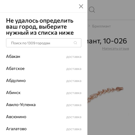
Не удалось определить
ваш город, выберите
Главная
Каталог
Браслеты декоративные
Бриллиант
нужный из списка ниже
Браслет, золото, бриллиант, 10-026
Артикул:
10-026
Написать отзыв
Абакан
доставка
Абатское
доставка
Абдулино
64%
доставка
Абинск
доставка
Авило-Успенка
доставка
Авсюнино
доставка
Агалатово
доставка