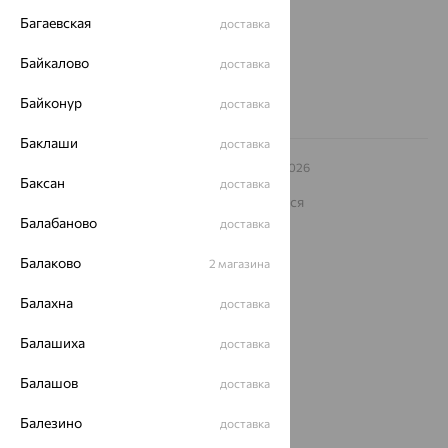
Другие города
Багаевская
доставка
8 (800) 250-02-30
Заказать звонок
Байкалово
доставка
Байконур
доставка
Баклаши
доставка
© ООО «Ювелирный дом «Кристалл»,
2009
– 2026
Баксан
Архив акций
Архив изделий
Карта сайта
доставка
На информационном ресурсе применяются
рекомендательные технологии
Балабаново
доставка
ОГРН 1044800168379
Балаково
Политика конфеденциальности
2 магазина
Разработка сайта —
CUBA
Балахна
доставка
Балашиха
доставка
Балашов
доставка
Балезино
доставка