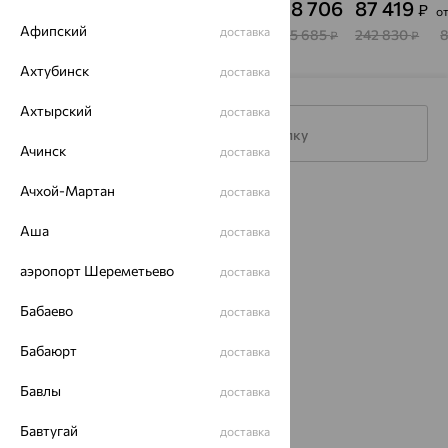
74 605
62 593
39 012
118 706
87 419
₽
₽
₽
₽
₽
о
АЛЬКОР
Brilliant
БРИЛЛИАНТЫ
Brilliant
Афипский
Style
доставка
КОСТРОМЫ
Style
207 235
208 643
108 367
395 685
242 830
₽
₽
₽
₽
₽
Ахтубинск
доставка
Ахтырский
доставка
Подписаться на рассылку
Ачинск
доставка
Ачхой-Мартан
доставка
Каталог
Аша
доставка
Акции
аэропорт Шереметьево
доставка
Доставка
Бабаево
доставка
Покупателям
Бабаюрт
О нас
доставка
Магазины и доставка
г. Липецк
Бавлы
доставка
ул. Зегеля, 27/2
еще 3
Бавтугай
доставка