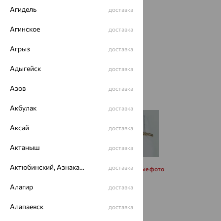
Агидель
доставка
Агинское
доставка
Агрыз
доставка
Адыгейск
доставка
Азов
доставка
Акбулак
доставка
Аксай
доставка
Актаныш
доставка
Актюбинский, Азнакаевский район
доставка
Запросить дополнительные фото
Алагир
доставка
Размеры:
Алапаевск
доставка
20