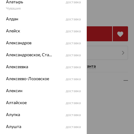
Алатырь
доставка
Чувашия
331 128
₽
919 800
Алдан
₽
доставка
Алейск
доставка
Купить
Александров
доставка
4 платежа по 82 782
₽
Александровское, Ставропольский край
доставка
Нужна помощь консультанта
Алексеевка
доставка
Алексеево-Лозовское
доставка
Описание
Алексин
доставка
Вид изделия:
декоративные
Вес:
14.1
Алтайское
доставка
Металл:
Золото
Цвет металла:
Красный
Алупка
доставка
Проба:
585
Страна происхождения:
РОССИЯ
Алушта
доставка
Вставка:
Бриллиант