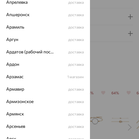
Апрелевка
доставка
Апшеронск
доставка
Доставка и оплата
Арамиль
доставка
Гарантия и возврат
Аргун
доставка
Ардатов (рабочий поселок)
доставка
Ардон
доставка
Похожие изделия
Арзамас
1 магазин
Армавир
доставка
64%
64%
64%
64%
64%
Армизонское
доставка
Армянск
доставка
Арсеньев
доставка
Арск
доставка