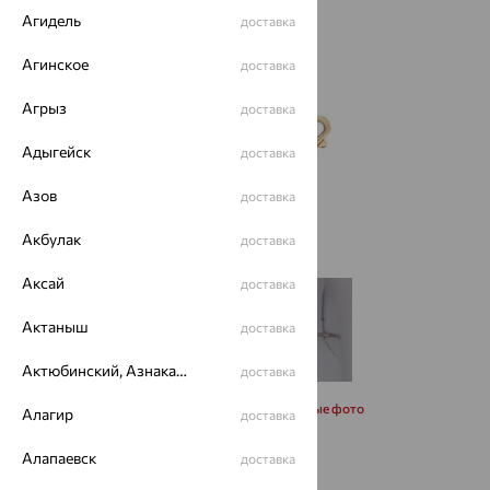
Агидель
доставка
Агинское
доставка
Агрыз
доставка
Адыгейск
доставка
Азов
доставка
Акбулак
доставка
Аксай
доставка
Актаныш
доставка
Актюбинский, Азнакаевский район
доставка
Запросить дополнительные фото
Алагир
доставка
Алапаевск
доставка
Размеры: