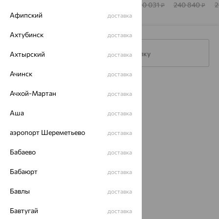
BRILLIANT
Style
КОСТРОМЫ
306 619
173 620
390 330
200 031
240 840
2
₽
₽
₽
₽
₽
Афипский
доставка
Ахтубинск
доставка
Подписаться на рассылку
Ахтырский
доставка
Ачинск
доставка
Каталог
Ачхой-Мартан
доставка
Акции
Аша
доставка
Магазины
аэропорт Шереметьево
доставка
Покупателям
Бабаево
доставка
О нас
Бабаюрт
доставка
Магазины и доставка
г. Липецк
ул. Зегеля, 27/2
Бавлы
доставка
еще 3
Бавтугай
доставка
Другие города