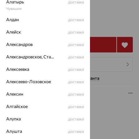
Алатырь
доставка
16
Чувашия
Алдан
доставка
от 64 598
₽
179 439
₽
Алейск
доставка
Александров
Купить
доставка
Александровское, Ставропольский край
доставка
4 платежа по 16 150
₽
Алексеевка
доставка
Нужна помощь консультанта
Алексеево-Лозовское
доставка
Описание
Алексин
доставка
Вид изделия:
декоративные
Алтайское
доставка
Вес:
2.77 — 2.87
Алупка
Металл:
Золото
доставка
Цвет металла:
Красный
Алушта
доставка
Проба:
585