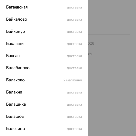
8 (800) 250-02-30
Багаевская
доставка
Заказать звонок
Байкалово
доставка
Байконур
доставка
Баклаши
© ООО «Ювелирный дом «Кристалл»,
2009
– 2026
доставка
Архив акций
Архив изделий
Карта сайта
На информационном ресурсе применяются
Баксан
доставка
рекомендательные технологии
ОГРН 1044800168379
Балабаново
доставка
Политика конфеденциальности
Балаково
2 магазина
Разработка сайта —
CUBA
Балахна
доставка
Балашиха
доставка
Балашов
доставка
Балезино
доставка