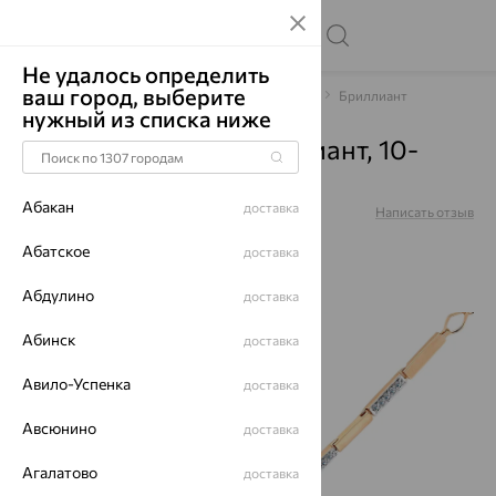
Не удалось определить
ваш город, выберите
Главная
Каталог
Браслеты декоративные
Бриллиант
нужный из списка ниже
Браслет, золото, бриллиант, 10-
120406-00-00
Абакан
доставка
Артикул:
10-120406-00-00
Написать отзыв
Абатское
доставка
Абдулино
доставка
64%
Абинск
доставка
Авило-Успенка
доставка
Авсюнино
доставка
Агалатово
доставка