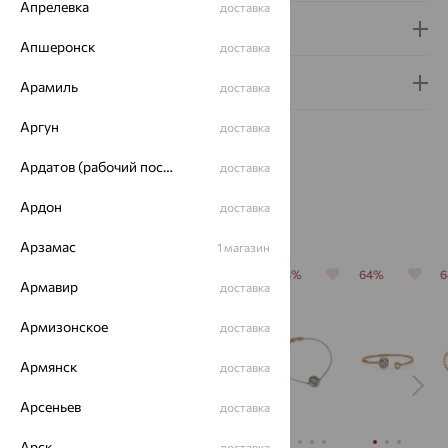
Апрелевка
доставка
Доставка и оплата
Апшеронск
доставка
Гарантия и возврат
Арамиль
доставка
Аргун
доставка
Ардатов (рабочий поселок)
доставка
Ардон
доставка
Похожие изделия
Арзамас
1 магазин
64%
64%
64%
64%
64%
Армавир
доставка
Армизонское
доставка
Армянск
доставка
Арсеньев
доставка
Арск
доставка