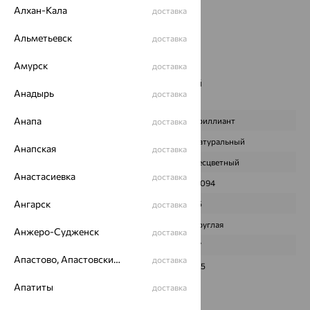
Страна происхождения:
РОССИЯ
Алхан-Кала
доставка
Вставка:
Бриллиант
Бренд:
MASTER BRILLIANT
Альметьевск
доставка
Цвет вставки:
Амурск
Вес металла:
2.75 — 2.851
доставка
Наименование цвета вставки:
Бесцветный
Анадырь
доставка
Характеристика вставки:
Анапа
ВИД КАМНЯ
Бриллиант
доставка
ПРОИСХОЖДЕНИЕ
Натуральный
Анапская
доставка
ЦВЕТ
Бесцветный
Анастасиевка
доставка
ВЕС
0,094
Ангарск
КОЛИЧЕСТВО
25
доставка
ФОРМА ОГРАНКИ
Круглая
Анжеро-Судженск
доставка
ГРАНЕЙ
57
Апастово, Апастовский район
доставка
ЧИСТОТА
3/5
Апатиты
доставка
Сертификаты на камни