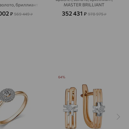
 золото, бриллиант
MASTER BRILLIANT
 002
352 431
₽
₽
569 449
978 975
₽
₽
64%