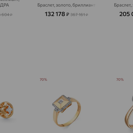
НДРА
Браслет, золото, бриллиант
Браслет,
Авсюнино
доставка
132 178
205
₽
4 604
367 161
₽
₽
Агалатово
доставка
Агидель
доставка
Агинское
доставка
Агрыз
доставка
Адыгейск
доставка
Азов
доставка
70%
70%
Акбулак
доставка
Аксай
доставка
Актаныш
доставка
Актюбинский, Азнакаевский район
доставка