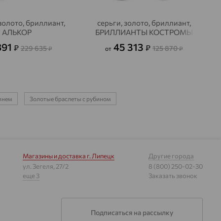
золото, бриллиант,
серьги, золото, бриллиант,
АЛЬКОР
БРИЛЛИАНТЫ КОСТРОМЫ
891
45 313
₽
₽
229 635
125 870
₽
от
₽
амнем
Золотые браслеты с рубином
Магазины и доставка
г. Липецк
Другие города
ул. Зегеля, 27/2
8 (800) 250-02-30
еще 3
Заказать звонок
Подписаться на рассылку