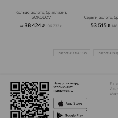
Кольцо, золото, бриллиант,
SOKOLOV
Серьги, золото, 
38 424
53 515
₽
₽
106 732
148
от
₽
Браслеты SOKOLOV
Браслеты из к
Наведите камеру,
Ката
чтобы скачать
Акц
приложение.
Маг