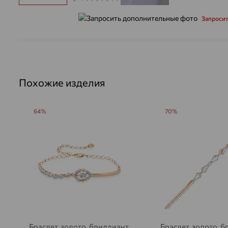
Запроси
Похожие изделия
64%
70%
Браслет, золото, бриллиант,
Браслет, золото, б