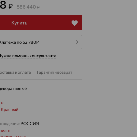
18
₽
586 440
₽
Купить
платежа по 52 780
₽
Нужна помощь консультанта
оставка и оплата
Гарантия и возврат
декоративные
то
:
Красный
хождения:
РОССИЯ
лиант