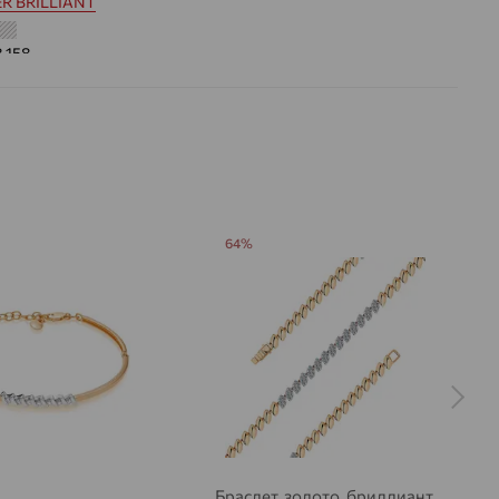
R BRILLIANT
8.158
 цвета вставки:
Бесцветный
а вставки:
Я
Бриллиант
ДЕНИЕ
Натуральный
Бесцветный
0,361
64%
ВО
92
РАНКИ
Круглая
57
3/5
на камни
Браслет, золото, бриллиант,