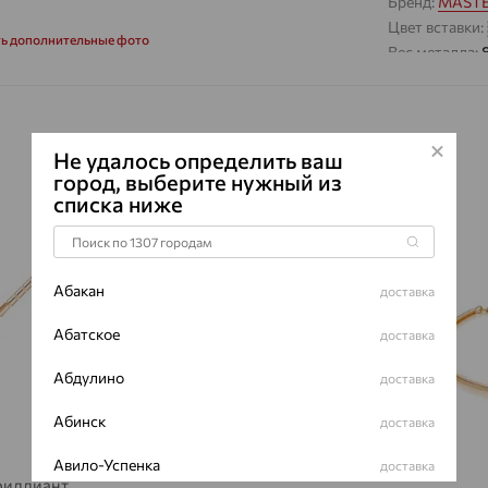
Бренд:
MASTE
Цвет вставки:
ть дополнительные фото
Вес металла:
Наименование
Характеристик
ВИД КАМН
Не удалось определить ваш
ПРОИСХОЖ
город, выберите нужный из
списка ниже
ЦВЕТ
ВЕС
64%
64%
КОЛИЧЕСТ
Абакан
доставка
ФОРМА ОГ
Абатское
ГРАНЕЙ
доставка
ЧИСТОТА
Абдулино
доставка
Сертификаты 
Абинск
доставка
Авило-Успенка
доставка
риллиант,