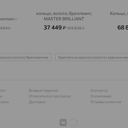
Алагир
доставка
кольцо, золото, бриллиант,
Кольцо, 
Алапаевск
доставка
бриллиант
MASTER BRILLIANT
Алатырь
доставка
37 449
68 
₽
 654
124 830
₽
₽
Чувашия
Алдан
доставка
Алейск
доставка
расного золота с бриллиантом
Браслеты из красного золота с красным к
Александров
доставка
Александровское, Ставропольский край
доставка
Алексеевка
доставка
лог
Возврат изделия
Контакты
ии
Отписаться от рассылок
О компании
Алексеево-Лозовское
доставка
азины
Доставка
Отзывы клиентов
Алексин
доставка
Алтайское
доставка