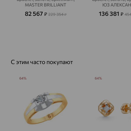
MASTER BRILLIANT
ЮЗ АЛЕКСА
82 567
136 381
₽
₽
229 354
45
₽
С этим часто покупают
64%
64%