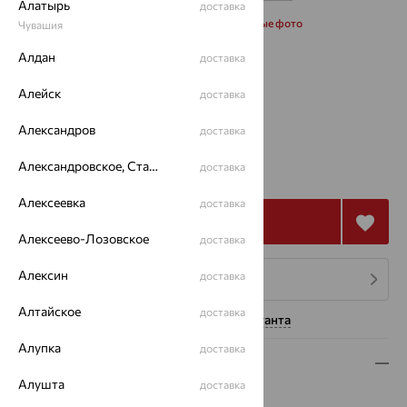
Алатырь
доставка
Запросить дополнительные фото
Чувашия
Алдан
доставка
Размеры:
Алейск
доставка
17
18
Александров
доставка
53 718
Александровское, Ставропольский край
₽
доставка
149 218
₽
Алексеевка
доставка
Купить
Алексеево-Лозовское
доставка
Алексин
доставка
4 платежа по 13 430
₽
Алтайское
доставка
Нужна помощь консультанта
Алупка
доставка
Описание
Алушта
доставка
Вид изделия:
декоративные