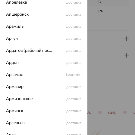
Апрелевка
ГРАНЕЙ
57
57
доставка
ЧИСТОТА
3/6
3/6
Апшеронск
доставка
Сертификаты на камни
Арамиль
доставка
Аргун
Доставка и оплата
доставка
Ардатов (рабочий поселок)
доставка
Гарантия и возврат
Ардон
доставка
Арзамас
1 магазин
Армавир
доставка
Похожие изделия
Армизонское
доставка
Армянск
доставка
64%
64%
64%
64%
64%
Арсеньев
доставка
Арск
доставка