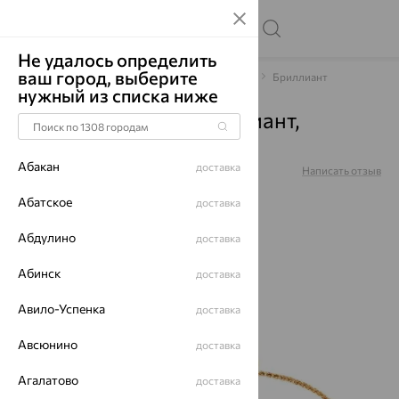
Не удалось определить
ваш город, выберите
Главная
Каталог
Браслеты декоративные
Бриллиант
нужный из списка ниже
Браслет, золото, бриллиант,
1050248
Абакан
доставка
Артикул:
1050248
Написать отзыв
Абатское
доставка
Абдулино
доставка
64%
Абинск
доставка
Авило-Успенка
доставка
Авсюнино
доставка
Агалатово
доставка