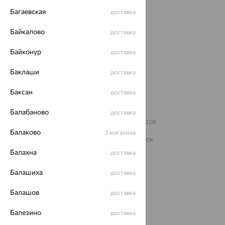
Магазины и доставка
г. Липецк
Багаевская
доставка
ул. Зегеля, 27/2
еще 3
Байкалово
доставка
Другие города
Байконур
доставка
8 (800) 250-02-30
Заказать звонок
Баклаши
доставка
Баксан
доставка
Балабаново
доставка
© ООО «Ювелирный дом «Кристалл»,
2009
– 2026
Архив акций
Архив изделий
Карта сайта
Балаково
2 магазина
На информационном ресурсе применяются
рекомендательные технологии
Балахна
доставка
ОГРН 1044800168379
Политика конфеденциальности
Балашиха
доставка
Разработка сайта —
CUBA
Балашов
доставка
Балезино
доставка