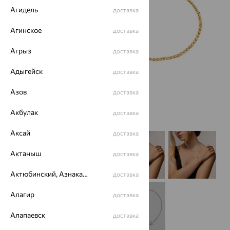
Агидель
доставка
Агинское
доставка
Агрыз
доставка
Адыгейск
доставка
Азов
доставка
Акбулак
доставка
Аксай
доставка
Актаныш
доставка
Актюбинский, Азнакаевский район
доставка
Алагир
доставка
Алапаевск
доставка