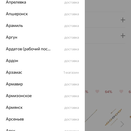
Апрелевка
доставка
Сертификаты на камни
Апшеронск
доставка
Доставка и оплата
Арамиль
доставка
Гарантия и возврат
Аргун
доставка
Ардатов (рабочий поселок)
доставка
Ардон
доставка
Арзамас
1 магазин
Похожие изделия
Армавир
доставка
64%
64%
70%
64%
64%
Армизонское
доставка
Армянск
доставка
Арсеньев
доставка
Арск
доставка