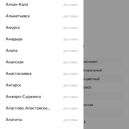
Алхан-Кала
доставка
Проба:
585
Страна происхождения:
РОССИЯ
Альметьевск
доставка
Вставка:
Бриллиант
Бренд:
SOKOLOV
Амурск
доставка
Цвет вставки:
Анадырь
Вес металла:
1.332
доставка
Наименование цвета вставки:
Бесцветный
Анапа
доставка
Характеристика вставки:
Анапская
ВИД КАМНЯ
Бриллиант
доставка
ПРОИСХОЖДЕНИЕ
Натуральный
Анастасиевка
доставка
ЦВЕТ
Бесцветный
Ангарск
доставка
ВЕС
0,0401
Анжеро-Судженск
КОЛИЧЕСТВО
10
доставка
ФОРМА ОГРАНКИ
Круглая
Апастово, Апастовский район
доставка
ГРАНЕЙ
17
Апатиты
доставка
ЧИСТОТА
2/3