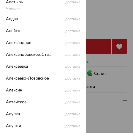
Алатырь
доставка
18
Чувашия
Алдан
доставка
20 515
₽
Алейск
56 987
доставка
₽
Александров
доставка
Купить
Александровское, Ставропольский край
доставка
4 платежа по 5 129
₽
с помощью сервисов:
Алексеевка
доставка
Сплит
Алексеево-Лозовское
доставка
Нужна помощь консультанта
Алексин
доставка
Описание
Алтайское
доставка
Вид изделия:
декоративные
Алупка
доставка
Вес:
1.34
Металл:
Алушта
Золото
доставка
Цвет металла:
Красный