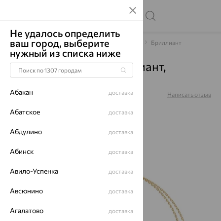
Не удалось определить
ваш город, выберите
Главная
Каталог
Браслеты декоративные
Бриллиант
нужный из списка ниже
Браслет, золото, бриллиант,
1050287
Абакан
доставка
Артикул:
1050287
Написать отзыв
Купили 36 раз
Абатское
доставка
Абдулино
доставка
Абинск
доставка
64%
Авило-Успенка
доставка
Авсюнино
доставка
Агалатово
доставка