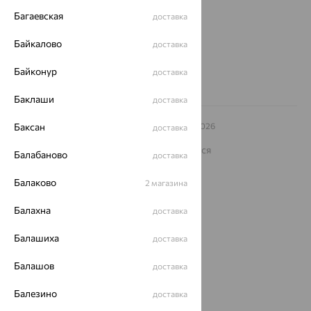
Багаевская
доставка
Другие города
8 (800) 250-02-30
Байкалово
доставка
Заказать звонок
Байконур
доставка
Баклаши
доставка
© ООО «Ювелирный дом «Кристалл»,
Баксан
2009
– 2026
доставка
Архив акций
Архив изделий
Карта сайта
На информационном ресурсе применяются
Балабаново
доставка
рекомендательные технологии
ОГРН 1044800168379
Балаково
2 магазина
Политика конфеденциальности
Балахна
доставка
Разработка сайта —
CUBA
Балашиха
доставка
Балашов
доставка
Балезино
доставка