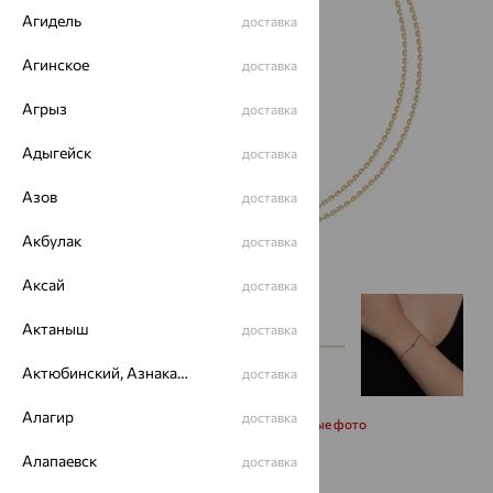
Агидель
доставка
Агинское
доставка
Агрыз
доставка
Адыгейск
доставка
Азов
доставка
Акбулак
доставка
Аксай
доставка
Актаныш
доставка
Актюбинский, Азнакаевский район
доставка
Алагир
доставка
Запросить дополнительные фото
Алапаевск
доставка
Размеры: