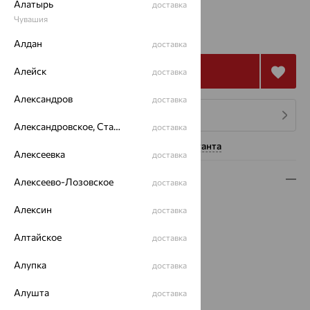
Алатырь
доставка
619 086
Чувашия
₽
1 719 684
₽
Алдан
доставка
Купить
Алейск
доставка
Александров
доставка
4 платежа по 154 772
₽
Александровское, Ставропольский край
доставка
Нужна помощь консультанта
Алексеевка
доставка
Описание
Алексеево-Лозовское
доставка
Вид изделия:
декоративные
Алексин
доставка
Вес:
25.42
Металл:
Алтайское
Золото
доставка
Цвет металла:
Красный
Алупка
доставка
Проба:
585
Страна происхождения:
РОССИЯ
Алушта
доставка
Вставка:
Бриллиант