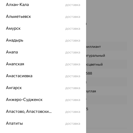
Бренд:
Brilliant Style
Алхан-Кала
доставка
Цвет вставки:
Альметьевск
Вес металла:
25.302
доставка
Наименование цвета вставки:
Бесцветный
Амурск
доставка
Премиум:
Да
Характеристика вставки:
Анадырь
доставка
ВИД КАМНЯ
Бриллиант
Анапа
доставка
ПРОИСХОЖДЕНИЕ
Натуральный
Анапская
доставка
ЦВЕТ
Бесцветный
ВЕС
0,588
Анастасиевка
доставка
КОЛИЧЕСТВО
43
Ангарск
доставка
ФОРМА ОГРАНКИ
Круглая
Анжеро-Судженск
доставка
ГРАНЕЙ
57
ЧИСТОТА
3/5
Апастово, Апастовский район
доставка
Сертификаты на камни
Апатиты
доставка