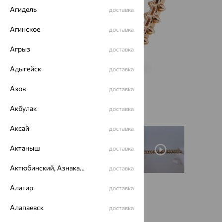
Агидель
доставка
Агинское
доставка
Агрыз
доставка
Адыгейск
доставка
Азов
доставка
Акбулак
доставка
Аксай
доставка
Актаныш
доставка
Актюбинский, Азнакаевский район
доставка
Алагир
доставка
Размеры:
Алапаевск
доставка
18