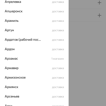
Апрелевка
доставка
Доставка и оплата
Апшеронск
доставка
Гарантия и возврат
Арамиль
доставка
Аргун
доставка
Ардатов (рабочий поселок)
доставка
Идеальный комплект
Ардон
доставка
Арзамас
1 магазин
64%
Армавир
доставка
Армизонское
доставка
Армянск
доставка
Арсеньев
доставка
Серьги,
Арск
доставка