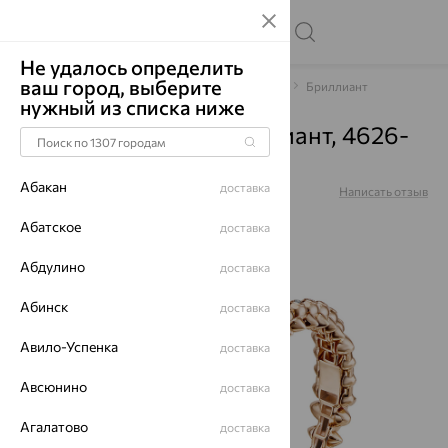
Не удалось определить
ваш город, выберите
Главная
Каталог
Браслеты декоративные
Бриллиант
нужный из списка ниже
Браслет, золото, бриллиант, 4626-
410
Абакан
доставка
Артикул:
4626-410
Написать отзыв
Абатское
доставка
Абдулино
доставка
64%
Абинск
доставка
Авило-Успенка
доставка
Авсюнино
доставка
Агалатово
доставка