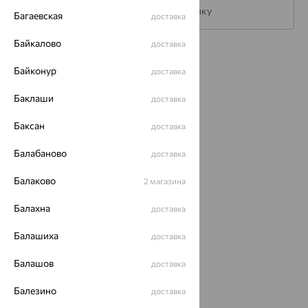
Подписаться на рассылку
Багаевская
доставка
Байкалово
доставка
Каталог
Байконур
доставка
Акции
Баклаши
доставка
Магазины
Баксан
доставка
Покупателям
Балабаново
доставка
О нас
Балаково
2 магазина
Магазины и доставка
г. Липецк
ул. Зегеля, 27/2
Балахна
доставка
еще 3
Балашиха
Другие города
доставка
8 (800) 250-02-30
Балашов
Заказать звонок
доставка
Балезино
доставка