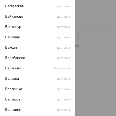
8 (800) 250-02-30
Багаевская
доставка
Заказать звонок
Байкалово
доставка
Байконур
доставка
Баклаши
© ООО «Ювелирный дом «Кристалл»,
2009
– 2026
доставка
Архив акций
Архив изделий
Карта сайта
На информационном ресурсе применяются
Баксан
доставка
рекомендательные технологии
ОГРН 1044800168379
Балабаново
доставка
Политика конфеденциальности
Балаково
2 магазина
Разработка сайта —
CUBA
Балахна
доставка
Балашиха
доставка
Балашов
доставка
Балезино
доставка