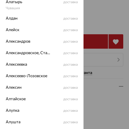
Алатырь
доставка
17
Чувашия
Алдан
доставка
от 88 716
₽
246 433
₽
Алейск
доставка
Александров
Купить
доставка
Александровское, Ставропольский край
доставка
4 платежа по 22 179
₽
Алексеевка
доставка
Нужна помощь консультанта
Алексеево-Лозовское
доставка
Описание
Алексин
доставка
Вид изделия:
декоративные
Алтайское
доставка
Вес:
4.1 — 4.25
Алупка
Металл:
Золото
доставка
Цвет металла:
Красный
Алушта
доставка
Проба:
585