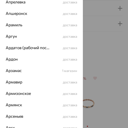
Апрелевка
доставка
Доставка и оплата
Апшеронск
доставка
Гарантия и возврат
Арамиль
доставка
Аргун
доставка
Ардатов (рабочий поселок)
доставка
Ардон
доставка
Похожие изделия
Арзамас
1 магазин
64%
64%
64%
64%
Армавир
доставка
Армизонское
доставка
Армянск
доставка
Арсеньев
доставка
Арск
доставка