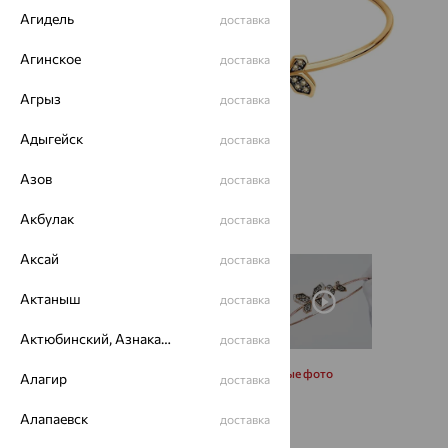
Агидель
доставка
Агинское
доставка
Агрыз
доставка
Адыгейск
доставка
Азов
доставка
Акбулак
доставка
Аксай
доставка
Актаныш
доставка
Актюбинский, Азнакаевский район
доставка
Запросить дополнительные фото
Алагир
доставка
Алапаевск
доставка
Размеры: