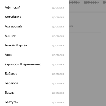
BRILLIANT
КОСТРОМЫ
КОСТРОМЫ
К
418 590
188 598
171 090
202 048
230 265
2
₽
₽
₽
₽
₽
Афипский
доставка
Ахтубинск
доставка
Подписаться на рассылку
Ахтырский
доставка
Ачинск
доставка
Каталог
Ачхой-Мартан
доставка
Акции
Аша
доставка
Доставка
аэропорт Шереметьево
доставка
Покупателям
Бабаево
доставка
О нас
Бабаюрт
доставка
Магазины и доставка
г. Липецк
ул. Зегеля, 27/2
Бавлы
доставка
еще 3
Бавтугай
доставка
Другие города