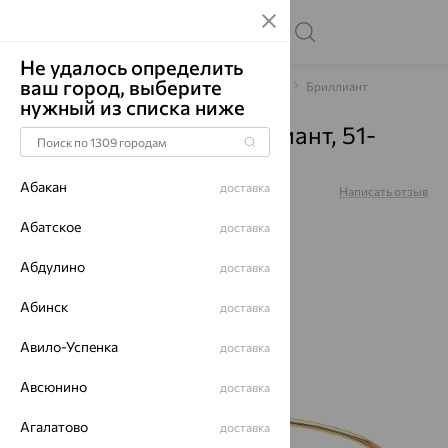
Не удалось определить
ваш город, выберите
Главная
Каталог
Браслеты декоративные
Бриллиант
нужный из списка ниже
Браслет, золото, бриллиант, 51-
250-00454-3
Абакан
доставка
Артикул:
51-250-00454-3
Написать отзыв
Абатское
доставка
Абдулино
доставка
64%
Абинск
доставка
Авило-Успенка
доставка
Авсюнино
доставка
Агалатово
доставка